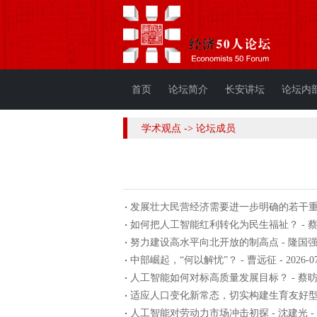
首页
论坛简介
长安讲坛
论坛内
学术观点 -> 论坛成员
发展壮大民营经济需要进一步明确的若干重要理论问题
如何把人工智能红利转化为民生福祉？ - 蔡昉 - 
努力建设高水平向北开放的制高点 - 隆国强 - 20
中部崛起，“何以解忧”？ - 曹远征 - 2026-07
人工智能如何对标高质量发展目标？ - 蔡昉 - 20
适应人口变化新常态，切实构建生育友好型社会 - 
人工智能对劳动力市场冲击初探 - 沈建光 - 202