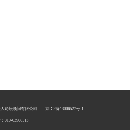
五十人论坛顾问有限公司
京ICP备13006527号-1
0-63906513