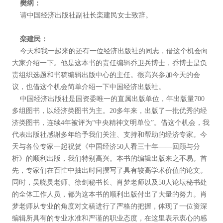
樊纲：
请中国经济出版社副社长栾建民女士致辞。
栾建民：
今天和我一起来的还有一位经济出版社的同志，借这个机会向
大家介绍一下。他是这本书的责任编辑乔卫兵博士，乔博士是负
责组织选题和书稿编辑出版中心的主任。很高兴参加今天的会
议，也借这个机会简单介绍一下中国经济出版社。
中国经济出版社是国资委唯一的直属出版单位，年出版量700
多组图书，以经济类图书为主。20多年来，出版了一批优秀的经
济类图书，连续4年被评为“中央精神文明单位”。借这个机会，我
代表出版社感谢多年给予我们关注、支持和帮助的经济专家。今
天与各位专家一起祝贺《中国经济50人看三十年——回顾与分
析》的顺利出版，我们特别高兴。本书的编辑出版来之不易。首
先，专家们在百忙中抽出时间撰写了具有较高学术价值的论文。
同时，吴晓灵老师、徐剑秘书长、肖梦老师以及50人论坛秘书处
的全体工作人员，都为这本书的顺利出版付出了大量的努力。肖
梦老师从专业的角度对文稿进行了严格的把握，体现了一位资深
编辑所具有的专业水准和严谨的职业态度，在这里表示衷心的感