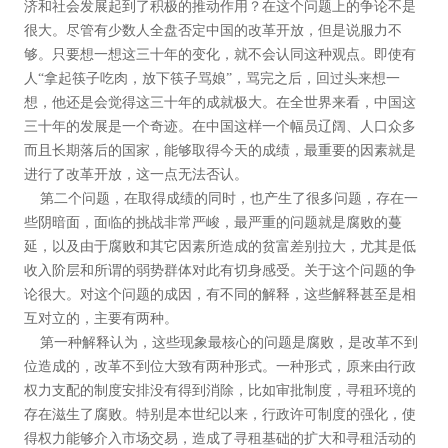
济和社会发展起到了积极的推动作用？在这个问题上的争论不是
很大。尽管有少数人全盘否定中国的改革开放，但是说服力不
够。只要想一想这三十年的变化，就不会认同这种观点。即使有
人“拿起筷子吃肉，放下筷子骂娘”，骂完之后，回过头来想一
想，他还是会觉得这三十年的成就极大。在全世界来看，中国这
三十年的发展是一个奇迹。在中国这样一个幅员辽阔、人口众多
而且长期落后的国家，能够取得今天的成绩，最重要的因素就是
进行了改革开放，这一点无法否认。
第二个问题，在取得成绩的同时，也产生了很多问题，存在一
些阴暗面，面临的挑战非常严峻，最严重的问题就是腐败的蔓
延，以及由于腐败和其它因素所造成的贫富差别拉大，尤其是低
收入阶层和所谓的弱势群体对此有切身感受。关于这个问题的争
论很大。对这个问题的成因，有不同的解释，这些解释甚至是相
互对立的，主要有两种。
第一种解释认为，这些现象最核心的问题是腐败，是改革不到
位造成的，改革不到位大致有两种形式。一种形式，原来由行政
权力支配的制度安排没有得到消除，比如审批制度，寻租环境的
存在滋生了腐败。特别是本世纪以来，行政许可制度的强化，使
得权力能够介入市场交易，造成了寻租基础的扩大和寻租活动的