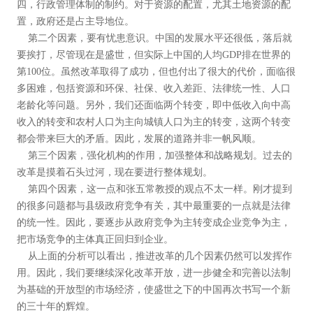
四，行政管理体制的制约。对于资源的配置，尤其土地资源的配
置，政府还是占主导地位。
第二个因素，要有忧患意识。中国的发展水平还很低，落后就
要挨打，尽管现在是盛世，但实际上中国的人均GDP排在世界的
第100位。虽然改革取得了成功，但也付出了很大的代价，面临很
多困难，包括资源和环保、社保、收入差距、法律统一性、人口
老龄化等问题。另外，我们还面临两个转变，即中低收入向中高
收入的转变和农村人口为主向城镇人口为主的转变，这两个转变
都会带来巨大的矛盾。因此，发展的道路并非一帆风顺。
第三个因素，强化机构的作用，加强整体和战略规划。过去的
改革是摸着石头过河，现在要进行整体规划。
第四个因素，这一点和张五常教授的观点不太一样。刚才提到
的很多问题都与县级政府竞争有关，其中最重要的一点就是法律
的统一性。因此，要逐步从政府竞争为主转变成企业竞争为主，
把市场竞争的主体真正回归到企业。
从上面的分析可以看出，推进改革的几个因素仍然可以发挥作
用。因此，我们要继续深化改革开放，进一步健全和完善以法制
为基础的开放型的市场经济，使盛世之下的中国再次书写一个新
的三十年的辉煌。