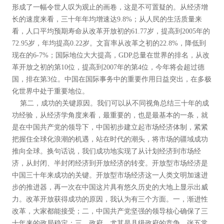
形成了一幅令世人叹为观止的画卷，这是不可置疑的。从经济增
长的速度来看，三十年年均增速达9.8%；从人民的生活质量来
看，人口平均预期寿命从改革开放初的61.77岁，提高到2005年的
72.95岁，年均提高0.22岁。文盲率从改革之初的22.8%，降低到
现在的6-7%；国际地位大大提高，GDP总量在世界的排名，从改
革开放之初的第10位，提高到2007年的第4位，今年将会超过德
国，排在第3位。中国在国际事务中的重要作用日益突出，在多极
化世界中处于重要地位。
第二，成功的关键原因。我们可以从不同视角总结三十年的成
功经验，从经济学角度来看，最重要的，也是最基本的一条，就
是在中国共产党的领导下，中国初步建立起市场经济体制，紧紧
把握住全球化浪潮的机遇，站在时代的潮头，将市场的疆域成功
推向全球。换句话说，我们成功地实现了从计划经济到市场经
济，从封闭、半封闭经济到开放经济的转变。开放型市场经济是
中国三十年来成功的关键。开放型市场经济这一人类文明加速进
步的推进器，再一次在中国这片具有悠久历史的大地上显示出威
力。改革开放获得成功的原因，我认为有三个方面。一，渐进性
改革，大家都能接受；二，中国共产党坚强的领导核心确保了三
十年来的政局稳定；三，政府，尤其是县级政府的竞争，张五常