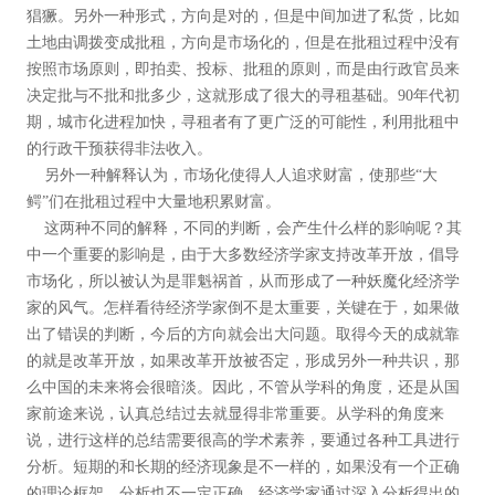
猖獗。另外一种形式，方向是对的，但是中间加进了私货，比如
土地由调拨变成批租，方向是市场化的，但是在批租过程中没有
按照市场原则，即拍卖、投标、批租的原则，而是由行政官员来
决定批与不批和批多少，这就形成了很大的寻租基础。90年代初
期，城市化进程加快，寻租者有了更广泛的可能性，利用批租中
的行政干预获得非法收入。
另外一种解释认为，市场化使得人人追求财富，使那些“大
鳄”们在批租过程中大量地积累财富。
这两种不同的解释，不同的判断，会产生什么样的影响呢？其
中一个重要的影响是，由于大多数经济学家支持改革开放，倡导
市场化，所以被认为是罪魁祸首，从而形成了一种妖魔化经济学
家的风气。怎样看待经济学家倒不是太重要，关键在于，如果做
出了错误的判断，今后的方向就会出大问题。取得今天的成就靠
的就是改革开放，如果改革开放被否定，形成另外一种共识，那
么中国的未来将会很暗淡。因此，不管从学科的角度，还是从国
家前途来说，认真总结过去就显得非常重要。从学科的角度来
说，进行这样的总结需要很高的学术素养，要通过各种工具进行
分析。短期的和长期的经济现象是不一样的，如果没有一个正确
的理论框架，分析也不一定正确。经济学家通过深入分析得出的