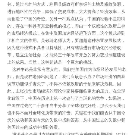
包，通过合约的方式，利用县级政府所掌握的土地及税收资源，
进行地区性的竞争，降低了交易成本，大大提高了经济效率，从
而创造了中国的奇迹。另外一种观点认为，中国的经验不是独特
的，存在一种具有东亚特色的模式，即由一个权威性的政府主导
的市场经济模式，在集中资源加速经济起飞方面，这个模式起到
了相当大的作用。吴敬琏老师认为，要超越这种东亚发展模式，
因为这种模式不具备可持续性，只有继续进行市场化的经济改
革，建立法治社会，才能将三十年改革开放的努力变成制度建设
上的成果。当然，这种超越是一个巨大的挑战。
这种争论是非常有意义的。我们把美国作为市场经济发展的老
师，但是现在老师出问题了，我们应该怎么办？市场经济的自我
调节功能似乎丧失了，不得不依赖政府的干预来解决危机。因
此，主张推动市场经济的理论学家将要面临更大的压力。在全球
化背景下，中国在历史上第一次参与了全球化的竞争，如果说，
中国在过去的二十多年当中分享了全球化的好处，那么今天我们
也不得不面对全球化所带来的冲击。关键在于我们能否从中国今
天的成功和美国今天的失败中找到答案，从中国过去的失败中和
美国过去的成功中找到答案。
博源基金会是以支持中国现代化转型有关的中长期研究（包括