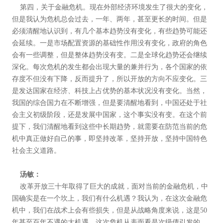
第四，关于金融危机。现在外部经济环境发生了很大的变化，
但是我认为危机总会过去，一年、两年，甚至更长的时间。但是
必须清醒地认识到，有几个基本趋势没有变化，有些趋势可能还
会延续。一是市场配置资源的基础性作用没有变化，政府的角色
会有一些调整，但是整体趋势没有变。二是全球化趋势还会继续
深化。每次危机的发生都会出现大量的兼并行为，各个国家的依
存度不但没有下降，反而提升了，所以开放的方向不应变化。三
是发达国家在经济、科技上占优势的基本状况没有变化。当然，
我国的综合国力在不断增强，但是要清醒地看到，中国还处于社
会主义初级阶段，还是发展中国家，这个事实没有变。在这个前
提下，我们清醒地看到这些中长期趋势，就需要在防范当前的危
机中真正做好自己的事，即坚持改革，坚持开放，坚持中国特色
社会主义道路。
汤敏：
改革开放三十年取得了巨大的成就，面对当前的金融危机，中
国确实是在一个坎上，我们有什么机遇？我认为，在这次金融危
机中，我们在战术上会有些损失，但是从战略角度来说，这是50
年甚至百年不遇的大机遇。这次危机从表面看是次级债引发的，