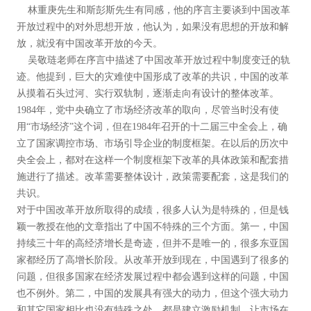
林重庚先生和斯彭斯先生有同感，他的序言主要谈到中国改革
开放过程中的对外思想开放，他认为，如果没有思想的开放和解
放，就没有中国改革开放的今天。
吴敬琏老师在序言中描述了中国改革开放过程中制度变迁的轨
迹。他提到，巨大的灾难使中国形成了改革的共识，中国的改革
从摸着石头过河、实行双轨制，逐渐走向有设计的整体改革。
1984年，党中央确立了市场经济改革的取向，尽管当时没有使
用“市场经济”这个词，但在1984年召开的十二届三中全会上，确
立了国家调控市场、市场引导企业的制度框架。在以后的历次中
央全会上，都对在这样一个制度框架下改革的具体政策和配套措
施进行了描述。改革需要整体设计，政策需要配套，这是我们的
共识。
对于中国改革开放所取得的成绩，很多人认为是特殊的，但是钱
颖一教授在他的文章指出了中国不特殊的三个方面。第一，中国
持续三十年的高经济增长是奇迹，但并不是唯一的，很多东亚国
家都经历了高增长阶段。从改革开放到现在，中国遇到了很多的
问题，但很多国家在经济发展过程中都会遇到这样的问题，中国
也不例外。第二，中国的发展具有强大的动力，但这个强大动力
和其它国家相比也没有特殊之处，都是建立激励机制，让市场在