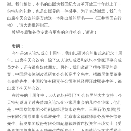
谢。我们相信，本书的出版为我国纪念改革开放三十年献上了一
份特别的礼物，也是出版界的一件盛事。为了表达谢意，我们向
出席今天会议的嘉宾赠送一本刚出版的新书——《三井帝国在行
动》，请大家批评指正。
希望今后和各位专家有更多的合作机会，谢谢！
樊纲：
今年是50人论坛成立十周年，我们以研讨会的形式来纪念十周
年。出席今天会议的，除了50人论坛成员和论坛企业家理事会成
员之外，还有很多媒体朋友。另外，我们邀请了很多重要的嘉
宾，中国经济体制改革研究会会长高尚全先生、招商局集团董事
长秦晓先生、中国投资有限责任公司副总经理汪建熙先生等，都
出席了今天的会议。
在过去的十周年中，50人论坛得到了社会各界的大力支持，今
天特别邀请了过去曾加入论坛企业家理事会的几位企业家，他们
是：中国华能集团公司副总经理黄永达先生、三星石化(集团)股
份有限公司原董事长单昶先生、北京市金德律师事务所主任徐钢
先生、新奥集团股份有限公司副总裁兼首席投资官王瑛女士（受
新奥集团董事长王玉锁先生委托参会）。下面请论坛学术委员会