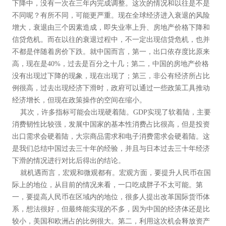
下降中，没有一次在三年内完成调整。这次的情况和以往是不是
不同呢？有所不同，可能更严重。现在全球经济进入衰退的风险
增大，衰退由三个因素造成，即失业率上升、房地产价格下降和
信贷危机。而在以往的衰退过程中，不一定出现信贷危机，也并
不都是伴随着房价下跌。就中国而言，第一，出口依存度比原来
高，现在是40%，过去是百分之十几；第二，中国的房地产价格
没有出现过下降的现象，现在出现了；第三，非公有经济所占比
例很高，过去出现经济下滑时，政府可以通过一些政策工具推动
经济增长，但现在政策操作的空间在缩小。
其次，许多指标可能会出现硬着陆。GDP实现了软着陆，主要
消费韧性比较强，发展中国家的基本性消费占比很高，但是投资
出口需求会硬着陆，大宗商品需求和电子消费需求会硬着陆。这
是我们总结中国过去三十年的经验，并且与日本过去三十年经济
下滑的情况进行对比后得出的结论。
就机遇而言，宏观和微观都有。宏观方面，要提升人民币在国
际上的地位，从目前的情况来看，一口吃成胖子不太可能。第
一，要提高人民币在区域内的地位，很多人提出改革国际货币体
系，想法很好，但最终能实现的不多，因为中国的经济体还是比
较小，美国和欧洲占的比例很大。第二，利用这次机会释放资产