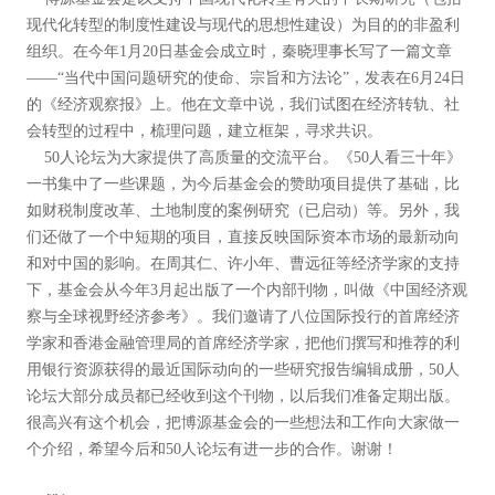
现代化转型的制度性建设与现代的思想性建设）为目的的非盈利
组织。在今年1月20日基金会成立时，秦晓理事长写了一篇文章
——“当代中国问题研究的使命、宗旨和方法论”，发表在6月24日
的《经济观察报》上。他在文章中说，我们试图在经济转轨、社
会转型的过程中，梳理问题，建立框架，寻求共识。
50人论坛为大家提供了高质量的交流平台。《50人看三十年》
一书集中了一些课题，为今后基金会的赞助项目提供了基础，比
如财税制度改革、土地制度的案例研究（已启动）等。另外，我
们还做了一个中短期的项目，直接反映国际资本市场的最新动向
和对中国的影响。在周其仁、许小年、曹远征等经济学家的支持
下，基金会从今年3月起出版了一个内部刊物，叫做《中国经济观
察与全球视野经济参考》。我们邀请了八位国际投行的首席经济
学家和香港金融管理局的首席经济学家，把他们撰写和推荐的利
用银行资源获得的最近国际动向的一些研究报告编辑成册，50人
论坛大部分成员都已经收到这个刊物，以后我们准备定期出版。
很高兴有这个机会，把博源基金会的一些想法和工作向大家做一
个介绍，希望今后和50人论坛有进一步的合作。谢谢！