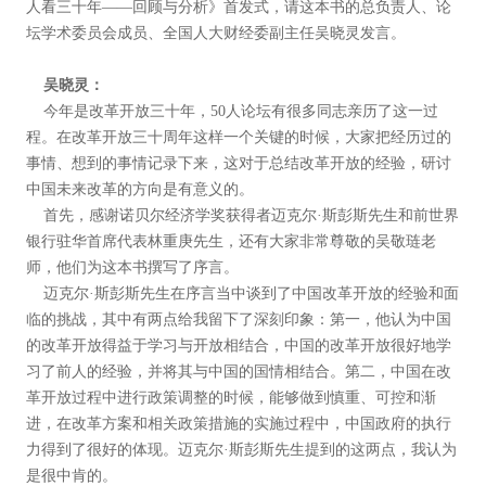
人看三十年——回顾与分析》首发式，请这本书的总负责人、论
坛学术委员会成员、全国人大财经委副主任吴晓灵发言。
吴晓灵：
今年是改革开放三十年，50人论坛有很多同志亲历了这一过
程。在改革开放三十周年这样一个关键的时候，大家把经历过的
事情、想到的事情记录下来，这对于总结改革开放的经验，研讨
中国未来改革的方向是有意义的。
首先，感谢诺贝尔经济学奖获得者迈克尔·斯彭斯先生和前世界
银行驻华首席代表林重庚先生，还有大家非常尊敬的吴敬琏老
师，他们为这本书撰写了序言。
迈克尔·斯彭斯先生在序言当中谈到了中国改革开放的经验和面
临的挑战，其中有两点给我留下了深刻印象：第一，他认为中国
的改革开放得益于学习与开放相结合，中国的改革开放很好地学
习了前人的经验，并将其与中国的国情相结合。第二，中国在改
革开放过程中进行政策调整的时候，能够做到慎重、可控和渐
进，在改革方案和相关政策措施的实施过程中，中国政府的执行
力得到了很好的体现。迈克尔·斯彭斯先生提到的这两点，我认为
是很中肯的。