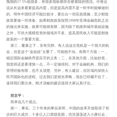
预期的17.5%低很多，有很多指标都存在硬着陆的情况。许善达
说从长远来看要提高内需，但是提高内需不是一时半时能够做到
的。明年中国经济可能比较冷，要出台一些应急措施，至少财政
政策要做一些准备。如果财政政策按照1998年亚洲金融危机之后
的做法来实施，效果可能很有限，因为除了铁路和城市基础设施
之外，可供大规模投资的领域并不多。提高居民收入可能是财政
政策的一个重要方面。
第三，覆巢之下，安有完卵。有人说这次危机是一个很大的机
会，但是这个“金娃娃”太重了，可能抱不动。有两个方面：一，
稳定国际金融秩序是应尽的义务；二，在其他方面，比如抄底，
我觉得还是要谨慎一点，不一定做得到。对于金融机构，我们的
管理经验有限，也不太清楚。另外，有人建议，在区域内加快人
民币国际化的进程。过去我们是韬光养晦，现在已经藏不住了，
逼得我们要出来。刚才汤敏的建议值得大家认真讨论。
郑京平：
简单说几个观点。
第一，事实。三十年来的事实表明，中国的改革开放取得了初
步的巨大成功，十多亿人口摆脱贫困，浩浩荡荡进入小康社会，