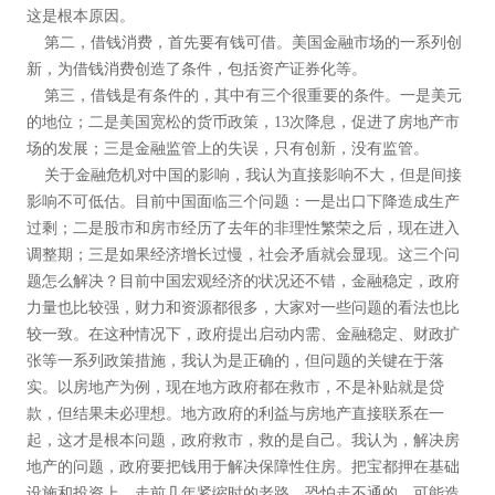
这是根本原因。
第二，借钱消费，首先要有钱可借。美国金融市场的一系列创
新，为借钱消费创造了条件，包括资产证券化等。
第三，借钱是有条件的，其中有三个很重要的条件。一是美元
的地位；二是美国宽松的货币政策，13次降息，促进了房地产市
场的发展；三是金融监管上的失误，只有创新，没有监管。
关于金融危机对中国的影响，我认为直接影响不大，但是间接
影响不可低估。目前中国面临三个问题：一是出口下降造成生产
过剩；二是股市和房市经历了去年的非理性繁荣之后，现在进入
调整期；三是如果经济增长过慢，社会矛盾就会显现。这三个问
题怎么解决？目前中国宏观经济的状况还不错，金融稳定，政府
力量也比较强，财力和资源都很多，大家对一些问题的看法也比
较一致。在这种情况下，政府提出启动内需、金融稳定、财政扩
张等一系列政策措施，我认为是正确的，但问题的关键在于落
实。以房地产为例，现在地方政府都在救市，不是补贴就是贷
款，但结果未必理想。地方政府的利益与房地产直接联系在一
起，这才是根本问题，政府救市，救的是自己。我认为，解决房
地产的问题，政府要把钱用于解决保障性住房。把宝都押在基础
设施和投资上，走前几年紧缩时的老路，恐怕走不通的，可能造