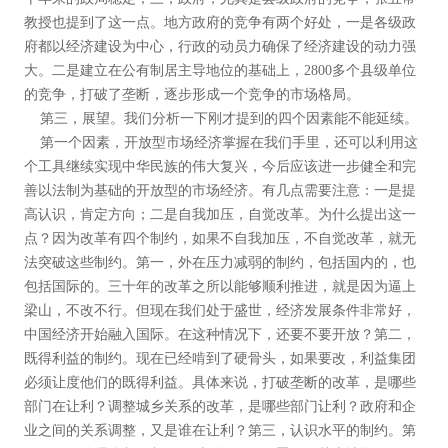
教授也提到了这一点。地方政府的竞争有两个好处，一是各级政
府都以经济建设为中心，行政的动员力确保了经济建设的动力强
大。二是建立在公有制居主导地位的基础上，2800多个县级单位
的竞争，打破了垄断，逐步形成一个竞争的市场格局。
第三，展望。我们分析一下刚才提到的四个因素能不能延续。
第一个因素，开放型市场经济掌握在我们手里，还可以利用这
个工具继续实现中华民族的伟大复兴，今后应该进一步健全和完
善以法制为基础的开放型的市场经济。有几点需要注意：一是提
高认识，肯定方向；二是自我加压，自觉改革。为什么提出这一
点？因为改革有四个制约，如果不自我加压，不自觉改革，就无
法突破这些制约。第一，外在压力减弱的制约，包括国内的，也
包括国际的。三十年的改革之所以能够顺利推进，就是因为逼上
梁山，不改不行。但现在我们处于盛世，经济发展条件非常好，
中国经济开始融入国际。在这种情况下，还要不要开放？第二，
既得利益的制约。现在已经啃到了硬骨头，如果要改，利益集团
必须让度他们的既得利益。具体来说，打破垄断的改革，是哪些
部门在让利？调整城乡关系的改革，是哪些部门让利？政府和企
业之间的关系调整，又是谁在让利？第三，认识水平的制约。第