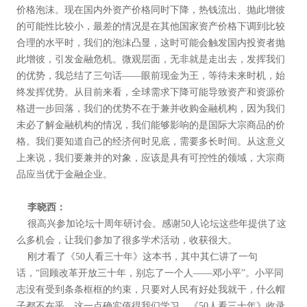
价格泡沫。现在国内外资产价格同时下降，热钱流出、抛此增彼
的可能性比较小，最差的情况是在其他国家资产价格下调到比较
合理的水平时，我们的泡沫凸显，这时可能会触发国内投资者抛
此增彼，引发金融危机。微观层面，无非就是走出去，发挥我们
的优势，我总结了三句话——眼前现金为王，等待未来时机，始
终发挥优势。从目前来看，全球需求下降可能导致资产和资源价
格进一步回落，我们的优势不在于兼并收购金融机构，因为我们
未必了解金融机构的情况，我们能够影响的是国际大宗商品的价
格。我们要知道自己的经济何时见底，需要多长时间。从这意义
上来说，我们要兼并的对象，应该是具有可控性的领域，大宗商
品应当优于金融企业。
李晓西：
很高兴参加论坛十周年研讨会。感谢50人论坛这些年提供了这
么多机会，让我们参加了很多学术活动，收获很大。
刚才看了《50人看三十年》这本书，其中其仁讲了一句
话，“回顾改革开放三十年，别忘了一个人——邓小平”。小平同
志没有受到条条框框的约束，只要对人民有好处我就干，什么帽
子都不在乎，这一点确实值得我们学习。《50人看三十年》收录