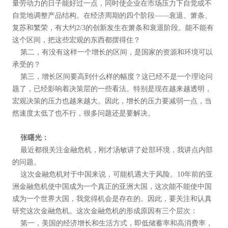
量劳动力的日子能好过一点，同时使企业在市场压力下自觉或不
自觉地调整产品结构。在经济周期的四个阶段——衰退、箫条、
复苏和繁荣，有大约2/3的创新发生在箫条和衰退阶段。能不能有
这个区间，把这些宏观的东西都摆得住？
第二，有没有这样一个增长的区间，是国家的资源和环境可以
承受的？
第三，增长区间要高到什么样的幅度？这已经不是一个理论问
题了，已经影响着决策层的一些看法。特别是现在越来越透明，
宏观决策的压力也越来越大。因此，增长的压力要减弱一点，当
然速度太低了也不行，很多问题还是要解决。
张曙光：
最近都很关注金融危机，刚才汤敏讲了处部环境，我讲点内部
的问题。
这次金融危机对于中国来说，可能机遇大于风险。10年前的亚
洲金融危机使中国成为一个真正的亚洲大国，这次能不能使中国
成为一个世界大国，我觉得机会是存在的。因此，要关注和认真
研究这次金融危机。这次金融危机的形成原因有三个层次：
第一，美国的经济增长和生活方式，即低储蓄率和高消费率，