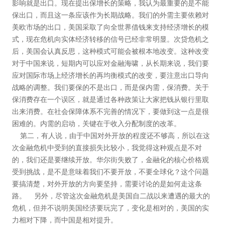
影响就是出口。现在提出保增长的策略，我认为最重要的是不能
保出口，而且这一条应该作为长期战略。我们的外需主要依赖对
美欧市场的出口，美国采取了向全世界借钱来支持经济增长的模
式，现在危机向实体经济转移的信号已经非常明显。次贷危机之
后，美国会认真反思，这种模式可能会被根本地改变。这种改变
对于中国来说，短期内可以应对金融海啸，从长期来说，我们要
应对国际市场上经济增长的再均衡模式的改变，要注意出口导向
战略的调整。我们要保的不是出口，而是保内需，保消费。关于
保消费存在一个误区，就是通过各种政策让大家把钱从银行里取
出来消费。在社会保障体系不完善的情况下，要做到这一点是很
困难的。内需的启动，关键在于收入分配制度的改革。
第二，有人说，由于中国对外开放的程度还不够高，所以在这
次金融危机中受到的直接损失比较小，我觉得这种观点是不对
的，我们还是要继续开放。华尔街失败了，金融化的核心价格观
受到挑战，是不是意味着我们不要开放，不要全球化？这个问题
要搞清楚，对外开放的方向要坚持，需要讨论的是如何走这条
路。 另外，尽管这次金融危机是美国自二战以来遭遇的最大的
危机，但并不说明美国经济要玩完了，变化是相对的，美国的实
力相对下降，而中国是相对提升。