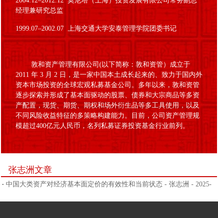
2004.12–2012.12 莫尼塔（上海）投资发展有限公司常务副总
经理兼研究总监
1999.07–2002.07 上海交通大学安泰管理学院团委书记
敦和资产管理有限公司(以下简称：敦和资管）成立于
2011 年 3 月 2 日，是一家中国本土成长起来的、致力于国内外
资本市场投资的全球宏观私募基金公司。多年以来，敦和资管
逐步探索并形成了基本面驱动的股票、债券和大宗商品等多资
产配置，现货、期货、期权和场外衍生品等多工具使用，以及
不同风险收益特征的多策略构建能力。目前，公司资产管理规
模超过400亿元人民币，名列私募证券投资基金行业前列。
张志洲文章
中国大类资产对经济基本面定价的有效性和当前状态 - 张志洲 - 2025-
09-19