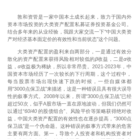
敦和资管是一家中国本土成长起来，致力于国内外
资本市场投资的
大类资产配置私募证券投资基金公司。
结合多年来的从业经验，我跟大家交流一下“中国大类资
产对经济基本面定价的有效性和当前状态”这个问题。
大类资产配置的盈利来自两部分，一是通过有效分
散化的资产配置来获得风险相对较低的
β
收益，二是
α
收
益，
α
收益极为稀缺，所以非常昂贵。
2021-2023
年，中
国资本市场经历了一次较长的下行周期，这个过程中，
每当股票市场出现快速下跌的时候，一些自媒体都
用
“3000点保卫战”来描述，这是一种错误且具有很大误导
性的叙事方式。2008年以来，所谓“3000点保卫战”已经
超过50次，似乎A股市场一直在原地波动，但我们仍然可
以通过“
60
/
40
的股债组合”、风险平价等策略获得绝对收
益，中国大类资产配置的有效性也在逐步提高，
“3000点
保卫战”是一个伪命题。这种错误的叙事方式带来的危害
主要有两方面。第一，导致个人投资者和机构投资者对