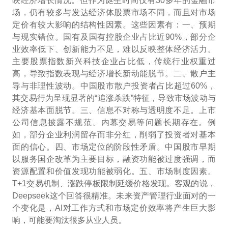
映经济增长情况。但作为诞生时间仅有30多年的金融市
场，仍有较多与发达经济体股票市场不同，而且对市场
定价有较大影响的结构性因素。这些因素有：一、预期
与现实错位。国有及国有控股企业占比近90%，部分企
业效率低下、创新能力不足，难以反映整体经济活力。
主要股票指数新兴科技企业占比低，传统行业权重过
高，导致指数表现与经济增长新动能脱节。二、散户主
导与非理性波动。中国股市散户投资者占比超过60%，
其交易行为呈现显著的“追涨杀跌”特征，导致市场波动与
经济基本面脱节。三、信息不对称与透明度不足。上市
公司信息披露不规范、内幕交易等问题长期存在。例
如，部分企业利润留存而非分红，削弱了投资者对基本
面的信心。四、市场定位的阶段性矛盾。中国股市早期
以服务国企改革为主要目标，融资功能被过度强调，而
资源配置和价值发现功能被弱化。五、市场制度因素。
T+1交易机制、涨跌停板限制延缓价格发现。客观的说，
Deepseek这个回答很精准。未来资产管理行业面对的一
个变化是，AI对工作方式和市场定价效率将产生巨大影
响，可能要淘汰很多从业人员。