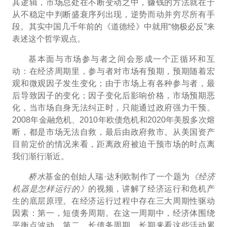
其逻辑，市场总处在不断变动之中，赚钱的方法就在于
从不稳定中判断盛衰序列出现，逆势而动并穷尽所有手
段。其实中国几千年前的《道德经》中就用“物极必反”来
表述这个哲学观点。
基本面与市场参与者之间会形成一个正循环和互
动：在经济周期里，参与者对市场有预期，预期随着宏
观和微观因子发生变化；由于市场上有各种参与者，最
后导致因子的变化；因子变化后影响价格，市场预期恶
化，当市场自身无法纠正时，只能通过政府强力干预。
2008年金融危机、2010年
欧债危机和2020年美股多次熔
断，都是市场无法自救，最后由政府救市。从美国资产
目前定价的情况来看，距离政府被迫干预市场的时点离
我们渐行渐近。
桥水
基金的创始人瑞·
达利欧制作了一个题为
《经济
机器是怎样运行的》
的视频，讲解了经济运行和危机产
生的底层原理。在经济运行过程中存在三大周期性驱动
因素：
第一，短债务周期。在这一周期中，经济体围绕
平衡点波动。第二，长债务周期。长期来看这些活动累