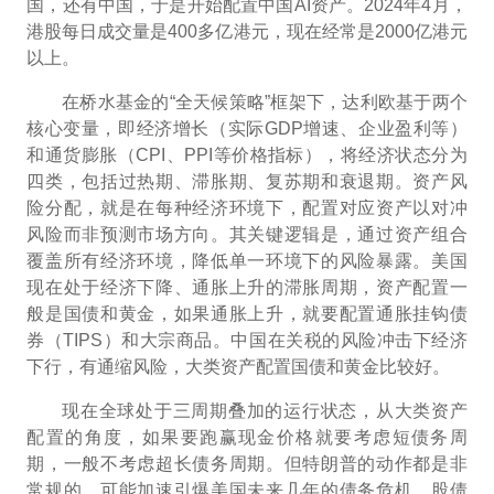
国，还有中国，于是开始配置中国AI资产。2024年4月，
港股每日成交量是400多亿港元，现在经常是2000亿港元
以上。
在桥水基金的“全天候策略”框架下，
达利欧
基于两个
核心变量，即经济增长（实际GDP增速、企业盈利等）
和通货膨胀（CPI、PPI等价格指标），将经济状态分为
四类，包括过热期、滞胀期、复苏期和衰退期。资产风
险分配，就是在每种经济环境下，配置对应资产以对冲
风险而非预测市场方向。其关键逻辑是，通过资产组合
覆盖所有经济环境，降低单一环境下的风险暴露。美国
现在处于经济下降、通胀上升的滞胀周期，资产配置一
般是国债和黄金，如果通胀上升，就要配置通胀挂钩债
券（TIPS）和大宗商品。中国在关税的风险冲击下经济
下行，有通缩风险，大类资产配置国债和黄金比较好。
现在全球处于三周期叠加的运行状态，从大类资产
配置的角度，如果要跑赢现金价格就要考虑短债务周
期，一般不考虑超长债务周期。但特朗普的动作都是非
常规的，可能加速引爆美国未来几年的债务危机。股债