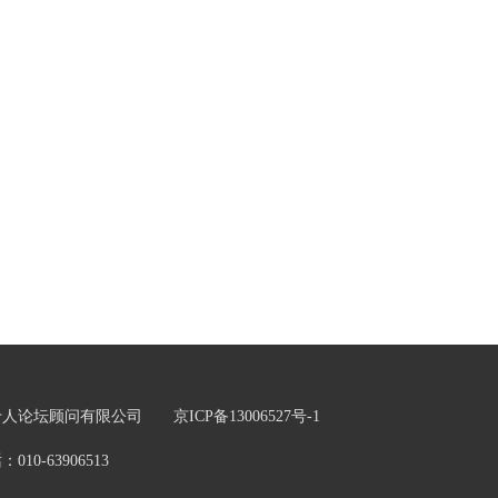
五十人论坛顾问有限公司
京ICP备13006527号-1
0-63906513