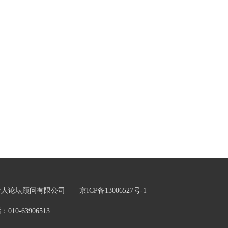
五十人论坛顾问有限公司
京ICP备13006527号-1
0-63906513