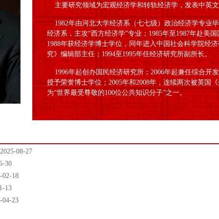
主要研究领域为宏观经济学和转轨经济学，发表中英文学
1982年由河北大学经济系（七七级）政治经济学专业
经济系，主攻“西方经济学”专业；1985年至1987年赴
1988年获经济学博士学位，同年进入中国社会科学院经济研
究》编辑部主任；1994至1995年任经济研究所副所长。
1996年起创办国民经济研究所；2006年起兼任综合开发
授予荣誉博士学位；2005年和2008年，连续两次被英
为“世界最受尊敬的100位公共知识分子”之一。
5-08-27
-30
2-18
-13
4-23