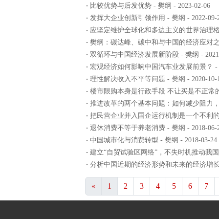
比较优势与后发优势 - 樊纲 - 2023-02-06
发挥大企业创新引领作用 - 樊纲 - 2022-09-
应坚定维护全球化和多边主义的世界治理格局 - 樊纲
樊纲：碳达峰、碳中和与中国的经济应对之策 - 樊纲
双循环与中国经济发展新阶段 - 樊纲 - 2021-0
宏观经济如何影响中国汽车业发展前景？ - 樊纲 -
理性解决收入不平等问题 - 樊纲 - 2020-10-
楼市限购本身是行政手段 不让买是不正常的 - 樊纲
推进改革的两个基本问题：如何减少阻力，如何减少
把民营企业并入国企运行机制是一个不利的趋势 - 
退休消费不等于养老消费 - 樊纲 - 2018-06-
中国城市化与消费转型 - 樊纲 - 2018-03-24
建立“自贸试验区网络”，不失时机推动我国主导的亚
分析中国近期的经济形势和未来的经济增长 - 樊纲 
«
1
2
3
4
5
6
7