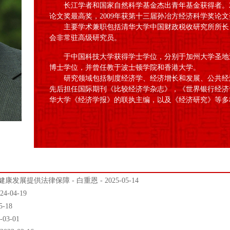
长江学者和国家自然科学基金杰出青年基金获得者。2
论文奖最高奖，2009年获第十三届孙冶方经济科学奖论文
主要学术兼职包括清华大学中国财政税收研究所所长，
会非常驻高级研究员。
于中国科技大学获得学士学位，分别于加州大学圣地
博士学位，并曾任教于波士顿学院和香港大学。
研究领域包括制度经济学、经济增长和发展、公共经
先后担任国际期刊《比较经济学杂志》，《世界银行经济
华大学《经济学报》的联执主编，以及《经济研究》等多
提供法律保障 - 白重恩 - 2025-05-14
-04-19
-18
3-01