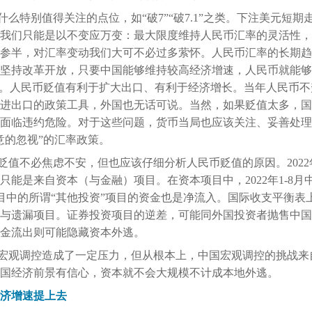
么特别值得关注的点位，如“破7”“破7.1”之类。下注美元短
我们只能是以不变应万变：最大限度维持人民币汇率的灵活性，
参半，对汇率变动我们大可不必过多萦怀。人民币汇率的长期趋
坚持改革开放，只要中国能够维持较高经济增速，人民币就能够
务。人民币贬值有利于扩大出口、有利于经济增长。当年人民币
进出口的政策工具，外国也无话可说。当然，如果贬值太多，国
面临违约危险。对于这些问题，货币当局也应该关注、妥善处理
意的忽视”的汇率政策。
贬值不必焦虑不安，但也应该仔细分析人民币贬值的原因。202
能是来自资本（与金融）项目。在资本项目中，2022年1-8月
本项目中的所谓“其他投资”项目的资金也是净流入。国际收支平衡
与遗漏项目。证券投资项目的逆差，可能同外国投资者抛售中国
金流出则可能隐藏资本外逃。
宏观调控造成了一定压力，但从根本上，中国宏观调控的挑战来
国经济前景有信心，资本就不会大规模不计成本地外逃。
济增速提上去