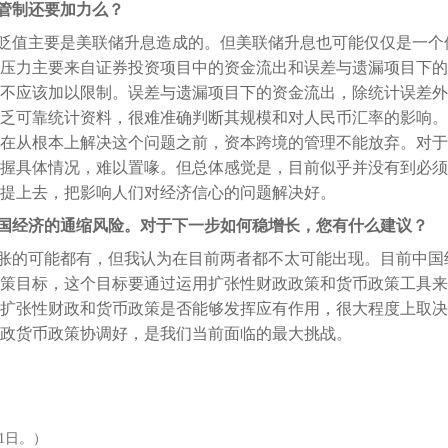
管制还要加力么？
贬值主要是美联储升息造成的。但美联储升息也可能仅仅是一个
压力主要来自证券投资项目中的资金流出和误差与遗漏项目下的
不应该加以限制。误差与遗漏项目下的资金流出，除统计误差外
乏可靠统计资料，很难准确判断其规模和对人民币汇率的影响。
在从根本上解决这个问题之前，资本跨境的管理不能放弃。对于
握具体情况，难以置喙。但总体感觉是，目前似乎并没有到必须
提上去，把影响人们对经济信心的问题解决好。
国经济的通缩风险。对于下一步如何稳增长，您有什么建议？
胀的可能都有，但我认为在目前两者都不太可能出现。目前中国
策目标，这个目标要通过运用扩张性财政政策和货币政策工具来
扩张性财政和货币政策是否能够发挥应有作用，很大程度上取决
政货币政策协调好，是我们当前面临的最大挑战。
月1日。）