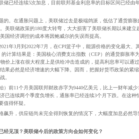
储已经连续5次加息，目前联邦基金利息率的目标区间已经由年初的0
题的。在通胀问题上，美联储过去是极端鸽派，低估了通货膨胀
。美联储政策的180度大转弯，大大损害了美联储长期以来建立
美国经济调控的成本将因鲍威尔的失误而提高。
021年3月到2022年7月，在CPI篮子中，能源价格的变化最大
co Fed）的计算结果是：美国核心消费支出指数（CEP）的通货膨胀率为
如果物价上涨在很大程度上是供给冲击造成的，提高利息率可以通
结果必然是经济增速的大幅下降。因而，把握好货币政策的紧缩
战。
0月开始）前11个月美国联邦财政赤字为9440亿美元，比上一财年减
济已连续两个季度负增长，通胀率已经连续3个月下跌。在这种
必要值得怀疑。
格飙升，供应链尚未完全得到恢复的情况下，大幅度加息必然导
已经见顶？美联储今后的政策方向会如何变化？