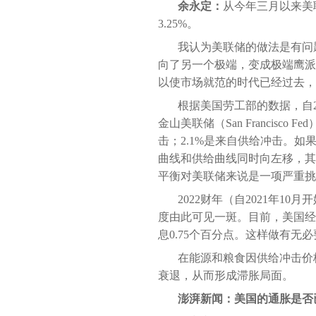
余永定：
从今年三月以来美联
3.25%。
我认为美联储的做法是有问
向了另一个极端，变成极端鹰派
以使市场就范的时代已经过去，
根据美国劳工部的数据，自2
金山美联储（San Francis
击；2.1%是来自供给冲击。
曲线和供给曲线同时向左移，其
平衡对美联储来说是一项严重挑
2022财年（自2021年1
度由此可见一斑。目前，美国经
息0.75个百分点。这样做有无
在能源和粮食因供给冲击价
衰退，从而形成滞胀局面。
澎湃新闻：美国的通胀是否