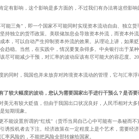
肯定有影响，这个影响是多方面的，不过我们有办法将这些影响
不可能三角”，即一个国家不可能同时实现资本流动自由、独立货
坚持独立的货币政策。美联储加息会导致资本外流，而资本外流
成本，可以自动产生抑制资本外流的效果。从理论上讲，如果贬
会趋稳。当然，在实践中，情况要复杂得多。中央银行出于某种
尽可能减少干预，对汇率的波动应该有尽可能大的容忍度。2015
度的同时，我国也并未放弃对跨境资本流动的管理，它与汇率浮
有了较大幅度的波动，您认为需要国家出手进行干预么？是否要设
对美元有较大贬值，但由于我国出口状况良好，人民币相对大多
是短期现象。
更不能设置所谓的“红线”（货币当局自己心中可能有一条秘而不
引诱投机者去下注。经济政策在一定程度上是个艺术，需要经济
汇率风险的，不能把风险全部转嫁给国家。