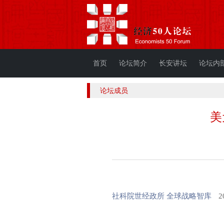
首页
论坛简介
长安讲坛
论坛内
论坛成员
美
社科院世经政所 全球战略智库
2