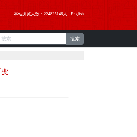
本站浏览人数：
224825148
人 |
English
搜索
万变