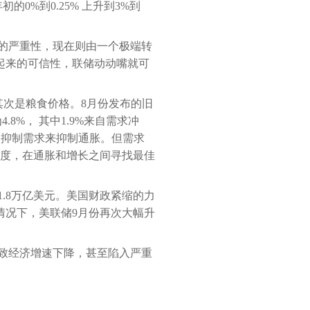
%到0.25% 上升到3%到
的严重性，现在则由一个极端转
起来的可信性，联储动动嘴就可
、其次是粮食价格。8月份发布的旧
4.8%， 其中1.9%来自需求冲
过抑制需求来抑制通胀。但需求
度，在通胀和增长之间寻找最佳
少1.8万亿美元。美国财政紧缩的力
情况下，美联储9月份再次大幅升
致经济增速下降，甚至陷入严重