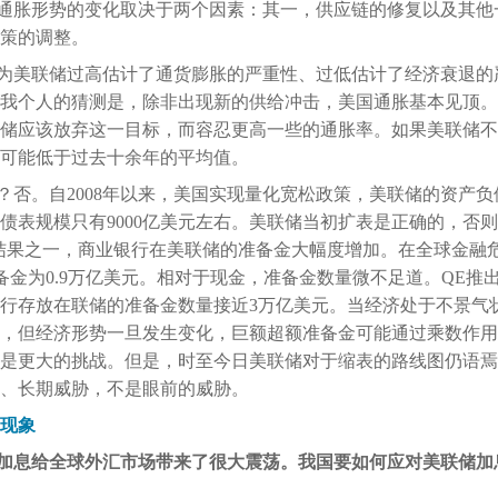
通胀形势的变化取决于两个因素：其一，供应链的修复以及其他
策的调整。
为美联储过高估计了通货膨胀的严重性、过低估计了经济衰退的
我个人的猜测是，除非出现新的供给冲击，美国通胀基本见顶。
储应该放弃这一目标，而容忍更高一些的通胀率。如果美联储不
可能低于过去十余年的平均值。
否。自2008年以来，美国实现量化宽松政策，美联储的资产负债
债表规模只有9000亿美元左右。美联储当初扩表是正确的，否
结果之一，商业银行在美联储的准备金大幅度增加。在全球金融
备金为0.9万亿美元。相对于现金，准备金数量微不足道。QE推
业银行存放在联储的准备金数量接近3万亿美元。当经济处于不景
，但经济形势一旦发生变化，巨额超额准备金可能通过乘数作用
是更大的挑战。但是，时至今日美联储对于缩表的路线图仍语焉
、长期威胁，不是眼前的威胁。
现象
加息给全球外汇市场带来了很大震荡。我国要如何应对美联储加