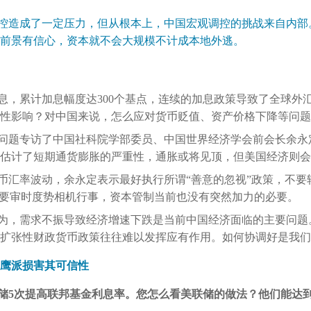
控造成了一定压力，但从根本上，中国宏观调控的挑战来自内部
前景有信心，资本就不会大规模不计成本地外逃。
息，累计加息幅度达300个基点，连续的加息政策导致了全球外
性影响？对中国来说，怎么应对货币贬值、资产价格下降等问题
问题专访了中国社科院学部委员、中国世界经济学会前会长余永
估计了短期通货膨胀的严重性，通胀或将见顶，但美国经济则会
币汇率波动，余永定表示最好执行所谓“善意的忽视”政策，不要
者要审时度势相机行事，资本管制当前也没有突然加力的必要。
为，需求不振导致经济增速下跌是当前中国经济面临的主要问题
扩张性财政货币政策往往难以发挥应有作用。如何协调好是我们
鹰派损害其可信性
储5次提高联邦基金利息率。您怎么看美联储的做法？他们能达