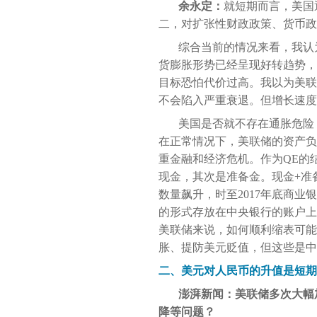
余永定：
就短期而言，美国
二，对扩张性财政政策、货币政
综合当前的情况来看，我认
货膨胀形势已经呈现好转趋势，
目标恐怕代价过高。我以为美联
不会陷入严重衰退。但增长速度
美国是否就不存在通胀危险？
在正常情况下，美联储的资产负
重金融和经济危机。作为QE的
现金，其次是准备金。现金+准
数量飙升，时至2017年底商
的形式存放在中央银行的账户上
美联储来说，如何顺利缩表可能
胀、提防美元贬值，但这些是中
二、美元对人民币的升值是短期
澎湃新闻：美联储多次大幅
降等问题？