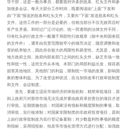
导干部，还是一般办事员，都要面对许多的批条、红头文件和参
加很多会议。每天大部分工作时间，既要阅读由“上面”下发和
由“下面”报送的批条和红头文件，又要向“下面”发送批条和红头
文件。这些工作的一部分是必要的，但相当部分不仅无效而且时
常产生矛盾。和经过广泛讨论的、统一而透明的法律文件不同，
印有红头的行政文件一般属于局部性行政规章（除中央和国务院
的文件外），通常由负责范围较窄小的领导决定，随意调整和改
变的机率较大，因此存在较大的局限性和易变性。尤其是，各级
地方政府之间、政府内部各部门之间的红头文件，缺乏市场一致
性和统一性，这些文件从本地、本部门的局部利益出发，很容易
损害其他地区、其他部门的利益，限制统一市场的发展，影响国
家的整体利益。为了改变这种状况，应当加快改革行政审批制度
和文件、会议制度。
首先，要建立适应市场经济的审批机制，精简审批项目，原
则上政府只对那些市场无法完成并要由政府承担责任的项目才进
行审批。近期措施包括：对国家没有指标和额度限制的事项，取
消审批，实行核准制；对国家非限制类的非政府投资项目，原则
上由行政审批制改为实行登记备案制；对少数盈利性事项的额度
和指标，采用招投标、拍卖等市场化管理方式进行分配；加强政