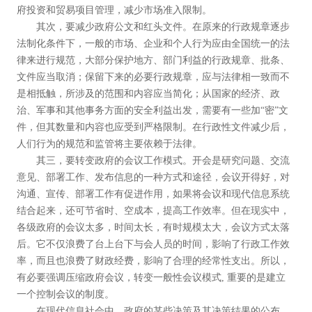
府投资和贸易项目管理，减少市场准入限制。
其次，要减少政府公文和红头文件。在原来的行政规章逐步
法制化条件下，一般的市场、企业和个人行为应由全国统一的法
律来进行规范，大部分保护地方、部门利益的行政规章、批条、
文件应当取消；保留下来的必要行政规章，应与法律相一致而不
是相抵触，所涉及的范围和内容应当简化；从国家的经济、政
治、军事和其他事务方面的安全利益出发，需要有一些加“密”文
件，但其数量和内容也应受到严格限制。在行政性文件减少后，
人们行为的规范和监管将主要依赖于法律。
其三，要转变政府的会议工作模式。开会是研究问题、交流
意见、部署工作、发布信息的一种方式和途径，会议开得好，对
沟通、宣传、部署工作有促进作用，如果将会议和现代信息系统
结合起来，还可节省时、空成本，提高工作效率。但在现实中，
各级政府的会议太多，时间太长，有时规模太大，会议方式太落
后。它不仅浪费了台上台下与会人员的时间，影响了行政工作效
率，而且也浪费了财政经费，影响了合理的经常性支出。所以，
有必要强调压缩政府会议，转变一般性会议模式, 重要的是建立
一个控制会议的制度。
在现代信息社会中，政府的某些决策及其决策结果的公布，