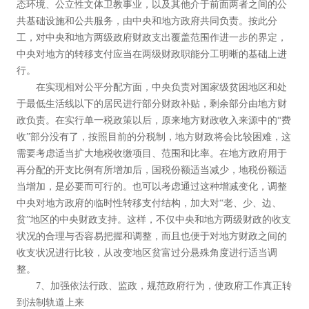
态环境、公立性文体卫教事业，以及其他介于前面两者之间的公
共基础设施和公共服务，由中央和地方政府共同负责。按此分
工，对中央和地方两级政府财政支出覆盖范围作进一步的界定，
中央对地方的转移支付应当在两级财政职能分工明晰的基础上进
行。
在实现相对公平分配方面，中央负责对国家级贫困地区和处
于最低生活线以下的居民进行部分财政补贴，剩余部分由地方财
政负责。在实行单一税政策以后，原来地方财政收入来源中的“费
收”部分没有了，按照目前的分税制，地方财政将会比较困难，这
需要考虑适当扩大地税收缴项目、范围和比率。在地方政府用于
再分配的开支比例有所增加后，国税份额适当减少，地税份额适
当增加，是必要而可行的。也可以考虑通过这种增减变化，调整
中央对地方政府的临时性转移支付结构，加大对“老、少、边、
贫”地区的中央财政支持。这样，不仅中央和地方两级财政的收支
状况的合理与否容易把握和调整，而且也便于对地方财政之间的
收支状况进行比较，从改变地区贫富过分悬殊角度进行适当调
整。
7、加强依法行政、监政，规范政府行为，使政府工作真正转
到法制轨道上来