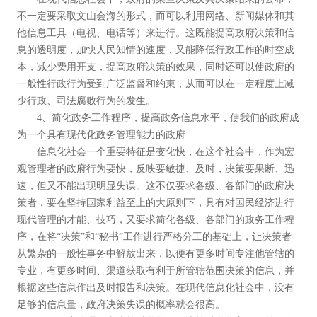
不一定要采取文山会海的形式，而可以利用网络、新闻媒体和其
他信息工具（电视、电话等）来进行。这既能提高政府决策和信
息的透明度，加快人民知情的速度，又能降低行政工作的时空成
本，减少费用开支，提高政府决策的效果，同时还可以使政府的
一般性行政行为受到广泛监督和约束，从而可以在一定程度上减
少行政、司法腐败行为的发生。
4、简化政务工作程序，提高政务信息水平，使我们的政府成
为一个具有现代化政务管理能力的政府
信息化社会一个重要特征是变化快，在这个社会中，作为宏
观管理者的政府行为要快，反映要敏捷、及时，决策要果断、迅
速，但又不能出现明显失误。这不仅要求各级、各部门的政府决
策者，要在坚持国家利益至上的大原则下，具有对国民经济进行
现代管理的才能、技巧，又要求简化各级、各部门的政务工作程
序，在将“决策”和“秘书”工作进行严格分工的基础上，让决策者
从繁杂的一般性事务中解放出来，以便有更多时间专注他管辖的
专业，有更多时间、渠道获取有利于所管辖范围决策的信息，并
根据这些信息作出及时报告和决策。在现代信息化社会中，没有
足够的信息量，政府决策失误的概率就会很高。