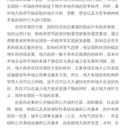
全国统一市场秩序的前提下维护本地市场的竞争秩序。同时，要
对地方政府可能采取的地方分割、垄断、壁垒以及与竞争精神相
矛盾的保护行为进行限制。
在经济调控方面，国民经济的总量调控权由中央政府掌握，
包括运用计划、财政和货币政策控制通货膨胀和通货紧缩，通过
调整基准利率和全国统一的税率等宏观政策参数，影响总供求关
系和就业总量的变化，影响经济景气趋势，保证国民经济的稳定
增长和持续发展。地方政府一般不享有宏观调控的权利，原来对
本地企业和市场的直接干预也应当逐步减少直至最终消除，因
此，地方政府在经济调控方面的权利，主要体现在地方公共基础
设施建设和本地公用事业服务方面。所以，地方各级政府机构和
管理人员可以少而精。这不仅可以大大减轻农民和地方企业的负
担，而且可以在减少地方政府直接干预的同时，减少地方保护主
义，加快全国统一市场的发展。
在提供必要的公共物品和公共福利方面，国防建设、社会保
障、邮政、铁路以及其他省际性基础设施和公共服务，由中央政
府统一负责；城市公用事业服务（公交、水电气供应等）、市县
镇际公共基础设施和公共服务，由各级地方政府负责；水利、生