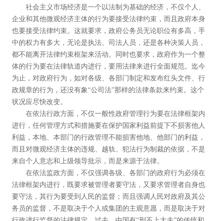
社会主义市场经济是一个以法制为基础的经济，不仅个人、
企业和其他微观经济主体的行为要接受法律约束，而且政府本身
也要接受法律约束。这就要求，政府公务员无论职位有多高，手
中的权力有多大，无论是执法、司法人员，还是各种决策人员，
都不能离开法律约束框架来活动。同时也要求，政府作为一个整
体的行为要在法律轨道内进行，要用法律来进行全面规范。迄今
为止，对政府行为，如对各级、各部门制定和发布红头文件、行
政规章的行为，还没有象“公司法”那样的法律条款来约束。这个
状况应尽快改变。
在依法行政方面，不仅一般性政府管理行为要在法律框架内
进行，任何管理方式和措施要在保护国家利益前提下不损害他人
利益，本地、本部门的行政管理不能损害他地、他部门的利益，
而且对微观经济主体的违规、越轨、犯法行为制裁的依据，不是
来自个人意志和上级领导批示，而是来源于法律。
在依法监政方面，不仅强调各级、各部门的政府行为必须在
法律框架内进行，既要求被管理者要守法，又要求管理者自身也
要守法，其行为要受到人民的监督；而且强调人民对政府及其公
务员的监督，不是取决于个人或集团的主观意愿，而是取决于对
行政进行监督的法律规定。过去，中国有“刑不上大夫”的传统和