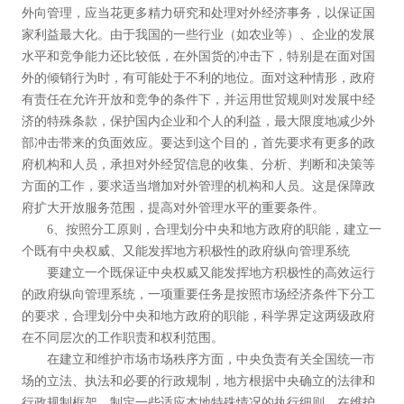
外向管理，应当花更多精力研究和处理对外经济事务，以保证国
家利益最大化。由于我国的一些行业（如农业等）、企业的发展
水平和竞争能力还比较低，在外国货的冲击下，特别是在面对国
外的倾销行为时，有可能处于不利的地位。面对这种情形，政府
有责任在允许开放和竞争的条件下，并运用世贸规则对发展中经
济的特殊条款，保护国内企业和个人的利益，最大限度地减少外
部冲击带来的负面效应。要达到这个目的，首先要求有更多的政
府机构和人员，承担对外经贸信息的收集、分析、判断和决策等
方面的工作，要求适当增加对外管理的机构和人员。这是保障政
府扩大开放服务范围，提高对外管理水平的重要条件。
6、按照分工原则，合理划分中央和地方政府的职能，建立一
个既有中央权威、又能发挥地方积极性的政府纵向管理系统
要建立一个既保证中央权威又能发挥地方积极性的高效运行
的政府纵向管理系统，一项重要任务是按照市场经济条件下分工
的要求，合理划分中央和地方政府的职能，科学界定这两级政府
在不同层次的工作职责和权利范围。
在建立和维护市场市场秩序方面，中央负责有关全国统一市
场的立法、执法和必要的行政规制，地方根据中央确立的法律和
行政规制框架，制定一些适应本地特殊情况的执行细则，在维护