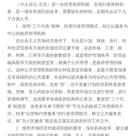
（50人论坛·北京）进一步转变政府职能、实现行政体制创
新，是一项非常艰巨的改革，需要较长的时间，近期先从以下几
个方面入手。
1、按照“三个代表”精神，转变行政管理模式，创立以服务为
中心的政府管理机制
在社会主义市场经济条件下，无论是计划、财政、央行、对
外经济贸易等方面的宏观经济总量平衡，还是价格、工资、税
率、利率、汇率等方面的参数指导，或是维护市场秩序、防范金
融风险等方面的制度监管，都属于公共管理，是政府管理的核
心。这种公共管理机制的突出特征是提供服务，是最大限度地满
足全体国民的公共需要。在这种以提供服务为特征的公共管理机
制中，虽然也有控制，也有“管”，但不是象计划经济那样直接管
钱、管物、管人的指令式管制，而是用市场方法进行管理，进行
协调和调节。这就要求各级政府机构和公务员，要按照“三个代
表”的思想，改变多年来习惯的“管”字当头的政府工作思维和方
式，转变“以管制代替服务”的行政管理模式，树立公共服务意
识，将“为人民服务”观念真正落实在政府经济工作之中。
2、按照市场经济对政府职能的要求，深化机构改革，建立健
全按职能定岗，按岗定机构、定编、定人、定薪的机制