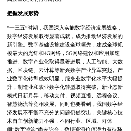
把握发展形势
“十三五”时期，我国深入实施数字经济发展战略，
数字经济发展取得显著成就，成为推动经济发展的
新引擎。数字基础设施建设全球领先，建成全球规
模最大的光纤和4G网络，5G网络建设和应用加速
推进。数字产业化取得显著进展，人工智能、大数
据、区块链、云计算等新兴数字产业异军突起。产
业数字化转型成效明显，服务业数字化水平大幅提
升，制造业和农业数字化转型取得突破。新业态新
模式日新月异，移动支付、视频直播、远程会议、
智慧物流等竞相发展。同时也要看到，我国数字经
济发展不平衡不充分的问题仍然突出，关键核心技
术自主创新能力不强，不同行业、区域、群体
间“数字鸿沟”尚未弥合，数据资源价值潜力有待释