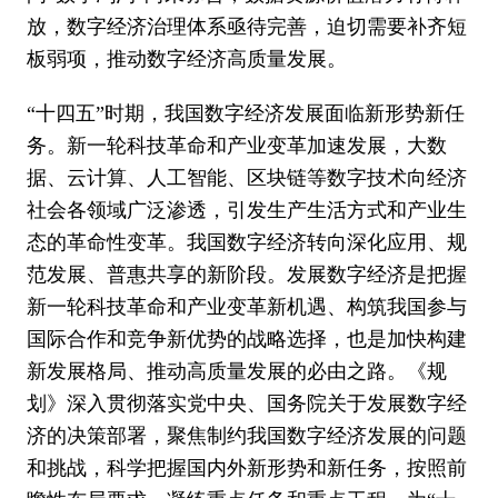
放，数字经济治理体系亟待完善，迫切需要补齐短
板弱项，推动数字经济高质量发展。
“十四五”时期，我国数字经济发展面临新形势新任
务。新一轮科技革命和产业变革加速发展，大数
据、云计算、人工智能、区块链等数字技术向经济
社会各领域广泛渗透，引发生产生活方式和产业生
态的革命性变革。我国数字经济转向深化应用、规
范发展、普惠共享的新阶段。发展数字经济是把握
新一轮科技革命和产业变革新机遇、构筑我国参与
国际合作和竞争新优势的战略选择，也是加快构建
新发展格局、推动高质量发展的必由之路。《规
划》深入贯彻落实党中央、国务院关于发展数字经
济的决策部署，聚焦制约我国数字经济发展的问题
和挑战，科学把握国内外新形势和新任务，按照前