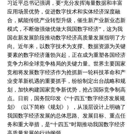
习近平总书记强调，要“充分发挥海量数据和丰富
应用场景优势，促进数字技术和实体经济深度融
合，赋能传统产业转型升级，催生新产业新业态新
模式，不断做强做优做大我国数字经济”，这为我
国在新发展阶段推动数字经济高质量发展指明了方
向。近年来，以数字技术为支撑、数据资源为关键
要素的数字经济蓬勃兴起，正在成为重塑各国经济
竞争力和全球竞争格局的关键力量。世界主要国家
竞相将发展数字经济作为抢抓新一轮科技革命和产
业变革新机遇的重要抓手，纷纷制定出台战略和规
划，加快构建国家竞争新优势，抢占国际竞争制高
点。日前，国务院印发《“十四五”数字经济发展规
划》（以下简称《规划》），从顶层设计上明确了
我国数字经济发展的总体思路、发展目标、重点任
务和重大举措，是“十四五”时期推动我国数字经济
高质量发展的行动纲领。