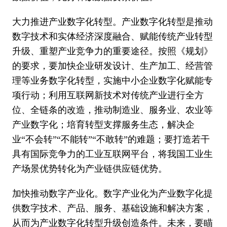
大力推进产业数字化转型。产业数字化转型是推动
数字技术和实体经济深度融合、赋能传统产业转型
升级、重塑产业竞争力的重要途径。按照《规划》
的要求，要加快企业研发设计、生产加工、经营管
理等业务数字化转型，实施中小企业数字化赋能专
项行动；利用互联网新技术对传统产业进行全方
位、全链条的改造，推动制造业、服务业、农业等
产业数字化；培育转型支撑服务生态，解决企
业“不会转”“不能转”“不敢转”的难题；要打造若干
具有国际竞争力的工业互联网平台，将我国工业生
产场景优势转化为产业链供应链优势。
加快推动数字产业化。数字产业化为产业数字化提
供数字技术、产品、服务、基础设施和解决方案，
从而为产业数字化转型升级创造条件。未来，要瞄