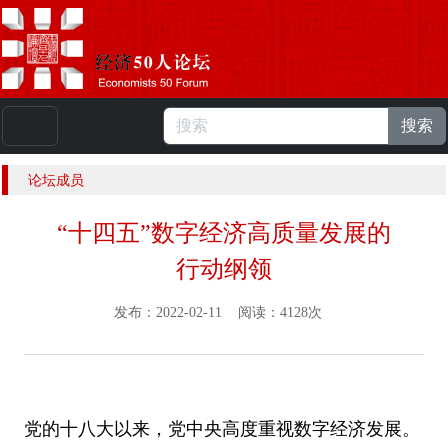
搜索
本站浏览人数：
224808305
人 |
English
论坛成员
“十四五”数字经济高质量发展的
行动纲领
发布：2022-02-11 阅读：4128次
党的十八大以来，党中央高度重视数字经济发展。