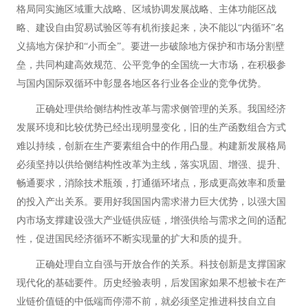
格局同实施区域重大战略、区域协调发展战略、主体功能区战
略、建设自由贸易试验区等有机衔接起来，决不能以“内循环”名
义搞地方保护和“小而全”。要进一步破除地方保护和市场分割壁
垒，共同构建高效规范、公平竞争的全国统一大市场，在积极参
与国内国际双循环中彰显各地区各行业各企业的竞争优势。
正确处理供给侧结构性改革与需求侧管理的关系。我国经济
发展环境和比较优势已经出现明显变化，旧的生产函数组合方式
难以持续，创新在生产要素组合中的作用凸显。构建新发展格局
必须坚持以供给侧结构性改革为主线，落实巩固、增强、提升、
畅通要求，消除技术瓶颈，打通循环堵点，形成更高效率和质量
的投入产出关系。要用好我国国内需求潜力巨大优势，以强大国
内市场支撑建设强大产业链供应链，增强供给与需求之间的适配
性，促进国民经济循环不断实现量的扩大和质的提升。
正确处理自立自强与开放合作的关系。科技创新是支撑国家
现代化的基础要件。历史经验表明，后发国家如果不想被卡在产
业链价值链的中低端而停滞不前，就必须坚定推进科技自立自