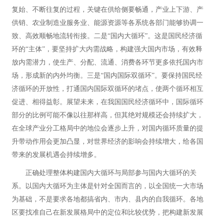
复始、不断往复的过程，关键在供给侧要畅通，产业上下游、产
供销、农业制造业服务业、能源资源等各系统各部门能够协调一
致、高效顺畅地流转衔接。二是“国内大循环”。这是国民经济循
环的“主体”，要坚持扩大内需战略，构建强大国内市场，有效释
放内需潜力，使生产、分配、流通、消费各环节更多依托国内市
场，形成新的内外均衡。三是“国内国际双循环”。要保持国民经
济循环的开放性，打通国内国际双循环的堵点，使两个循环相互
促进、相得益彰。展望未来，在我国国民经济循环中，国际循环
部分的比例可能不像以往那样高，但其绝对规模还会持续扩大，
在全球产业分工格局中的地位会逐步上升，对国内循环质量的提
升带动作用会更加凸显，对世界经济的影响会持续增大，给各国
带来的发展机遇会持续增多。
正确处理整体构建国内大循环与局部参与国内大循环的关
系。以国内大循环为主体是针对全国而言的，以全国统一大市场
为基础，不是要求各地都搞省内、市内、县内的自我循环。各地
区要找准自己在新发展格局中的定位和比较优势，把构建新发展