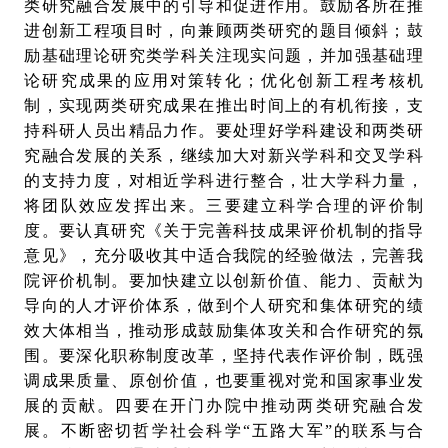
类研究融合发展中的引导和促进作用。鼓励各所在推
进创新工程项目时，向兼顾两类研究的题目倾斜；鼓
励基础理论研究类学科关注现实问题，并加强基础理
论研究成果的应用对策转化；优化创新工程考核机
制，实现两类研究成果在推出时间上的有机衔接，支
持科研人员出精品力作。要处理好学科建设和两类研
究融合发展的关系，继续加大对新兴学科和交叉学科
的支持力度，对相近学科进行整合，壮大学科力量，
将团队效应发挥出来。三要建立科学合理的评价制
度。要认真研究《关于完善科技成果评价机制的指导
意见》，充分吸收其中适合我院的经验做法，完善我
院评价机制。要加快建立以创新价值、能力、贡献为
导向的人才评价体系，做到个人研究和集体研究的绩
效大体相当，推动形成鼓励集体攻关和合作研究的氛
围。要深化职称制度改革，坚持代表作评价制，既强
调成果质量、原创价值，也要重视对党和国家事业发
展的贡献。四要在开门办院中推动两类研究融合发
展。不断密切哲学社会科学“五路大军”的联系与合