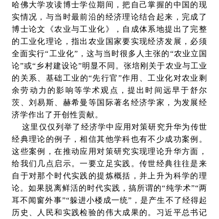
哈佛大学攻读博士学位期间，把自己掌握的中国的现
实情况，与当时最前沿的经济理论结合起来，完成了
博士论文《农业与工业化》，自成体系地提出了完整
的工业化理论，指出农业国家要实现经济发展，必须
全面实行“工业化”，这与当时很多人主张的“农业立国
论”或“乡村建设论”明显不同。张培刚关于农业与工业
的关系、基础工业的“先行官”作用、工业化对农业剩
余劳动力的影响等学术观点，提出时间远早于舒尔
茨、刘易斯、赫希曼等国际著名经济学家，为发展经
济学作出了开创性贡献。
这里仅仅列举了经济学中应用对策研究升华为传世
经典理论的例子，相信其他学科也有不少成功案例。
这些案例，在推动应用对策研究实现理论升华方面，
给我们几点启示。一要立足实践。传世经典往往是来
自于对那个时代实践的提炼概括，并上升为科学的理
论。如果脱离鲜活的时代实践，搞所谓的“纯学术”“两
耳不闻窗外事”“躲进小楼成一统”，是产生不了经得起
历史、人民和实践检验的伟大成果的。习近平总书记