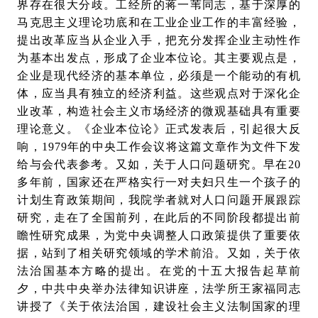
界存在很大分歧。工经所的蒋一苇同志，基于深厚的
马克思主义理论功底和在工业企业工作的丰富经验，
提出改革应当从企业入手，把充分发挥企业主动性作
为基本出发点，形成了企业本位论。其主要观点是，
企业是现代经济的基本单位，必须是一个能动的有机
体，应当具有独立的经济利益。这些观点对于深化企
业改革，构造社会主义市场经济的微观基础具有重要
理论意义。《企业本位论》正式发表后，引起很大反
响，1979年的中央工作会议将这篇文章作为文件下发
给与会代表参考。又如，关于人口问题研究。早在20
多年前，国家还在严格实行一对夫妇只生一个孩子的
计划生育政策期间，我院学者就对人口问题开展跟踪
研究，走在了全国前列，在此后的不同阶段都提出前
瞻性研究成果，为党中央调整人口政策提供了重要依
据，站到了相关研究领域的学术前沿。又如，关于依
法治国基本方略的提出。在党的十五大报告起草前
夕，中共中央举办法律知识讲座，法学所王家福同志
讲授了《关于依法治国，建设社会主义法制国家的理