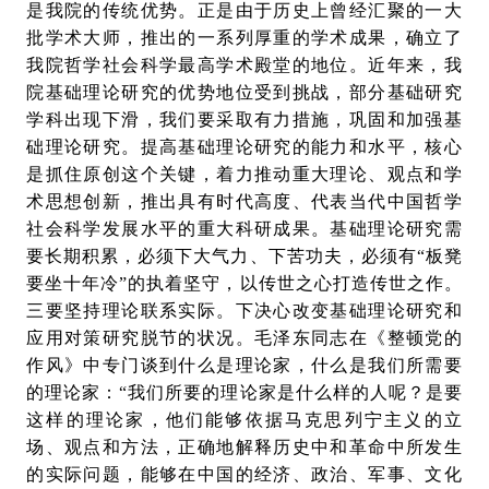
是我院的传统优势。正是由于历史上曾经汇聚的一大
批学术大师，推出的一系列厚重的学术成果，确立了
我院哲学社会科学最高学术殿堂的地位。近年来，我
院基础理论研究的优势地位受到挑战，部分基础研究
学科出现下滑，我们要采取有力措施，巩固和加强基
础理论研究。提高基础理论研究的能力和水平，核心
是抓住原创这个关键，着力推动重大理论、观点和学
术思想创新，推出具有时代高度、代表当代中国哲学
社会科学发展水平的重大科研成果。基础理论研究需
要长期积累，必须下大气力、下苦功夫，必须有“板凳
要坐十年冷”的执着坚守，以传世之心打造传世之作。
三要坚持理论联系实际。下决心改变基础理论研究和
应用对策研究脱节的状况。毛泽东同志在《整顿党的
作风》中专门谈到什么是理论家，什么是我们所需要
的理论家：“我们所要的理论家是什么样的人呢？是要
这样的理论家，他们能够依据马克思列宁主义的立
场、观点和方法，正确地解释历史中和革命中所发生
的实际问题，能够在中国的经济、政治、军事、文化