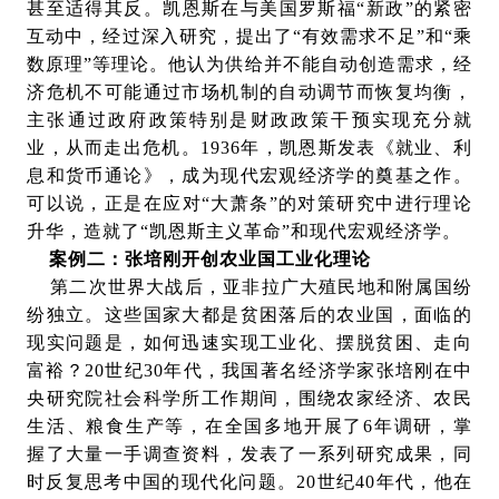
甚至适得其反。凯恩斯在与美国罗斯福“新政”的紧密
互动中，经过深入研究，提出了“有效需求不足”和“乘
数原理”等理论。他认为供给并不能自动创造需求，经
济危机不可能通过市场机制的自动调节而恢复均衡，
主张通过政府政策特别是财政政策干预实现充分就
业，从而走出危机。1936年，凯恩斯发表《就业、利
息和货币通论》，成为现代宏观经济学的奠基之作。
可以说，正是在应对“大萧条”的对策研究中进行理论
升华，造就了“凯恩斯主义革命”和现代宏观经济学。
案例二：张培刚开创农业国工业化理论
第二次世界大战后，亚非拉广大殖民地和附属国纷
纷独立。这些国家大都是贫困落后的农业国，面临的
现实问题是，如何迅速实现工业化、摆脱贫困、走向
富裕？20世纪30年代，我国著名经济学家张培刚在中
央研究院社会科学所工作期间，围绕农家经济、农民
生活、粮食生产等，在全国多地开展了6年调研，掌
握了大量一手调查资料，发表了一系列研究成果，同
时反复思考中国的现代化问题。20世纪40年代，他在