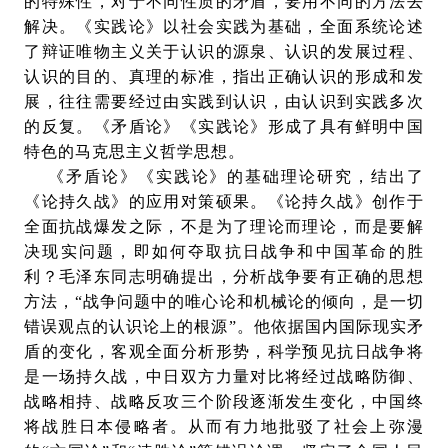
的特殊性，对于不同性质的矛盾，要用不同的方法去
解决。《实践论》以社会实践为基础，全面系统论述
了辩证唯物主义关于认识的源泉、认识的发展过程、
认识的目的、真理的标准，指出正确认识的形成和发
展，往往需要经过由实践到认识，由认识到实践多次
的反复。《矛盾论》《实践论》形成了具有鲜明中国
特色的马克思主义哲学思想。
《矛盾论》《实践论》的基础理论研究，结出了
《论持久战》的应用对策硕果。《论持久战》创作于
全面抗战爆发之际，不是为了理论而理论，而是要解
决现实问题，即如何夺取抗日战争和中国革命的胜
利？毛泽东同志明确提出，分析战争要有正确的思想
方法，“战争问题中的唯心论和机械论的倾向，是一切
错误观点的认识论上的根源”。他依据国内国际现实矛
盾的变化，客观全面分析形势，科学预见抗日战争将
是一场持久战，中日双方力量对比将经过战略防御、
战略相持、战略反攻三个阶段逐渐发生变化，中国终
将战胜日本侵略者。从而有力地批驳了社会上弥漫