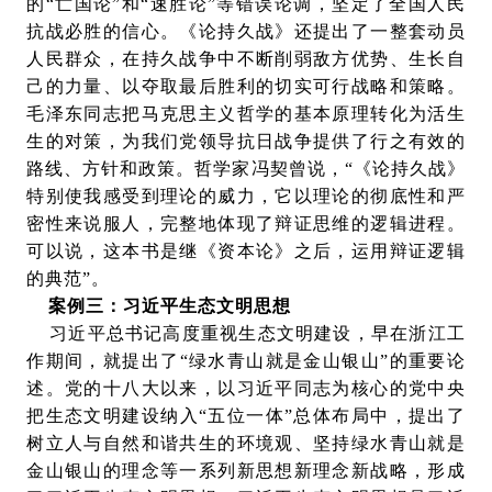
的“亡国论”和“速胜论”等错误论调，坚定了全国人民
抗战必胜的信心。《论持久战》还提出了一整套动员
人民群众，在持久战争中不断削弱敌方优势、生长自
己的力量、以夺取最后胜利的切实可行战略和策略。
毛泽东同志把马克思主义哲学的基本原理转化为活生
生的对策，为我们党领导抗日战争提供了行之有效的
路线、方针和政策。哲学家冯契曾说，“《论持久战》
特别使我感受到理论的威力，它以理论的彻底性和严
密性来说服人，完整地体现了辩证思维的逻辑进程。
可以说，这本书是继《资本论》之后，运用辩证逻辑
的典范”。
案例三：习近平生态文明思想
习近平总书记高度重视生态文明建设，早在浙江工
作期间，就提出了“绿水青山就是金山银山”的重要论
述。党的十八大以来，以习近平同志为核心的党中央
把生态文明建设纳入“五位一体”总体布局中，提出了
树立人与自然和谐共生的环境观、坚持绿水青山就是
金山银山的理念等一系列新思想新理念新战略，形成