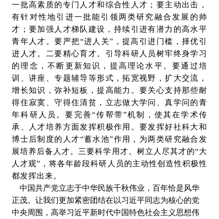
一批高素质的专门人才和综合性人才；要主动出击，
有针对性地引进一批能引领两类研究融合发展的帅
才；要加强人才梯队建设，持续引进有潜力的高水平
青年人才。要严把“进人关”，提高引进门槛，择优引
进人才。二要精心育才。引导科研人员树牢终身学习
的理念，不断更新知识，提高理论水平。要通过培
训、讲座、专题辅导等形式，拓宽视野，扩大交流，
增长知识，弥补短板，提高能力。要关心支持那些耐
得住寂寞、守得住清贫，立志做大学问、真学问的青
年科研人员。要完善“传帮带”机制，使其在学术传
承、人才培养方面发挥积极作用。要发挥好社科大和
博士后制度的人才“蓄水池”作用，为两类研究融合发
展培养后备人才。三要科学用才。树立人尽其才的“大
人才观”，将各年龄段科研人员的主动性创造性积极性
都发挥出来。
中国共产党立志于中华民族千秋伟业，百年恰是风华
正茂。让我们更加紧密团结在以习近平同志为核心的党
中央周围，高举习近平新时代中国特色社会主义思想伟