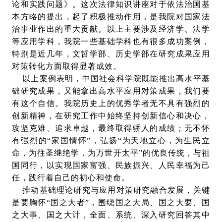
论和实践问题》。这次法律知识讲座对于依法治国基
本方略的提出，起了积极推动作用，是我院对国家法
治事业作出的重大贡献。以上主要涉及经济学、法学
等应用学科，我院一些基础学科也有很多成功案例，
特别是近几年，文哲学部、历史学部在研究成果应用
对策转化方面取得显著成效。
以上案例表明，中国社会科学院既能推出高水平基
础研究成果，又能拿出高水平应用对策成果，我们要
有这个自信。我院历史上的优秀学者无不具有强烈的
创新精神，在研究工作中始终坚持创新信心和决心，
攻坚克难、追求卓越，最终取得骄人的成绩；无不怀
有强烈的“家国情怀”，弘扬“为天地立心，为生民立
命，为往圣继绝学，为万世开太平”的优良传统，与祖
国同行，以实现国家富强、民族振兴、人民幸福为己
任，践行着自己的初心和使命。
推动基础理论研究与应用对策研究融合发展，关键
是要胸怀“国之大者”，围绕国之大局、国之大要、国
之大事、国之大计，全面、系统、深入研究回答其中