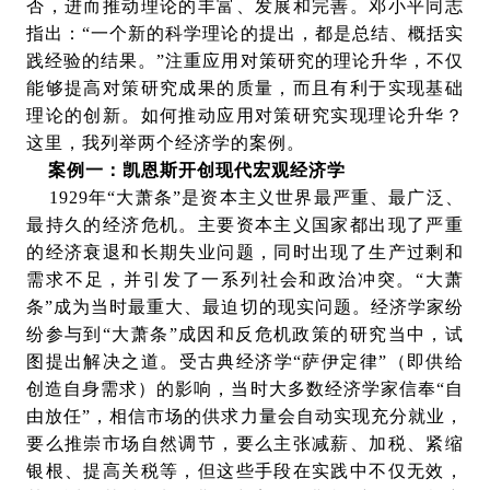
否，进而推动理论的丰富、发展和完善。邓小平同志
指出：“一个新的科学理论的提出，都是总结、概括实
践经验的结果。”注重应用对策研究的理论升华，不仅
能够提高对策研究成果的质量，而且有利于实现基础
理论的创新。如何推动应用对策研究实现理论升华？
这里，我列举两个经济学的案例。
案例一：凯恩斯开创现代宏观经济学
1929年“大萧条”是资本主义世界最严重、最广泛、
最持久的经济危机。主要资本主义国家都出现了严重
的经济衰退和长期失业问题，同时出现了生产过剩和
需求不足，并引发了一系列社会和政治冲突。“大萧
条”成为当时最重大、最迫切的现实问题。经济学家纷
纷参与到“大萧条”成因和反危机政策的研究当中，试
图提出解决之道。受古典经济学“萨伊定律”（即供给
创造自身需求）的影响，当时大多数经济学家信奉“自
由放任”，相信市场的供求力量会自动实现充分就业，
要么推崇市场自然调节，要么主张减薪、加税、紧缩
银根、提高关税等，但这些手段在实践中不仅无效，