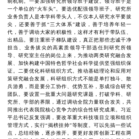
制机制。一要加强研究所领导班子建设。领导班子是
一个单位的“火车头”。要选优配强领导班子。研究所
业务负责人是本学科带头人，不仅本人研究水平要拔
尖，还要善于抓“三大体系”建设，善于培养年轻一
代，善于调动大家的积极性，这样才有利于带队伍、
出精品。要注重班子梯队建设，真正把那些忠诚干净
担当、业务拔尖的高素质领导干部选任到研究所领
导、研究室主任的岗位上来，为推动两类研究融合发
展、加快构建中国特色哲学社会科学提供坚强组织保
证。二要优化科研组织方式。推动基础理论和应用对
策研究融合发展，科研组织方式不能是单打独斗、散
兵游勇，而是要分工协作、优势互补，形成综合研究
团队。要设置一批重大问题研究课题，打破学科、研
究所、学部的界限，通过调动全院力量联合攻关，共
同推出代表我院核心竞争力的综合性研究成果。习近
平总书记反复强调，要改革重大科技项目立项和组织
管理方式，实行“揭榜挂帅”等制度。可以先搞一些试
点，总结经验，逐步推开。要更好发挥创新工程在两