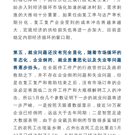
始步入到经济循环市场化加速的破冰时刻，需求刺
激的大推动十分重要。如果任由复工率与达产率长
期分化，复工复产企业受到的成本冲击将越来越
大，宏观经济的供给损失也将进一步加大。目前是
稳定内部经济循环的窗口期。
第五，就业问题还没有完全显化，随着市场循环的
常态化，企业倒闭、就业质量恶化以及失业等问题
将逐步抬头。
在全面停工停产的行政管控以及政府
救助之下，并不存在企业倒闭问题和失业问题，但
是在复工复产和救助结束之后，没有市场订单的企
业必定将面临二次停工停产和大规模解聘工人的冲
击。所以5月份几个参数证明下一步的就业问题将进
一步严峻。一是按照天眼通数据显示，接近50万家
企业已经倒闭，远远大于去年同期；二是智慧足迹
大数据表明，由于企业裁员和倒闭导致很多返城打
工的农民工出现返乡潮，占外出农民工总比重在5月