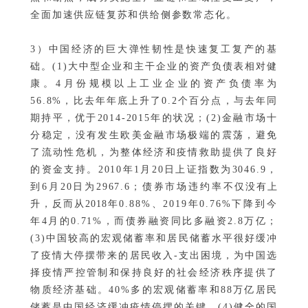
全面加速供应链复苏和供给侧参数常态化。
3）中国经济的巨大弹性韧性是快速复工复产的基
础。(1)大中型企业和主干企业的资产负债表相对健
康。4月份规模以上工业企业的资产负债率为
56.8%，比去年年底上升了0.2个百分点，与去年同
期持平，优于2014-2015年的状况；(2)金融市场十
分稳定，没有发生欧美金融市场极端的震荡，避免
了流动性危机，为整体经济和疫情救助提供了良好
的资金支持。2010年1月20日上证指数为3046.9，
到6月20日为2967.6；债券市场违约率
不仅没有上
升，反而从2018年
0.88%、2019年0.76%下降到今
年4月的0.71%，而债券融资同比多融资2.8万亿；
(3)中国较高的宏观储蓄率和居民储蓄水平很好缓冲
了疫情大停摆带来的居民收入-支出困境，为中国选
择疫情严控管制和保持良好的社会经济秩序提供了
物质经济基础。40%多的宏观储蓄率和88万亿居民
储蓄是中国经济缓冲疫情停摆的关键。(4)健全的国