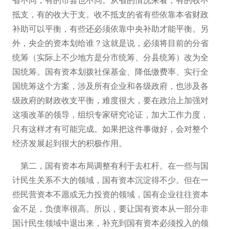
省不同，有的市县也不同。从省的情况来看，有的收不
抵支，有的收大于支。收不抵支的省有些依靠本省财政
补助可以平衡，有些还必须依靠中央补助才能平衡。另
外，央企的资本划给谁？这就是说，必须将目前的分省
统筹（实际上不少地方是分市统筹、分县统筹）改为全
国统筹。国有资本划拨社保基金、降低缴费率、实行全
国统筹这个方案，涉及所有企业和各级政府，也涉及各
级政府的财政收支平衡，难度很大，要在政治上加强对
这项改革的领导，组织专家研究论证，加大工作力度，
只有这样才有可能完成。如果把这件事做好，会对整个
经济发展起到很大的积极作用。
第二，国有资本布局调整有利于去杠杆。在一些与国
计民生关系不大的领域，国有资本沉淀得不少。但在一
些民营资本不愿或无力投资的领域，国有企业往往资本
金不足，负债率很高。所以，要让国有资本从一部分非
国计民生领域中退出来，补充到国有资本必须投入的领