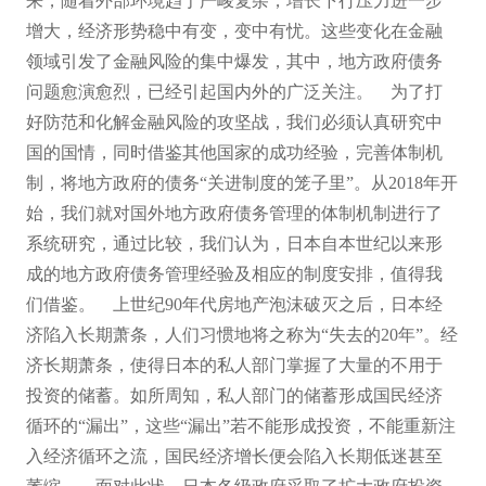
来，随着外部环境趋于严峻复杂，增长下行压力进一步
增大，经济形势稳中有变，变中有忧。这些变化在金融
领域引发了金融风险的集中爆发，其中，地方政府债务
问题愈演愈烈，已经引起国内外的广泛关注。
为了打
好防范和化解金融风险的攻坚战，我们必须认真研究中
国的国情，同时借鉴其他国家的成功经验，完善体制机
制，将地方政府的债务
“关进制度的笼子里”。从2018年开
始，我们就对国外地方政府债务管理的体制机制进行了
系统研究，通过比较，我们认为，日本
自
本世纪以来形
成的地方政府债务管理经验及相应的制度安排，值得我
们借鉴。
上世纪
90年代房地产泡沫破灭之后，日本经
济陷入长期萧条，人们习惯地将之称为“失去的20年”。经
济长期萧条，使得日本的私人部门掌握了大量的不用于
投资的储蓄。如所周知，私人部门的储蓄形成国民经济
循环的“漏出”，这些“漏出”若不能形成投资，不能重新注
入经济循环之流，国民经济增长便会陷入长期低迷甚至