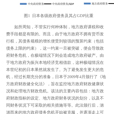
图
1 日本各级政府债务及其占GDP比重
如所周知，不管实行何种体制，地方政府课税和收
费手段都是有限的
。
而且，由于地方政府不拥有货币发
行权，其债务规模的增长便受到较强的预算约束（包括
债务上限的约束），这一约束一旦被突破，便会导致政
府财务危机，
在
极端情况下则会造成地方政府破产。由
于地方政府为振兴本地经济竞相借款，这种极端情况在
本世纪初的日本果然就发生了。为了避免发生更大的危
机，经过长期充分的准备，日本于
2009年4月颁行了《地
方政府财政健全化法》，旨在监控地方政府财政健康状
况和处理地方财政危机。该法的主要内容包括：地
方
政
府财政指标的设定、地方政府财务状况的划分，以及不
同财务状况下可采取的相关措施等等。此法颁行后，汹
汹而来的地方政府债务危机
开
始被克服，并逐渐走上可