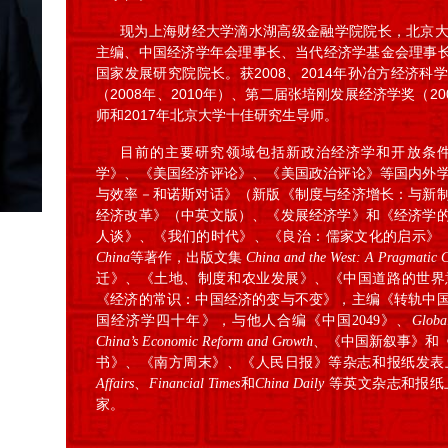
现为上海财经大学滴水湖高级金融学院院长，北京
主编、中国经济学年会理事长、当代经济学基金会理事长。20
国家发展研究院院长。获2008、2014年孙冶方经济
（2008年、2010年）、第二届张培刚发展经济学奖（2
师和2017年北京大学十佳研究生导师。
目前的主要研究领域包括新政治经济学和开放条
学》、《美国经济评论》、《美国政治评论》等国内外
与效率－和诺斯对话》（新版《制度与经济增长：与新
经济改革》（中英文版）、《发展经济学》和《经济学
人谈》、《我们的时代》、《良治：儒家文化的启示》
China
等著作，出版文集
China and the West: A Pragmatic C
迁》、《土地、制度和农业发展》、《中国道路的世界
《经济的常识：中国经济的变与不变》，主编《转轨中
国经济学四十年》，与他人合编《中国2049》、
Globa
China’s Economic Reform and Growth
、《中国新叙事》和
书》、《南方周末》、《人民日报》等杂志和报纸发表
Affairs
、
Financial Times
和
China Daily
等英文杂志和报纸上发表
家。