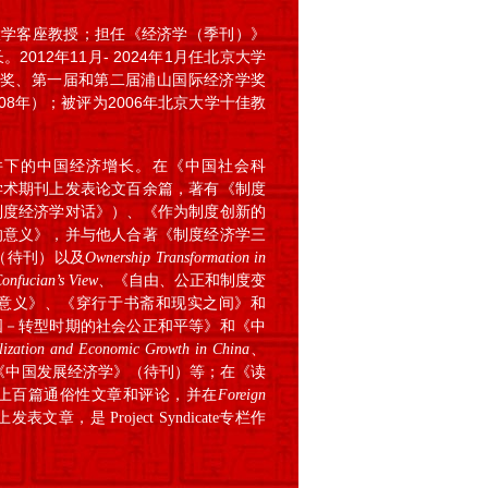
大学客座教授；担任《经济学（季刊）》
12年11月- 2024年1月任北京大学
科学奖、第一届和第二届浦山国际经济学奖
008年）；被评为2006年北京大学十佳教
件下的中国经济增长。在《中国社会科
学术期刊上发表论文百余篇，著有《制度
制度经济学对话》）、《作为制度创新的
的意义》，并与他人合著《制度经济学三
（待刊）以及
Ownership Transformation in
onfucian’s View
、《自由、公正和制度变
意义》、《穿行于书斋和现实之间》和
国－转型时期的社会公正和平等》和《中
lization and Economic Growth in China
、
《中国发展经济学》（待刊）等；在《读
上百篇通俗性文章和评论，并在
Foreign
文章，是 Project Syndicate专栏作