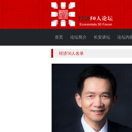
首页
论坛简介
长安讲坛
论坛内
经济50人名录