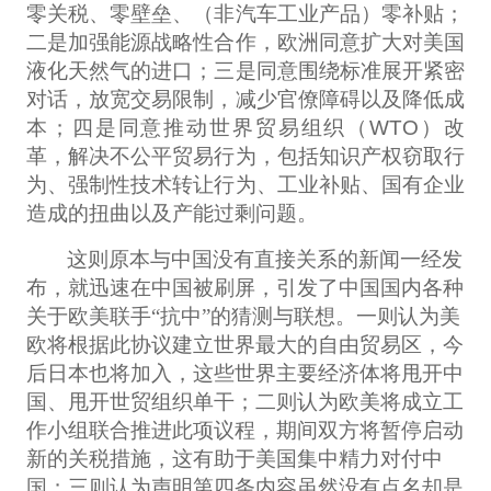
零关税、零壁垒、（非汽车工业产品）零补贴；
二是加强能源战略性合作，欧洲同意扩大对美国
液化天然气的进口；三是同意围绕标准展开紧密
对话，放宽交易限制，减少官僚障碍以及降低成
本；四是同意推动世界贸易组织（WTO）改
革，解决不公平贸易行为，包括知识产权窃取行
为、强制性技术转让行为、工业补贴、国有企业
造成的扭曲以及产能过剩问题。
这则原本与中国没有直接关系的新闻一经发
布，就迅速在中国被刷屏，引发了中国国内各种
关于欧美联手“抗中”的猜测与联想。一则认为美
欧将根据此协议建立世界最大的自由贸易区，今
后日本也将加入，这些世界主要经济体将甩开中
国、甩开世贸组织单干；二则认为欧美将成立工
作小组联合推进此项议程，期间双方将暂停启动
新的关税措施，这有助于美国集中精力对付中
国；三则认为声明第四条内容虽然没有点名却是