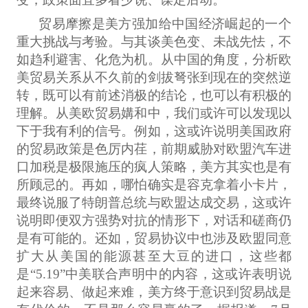
贸易摩擦是美方强加给中国经济崛起的一个
重大挑战与考验。与其谈美色变、未战先怯，不
如趋利避害、化危为机。从中国的角度，分析欧
美贸易关系从不久前的剑拔弩张到现在的突然逆
转，既可以有前述消极的结论，也可以有积极的
理解。从美欧贸易媾和中，我们或许可以发现以
下于我有利的信号。例如，这或许说明美国政府
的贸易政策是色厉内荏，前期威胁对欧盟汽车进
口加税是极限施压的疯人策略，美方其实也是有
所顾忌的。再如，哪怕确实是容克拿着小卡片，
最终说服了特朗普总统与欧盟达成交易，这或许
说明即便双方强势对抗的情形下，对话和磋商仍
是有可能的。还如，贸易协议中也涉及欧盟同意
扩大从美国的能源甚至大豆的进口，这些都
是“5.19”中美联合声明中的内容，这或许表明说
起来容易、做起来难，美方终于意识到贸易战是