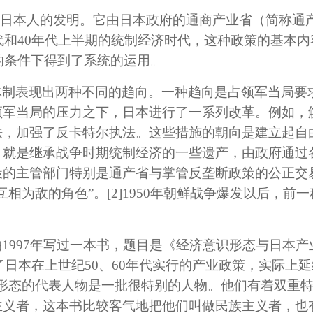
是日本人的发明。它由日本政府的通商产业省（简称通产
年代和40年代上半期的统制经济时代，这种政策的基本
新的条件下得到了系统的运用。
体制表现出两种不同的趋向。一种趋向是占领军当局要
领军当局的压力之下，日本进行了一系列改革。例如，
法，加强了反卡特尔执法。这些措施的朝向是建立起自
，就是继承战争时期统制经济的一些遗产，由政府通过
策的主管部门特别是通产省与掌管反垄断政策的公正交
互相为敌的角色”。
[2]
1950年朝鲜战争爆发以后，前
997年写过一本书，题目是《经济意识形态与日本产业政策
日本在上世纪50、60年代实行的产业政策，实际上延
识形态的代表人物是一批很特别的人物。他们有着双重
主义者，这本书比较客气地把他们叫做民族主义者，也