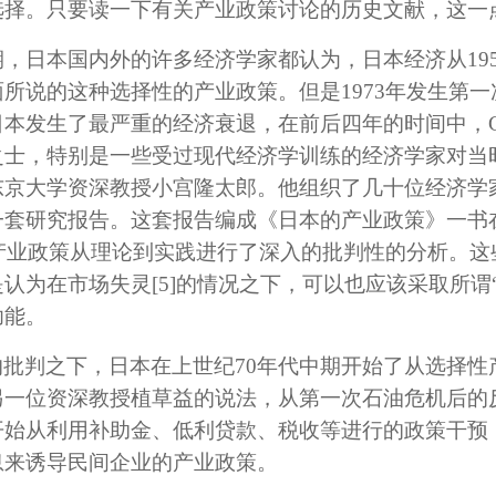
选择。只要读一下有关产业政策讨论的历史文献，这一
期，日本国内外的许多经济学家都认为，日本经济从195
所说的这种选择性的产业政策。但是1973年发生第
本发生了最严重的经济衰退，在前后四年的时间中，G
之士，特别是一些受过现代经济学训练的经济学家对当
东京大学资深教授小宫隆太郎。他组织了几十位经济学
套研究报告。这套报告编成《日本的产业政策》一书在
性产业政策从理论到实践进行了深入的批判性的分析。
是认为在市场失灵
[5]
的情况之下，可以也应该采取所谓
功能。
批判之下，日本在上世纪70年代中期开始了从选择性
另一位资深教授植草益的说法，从第一次石油危机后的
开始从利用补助金、低利贷款、税收等进行的政策干预
息来诱导民间企业的产业政策。