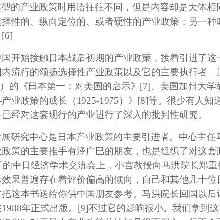
类型的产业政策时用语往往不同，但是内容却是大体相
选择性的、纵向定位的、或者硬性的产业政策；另一种
。
[6]
中国开始接触日本战后初期的产业政策，接着引进了这
国内流行的颂扬选择性产业政策以及它的主要执行者—
）的《日本第一：对美国的启示》
[7]
、美国加州大学教授
业政策的成长（1925-1975）》
[8]
等。很少有人知
界已经对这套现行的产业进行了深入的批判性研究。
发展研究中心是日本产业政策的主要引进者。中心主任
业政策的主要推手有泽广巳的朋友，也是组织了对这套
召开的中日经济学术交流会上，小宫教授向马洪院长郑
际效果普遍存在着评价偏高的倾向，自己和其他几十位
在把这本书送给你供中国朋友参考。马洪院长回国以后
1988年正式出版。
[9]
不过它的影响很小。我们拿到这