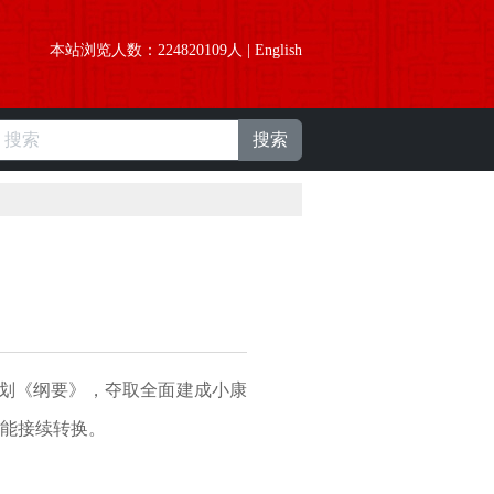
本站浏览人数：
224820109
人 |
English
搜索
规划《纲要》，夺取全面建成小康
能接续转换。