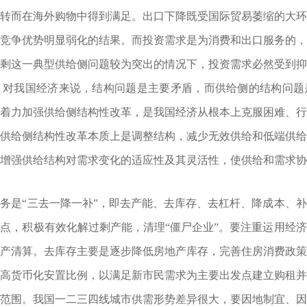
转而在海外购物中得到满足。出口下降既受国际贸易萎缩的大
竞争优势明显弱化的结果。而投资需求是为消费和出口服务的
剩这一典型供给侧问题较为突出的情况下，投资需求必然受到抑制
，对我国经济来说，结构问题是主要矛盾，而供给侧的结构问题
着力加强供给侧结构性改革，是我国经济从根本上克服困难、
供给侧结构性改革本质上是调整结构，减少无效供给和低端供
增强供给结构对需求变化的适应性及其灵活性，使供给和需求协
是“三去一降一补”，即去产能、去库存、去杠杆、降成本、补
点，积极有效化解过剩产能，清理“僵尸企业”。要注重运用经
产清算。去库存主要是逐步降低房地产库存，完善住房消费政
高货币化安置比例，以满足新市民需求为主要出发点建立购租
范围。我国一二三四线城市供需形势差异很大，要因地制宜、