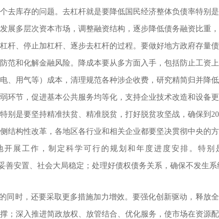
个去库存的问题。去杠杆就是要降低国民经济整体负债率特别
发展多层次资本市场，调整融资结构，逐步降低债务融资比重
杠杆、停止加杠杆、逐步去杠杆的过程。要做好地方政府存量
防范和化解金融风险。降成本要从多方面入手，包括防止工资
电、用气等）成本，清理规范各种涉企收费，研究精简归并降
弱环节，促进基本公共服务均等化，支持企业技术改造和设备
特别是要坚持精准扶贫、精准脱贫，打好脱贫攻坚战，确保到20
侧结构性改革，各地区各行业和相关企业都要坚决贯彻中央的
地开展工作，制定科学可行的规划和年度进度安排。特别是
职工妥善安置、社会大局稳定；处理好债权债务关系，确保不发生
的同时，还要采取更多措施加力增效。要强化创新驱动，释放全
撑；深入推进简政放权、放管结合、优化服务，使市场在资源