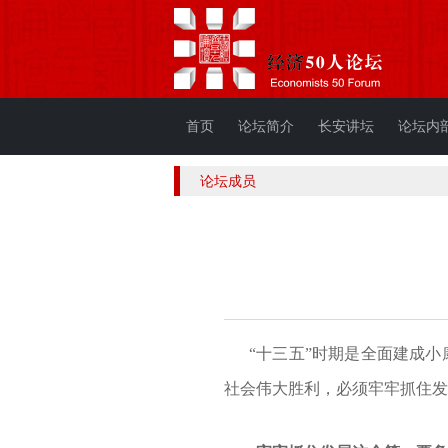
首页
论坛简介
长安讲坛
论坛内
论坛成员
“十三五”时期是全面建成小康
社会伟大胜利，必须牢牢抓住发