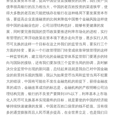
券业发展资本市场，提高中国企业直接融资的比例，我们资产负
债率很高银行的压力相当大，中国的老百姓投资的渠道狭窄，使
得大多数的老百姓只能把钱存在银行在这种格局下要发展资本市
场，要提高企业直接融资的比例来降低中国整个金融风险这样使
得中国的金融业也好，公司治理结构也好，能够有更健康的发
展，同时要完善我国的货币政策要推进利率市场化的进程，实行
有管理的汇率浮动政策在资本项下逐步走向开放，逐步实行人民
币可兑换的这样一个目标在这之外我们的监管当局，要实行三个
方面的转变，要从一个行政管理部门转变成依靠审慎管理的这样
一种监管机构，建立现代化的金融监管体系监管部门要逐步的转
向与国际的接轨，还有我们要加强三个监管当局的协调，及时解
决分业监管中出现的新问题，总结起来说就是我自己对中国金融
业的前景持乐观的预期，我认为如果货币当局和监管当局不犯重
大的错误，中国有可能在不发生金融危机的前提下，获得金融改
革的成功，金融改革成功的标志是，金融机构的产权明晰公司治
理结构完善，银行的不良资产要降到10%以下，利率基本上市场
化人民币可兑换基本实现最终的目标，就是要使的中国的经济能
够持续快速健康的发展，中国老百姓口袋里的钱不贬值。没有很
多的通货膨胀而且人民币逐步提高，在全世界立足，也是我们日