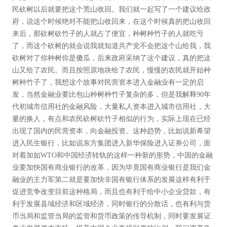
民砍树以后就要把这个荒山收回。我们就一起写了一个建议给政
府，说这个时候绝对不能把山收回来，在这个时候真的把山收回
来后，那砍树砍竹子的人就占了便宜，种树种竹子的人就吃亏
了，而这个砍树的就会说我就知道共产党不会把这个山给我，我
砍树对了你种树你是傻瓜，后来政府采纳了这个建议，真的把这
山又给了农民。而且按照原地块给了农民，慢慢的农民就开始种
树种竹子了，我想这个故事对民营资本进入金融业有一定的启
发，当然金融业要比包山种树种竹子复杂的多，但是我解释90年
代初城市信用社的金融风险，大量私人资本进入城市信用社，大
量的换人，有点和农民砍树砍竹子相似的行为，实际上现在已经
出现了国内的民营资本，向金融投资。这种趋势，比如说新希望
进入民生银行，比如说东方集团进入新华保险进入证券公司，面
对着加如WTO和中国经济转轨的这样一种新的形势，中国的金融
业要加快国有商业银行的改革，因为毕竟国有商业银行是我们金
融业的主力军第二就是要加快非国有银行体系的发展这样有利于
促进竞争改变目前这种格局，而且也有利于给中小企业贷款，有
利于发展县域经济和区域经济，同时银行的分散话，也有利与货
币当局和监管当局的监管和货币政策的传导机制，同时要发展证