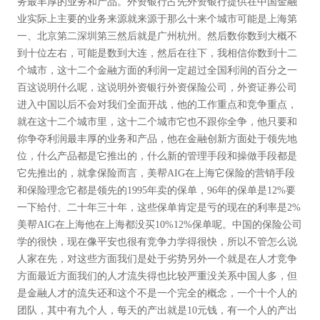
务最丰厚的业务和产品。外资银行占先外资银行提供在中国金融
业实际上主要的业务来源就来源于那么十来个城市可能是上海第
一、北京第二深圳第三然后就是广州杭州。然后数你数到大概不
到十位左右，可能是数到大连，然后在往下，我相信你数到十二
个城市，这十二个金融方面的利润一定超过全国利润的百分之一
百这说明什么呢，这说明外资银行外资保险公司，外资证券公司
进入中国以后不会对我们全面开战，他的工作重点和竞争重点，
就在这十二个城市里，这十二个城市它也不跟你全争，他只要和
你争夺利润最丰厚的业务和产品，他在金融创新方面处于领先地
位，什么产品都是它推出的，什么新的管理手段和操做手段都是
它先推出的，就拿保险而言，美帮AIG在上海它保险的营销手段
和保险理念它都是领先的1995年卖的保单，96年的保单是12%要
一下给付、二十年三十年，这些保单肯定是亏的现在的利率是2%
美帮AIG在上海他在上海都没买10%12%保单呢。中国的保险公司
学的很快，现在像平安也很有竞争力学得很快，所以不管怎么说
人家在先，对这些方面我们是处于劣势另外一个就是在人才竞争
方面最近方面我们的人才流失得也比较严重没关系中国人多，但
是金融人才的流失还和这个不是一个完全的概念，一个十个人的
团队，其中有九个人，每天的产出就是10元钱，有一个人的产出