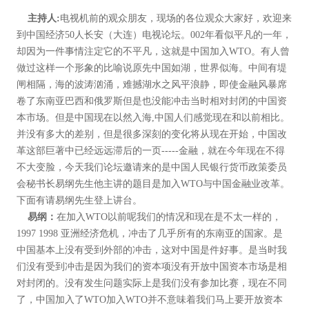
主持人:
电视机前的观众朋友，现场的各位观众大家好，欢迎来
到中国经济50人长安（大连）电视论坛。002年看似平凡的一年，
却因为一件事情注定它的不平凡，这就是中国加入WTO。有人曾
做过这样一个形象的比喻说原先中国如湖，世界似海。中间有堤
闸相隔，海的波涛汹涌，难撼湖水之风平浪静，即使金融风暴席
卷了东南亚巴西和俄罗斯但是也没能冲击当时相对封闭的中国资
本市场。但是中国现在以然入海,中国人们感觉现在和以前相比。
并没有多大的差别，但是很多深刻的变化将从现在开始，中国改
革这部巨著中已经远远滞后的一页-----金融，就在今年现在不得
不大变脸，今天我们论坛邀请来的是中国人民银行货币政策委员
会秘书长易纲先生他主讲的题目是加入WTO与中国金融业改革。
下面有请易纲先生登上讲台。
易纲：
在加入WTO以前呢我们的情况和现在是不太一样的，
1997 1998 亚洲经济危机，冲击了几乎所有的东南亚的国家。是
中国基本上没有受到外部的冲击，这对中国是件好事。是当时我
们没有受到冲击是因为我们的资本项没有开放中国资本市场是相
对封闭的。没有发生问题实际上是我们没有参加比赛，现在不同
了，中国加入了WTO加入WTO并不意味着我们马上要开放资本