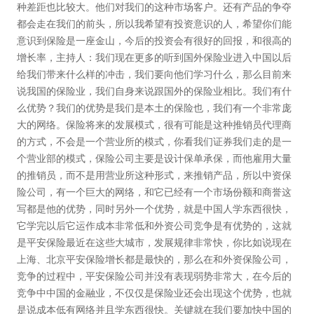
种差距也比较大。他们对我们的这种市场客户。还有产品的争夺
都会走在我们的前头，所以我希望有投资意识的人，希望你们能
意识到保险是一座金山，今后的投资会有很好的回报，和很高的
增长率，主持人：我们现在更多的听到国外保险业进入中国以后
给我们带来什么样的冲击，我们要向他们学习什么，那么目前来
说我国的保险业，我们自身来说跟国外的保险业相比。我们有什
么优势？我们的优势是我们是本土的保险也，我们有一个非常庞
大的网络。保险将来的发展模式，很有可能是这种推销员代理商
的方式，不会是一个营业所的模式，你看我们证券我们走的是一
个营业部的模式，保险公司主要是设计保单承保，而他雇用大量
的推销员，而不是用营业所这种形式，来推销产品，所以中资保
险公司，有一个巨大的网络，和它已经有一个市场份额和商誉这
写都是他的优势，同时另外一个优势，就是中国人学东西很快，
它学完以后它运作成本非常低和外资公司竞争是有优势的，这就
是平安保险最近在这些大城市，发展规律非常快，你比如说现在
上海、北京平安保险增长都是最快的，那么在和外资保险公司，
竞争的过程中，平安保险公司并没有表现弱势非常大，在今后的
竞争中中国的金融业，不仅仅是保险业还会出现这个优势，也就
是说成本低有网络并且学东西很快。关键就在我们要加快中国的