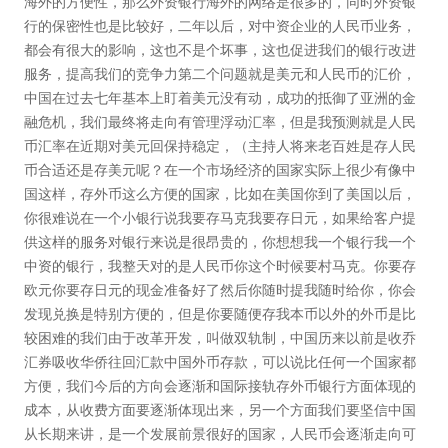
海外的方便性，那么外资银行海外的网络是很多的，同时外资银
行的保密性也是比较好，二年以后，对中资企业的人民币业务，
都会有很大的影响，这也不是个坏事，这也促进我们的银行改进
服务，提高我们的竞争力第二个问题就是美元和人民币的汇价，
中国在过去七年基本上盯着美元没有动，成功的抵御了亚洲的金
融危机，我们最终将走向有管理浮动汇率，但是我预测就是人民
币汇率在近期对美元回保持稳定，（主持人将来老百姓是存人民
币合适还是存美元呢？在一个市场经济的国家实际上很少有像中
国这样，存外币这么方便的国家，比如在美国你到了美国以后，
你很难说在一个小银行说我要存马克我要存日元，如果给客户提
供这样的服务对银行来说是很昂贵的，你想想我一个银行我一个
中资的银行，我整天对的是人民币你这个时候要村马克。你要存
欧元你要存日元的现金准备好了然后你随时提我随时给你，你会
发现兑换是特别方便的，但是你要随便存我本币以外的外币是比
较困难的我们由于改革开发，叫做双轨制，中国历来以前是收乔
汇券吸收华侨往回汇款中国外币存款，可以说比任何一个国家都
方便，我们今后的方向会逐渐和国际接轨存外币银行方面体现的
成本，从收费方面要逐渐体现出来，另一个方面我们要坚信中国
从长期来讲，是一个发展前景很好的国家，人民币会逐渐走向可