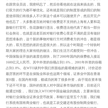
在跟营业员说，我密码忘了，然后你看他就在这搞来搞去的，我
们双方的行为都不够优化。还有就是我们的制度形成的我们的制
度使得我们有很多人不计算这个成本可以随便开户，然后开完户
他也忘了，大多数老百姓对银行收费是不支持的上海有人要和花
旗银行打官司，告花旗银行违法，收费违法他代表了相当一部分
社会舆论，也就是说老百姓对银行收费心里是不满的是没有做好
思想准备的，这个新的事物对银行方对消费者方的冲击，都是很
大的，双方思想的差距也是很大的，所以这个时期是一个转轨时
期大家的理念大家传统的做法，我们生活方式都受到一些冲击，
中国保险业开放的速度也很快，到了2000年国内的保费收入接近
1600亿元人民币。其中外资的份额占到1.6%.。2001年外资的份额
占到1.8%。在WTO谈判中我们所面临的最艰难的谈判，讨价还价
最厉害的环节是在保险业和农也这两个领域，证券业中国在香港
发H股，在国内有B股，都成功的筹了很多外资，由于现在资本项
下还不可开放，国外的投资人对中国证券市场的投资，目前还只
能通过B股，，我们加入WTO对中国金融业的挑战，主要体现在
对银行业保险业证券业货币政策，和银行监管五个方面，我们银
行系统有国有商业银行，也就是工农交建还有股份制商业银行。