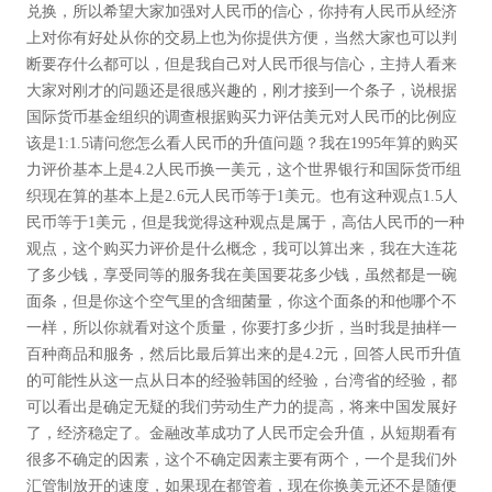
兑换，所以希望大家加强对人民币的信心，你持有人民币从经济
上对你有好处从你的交易上也为你提供方便，当然大家也可以判
断要存什么都可以，但是我自己对人民币很与信心，主持人看来
大家对刚才的问题还是很感兴趣的，刚才接到一个条子，说根据
国际货币基金组织的调查根据购买力评估美元对人民币的比例应
该是1:1.5请问您怎么看人民币的升值问题？我在1995年算的购买
力评价基本上是4.2人民币换一美元，这个世界银行和国际货币组
织现在算的基本上是2.6元人民币等于1美元。也有这种观点1.5人
民币等于1美元，但是我觉得这种观点是属于，高估人民币的一种
观点，这个购买力评价是什么概念，我可以算出来，我在大连花
了多少钱，享受同等的服务我在美国要花多少钱，虽然都是一碗
面条，但是你这个空气里的含细菌量，你这个面条的和他哪个不
一样，所以你就看对这个质量，你要打多少折，当时我是抽样一
百种商品和服务，然后比最后算出来的是4.2元，回答人民币升值
的可能性从这一点从日本的经验韩国的经验，台湾省的经验，都
可以看出是确定无疑的我们劳动生产力的提高，将来中国发展好
了，经济稳定了。金融改革成功了人民币定会升值，从短期看有
很多不确定的因素，这个不确定因素主要有两个，一个是我们外
汇管制放开的速度，如果现在都管着，现在你换美元还不是随便