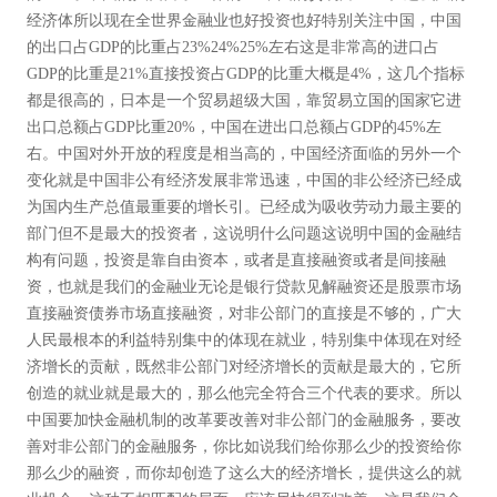
经济体所以现在全世界金融业也好投资也好特别关注中国，中国
的出口占GDP的比重占23%24%25%左右这是非常高的进口占
GDP的比重是21%直接投资占GDP的比重大概是4%，这几个指标
都是很高的，日本是一个贸易超级大国，靠贸易立国的国家它进
出口总额占GDP比重20%，中国在进出口总额占GDP的45%左
右。中国对外开放的程度是相当高的，中国经济面临的另外一个
变化就是中国非公有经济发展非常迅速，中国的非公经济已经成
为国内生产总值最重要的增长引。已经成为吸收劳动力最主要的
部门但不是最大的投资者，这说明什么问题这说明中国的金融结
构有问题，投资是靠自由资本，或者是直接融资或者是间接融
资，也就是我们的金融业无论是银行贷款见解融资还是股票市场
直接融资债券市场直接融资，对非公部门的直接是不够的，广大
人民最根本的利益特别集中的体现在就业，特别集中体现在对经
济增长的贡献，既然非公部门对经济增长的贡献是最大的，它所
创造的就业就是最大的，那么他完全符合三个代表的要求。所以
中国要加快金融机制的改革要改善对非公部门的金融服务，要改
善对非公部门的金融服务，你比如说我们给你那么少的投资给你
那么少的融资，而你却创造了这么大的经济增长，提供这么的就