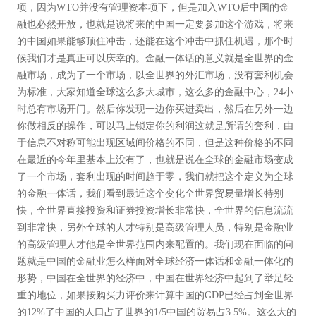
项，因为WTO并没有管理资本项下，但是加入WTO后中国的金
融也必然开放，也就是说将来的中国一定要参加这个游戏，将来
的中国如果能够顶住冲击，还能在这个冲击中抓住机遇，那个时
候我们才是真正可以庆幸的。金融一体话的意义就是全世界的金
融市场，成为了一个市场，以全世界的外汇市场，没有套利机会
为标准，大家知道全球这么多大城市，这么多的金融中心，24小
时总有市场开门。然后你发现一边你买进卖出，然后在另外一边
你做相反的操作，可以马上锁定你的利润这就是所谓的套利，由
于信息不对称可能出现区域间价格的不同，但是这种价格的不同
在最近的今年里基本上没有了，也就是说在全球的金融市场变成
了一个市场，套利出现的时间趋于零，我们就把这个定义为全球
的金融一体话，我们看到最近这个变化全世界贸易量增长特别
快，全世界直接投资和证券投资增长非常快，全世界的信息流流
到非常快，另外全球的人才特别是高级管理人员，特别是金融业
的高级管理人才他是全世界范围内来配置的。我们现在面临的问
题就是中国的金融业怎么样面对全球经济一体话和金融一体化的
形势，中国在全世界的经济中，中国在世界经济中起到了举足轻
重的地位，如果按购买力评价来计算中国的GDP已经占到全世界
的12%了中国的人口占了世界的1/5中国的贸易占3.5%。这么大的