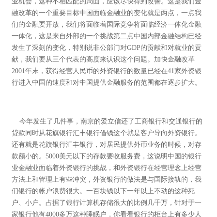
业机会，这种不相匹配的局面，应该尽快得到改善。这是我们金
融改革的一个重要目标中国面临金融业的变化就是两点，一点我
们的金融要开放，我们将面临着国际竞争将面临经济一体化金融
一体化，这是来自外部的一个挑战第二点中国内部金融结构已经
发生了深刻的变化，特别说非公部门对GDP的贡献和对就业的贡
献，我们要从三个代表的高度来认识这个问题。加快金融改革
2001年末，获得经营人民币的外资银行的数量已经在41家外资银
行进入中国的速度和对中国提供金融服务的范围都在逐步扩大。
今年发生了几件事，南京的爱立信还了工商银行和交通银行的
贷款同时从花旗银行汇丰银行借钱这个就是客户导向外资银行。
还有就是花旗银行汇丰银行，对居民提供外币业务的时候，对存
款额小的。5000美元以下的存款要收服务费，这说明中国的银行
业金融业面临着外资银行的挑战，和外资银行在经营理念上经营
方法上和管理上有些冲突，外资银行的做法是与国际接轨的，我
们银行的帐户浪费很大。一百块钱以下一年以上不动的这种死
户、小户。占据了银行计算机存储很大的比例几千万，针对于一
家银行他有4000多万这种睡眠户，你看看银行的柜台上有多少人