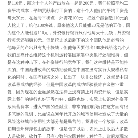
是110元，那这十个人的产出放在一起是200元，我们按照平均工
资平均成本，平均贡献率付工资的，这十个人他们的平均工资是
每天20元。在盈亏平衡点，外资花100元，把这个能创造110元的
人挖走了，给他100块钱，原来他这人只能赚20元是他的五倍，因
为这个人能创造110元，外资银行银行只付他每天十元钱，外资银
行每天还能赚10元。但是挖走以后剩下的这个团队他是必亏的，
他每天的产出只有九十块钱，但他每天要付出180块钱给这九个人
我们是靠什么维持这个机制运转靠国家靠中央银行还能维持，但
是在这种冲击下，在外资银行的竞争下，我们这种维持是不能持
久的。中国渐进改革的成功经验就是中国在没有实行大规模私有
化的同时，在国有经济之外，长出了一块非公经济，这就是中国
改革最成功的经验，但是中国改革的成功经验很难在金融业重
复，因为现在的金融虽然在法律上没有禁止对内资开放，但是实
际上我们的银行也好证券也好，保险也好，实际上知识对外资开
放民营资本，进入中国的金融业，非常的困难我们在这方面有很
多悲惨的教训，比如说在90年代开放的城市信用社造成了大量的
风险这些城市信用社大部分都是民营的，我讲过一个故事，改革
初期贵州梅潭包山的故事，但是包了以后，农民上山以后大多数
人是砍树、砍竹子，只有少数的农民种树，种竹子。政府发现农