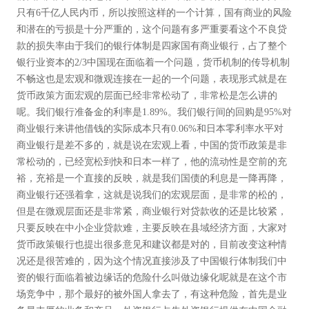
只有6千亿人民内币，所以按照这样的一个计算，国有商业的风险
和潜在的亏损是十分严重的，这个问题有多严重要看这个不良贷
款的损失率由于我们的银行体制是四家国有商业银行，占了整个
银行业资本的2/3中国现在面临着一个问题，货币机制的传导机制
不畅这也是宏观和微观连接在一起的一个问题，表现形式就是在
货币政策方面宏观的层面已经非常松动了，非常松是怎么讲的
呢。我们银行准备金的利率是1.89%。我们银行间的回购是95%对
商业银行来讲他借钱的实际成本只有0.06%和日本零利率水平对
商业银行是差不多的，就是说在宏观上看，中国的货币政策是非
常松动的，已经宽松到快和日本一样了，他的流动性是空前的充
裕，充裕是一个直接的反映，就是我们国债的利息是一降再降，
商业银行还强着拿，这就是说我们的宏观层面，是非常的松的，
但是在微观层面还是非常紧，商业银行对贷款收的还是比较紧，
只要反映在中小企业贷款难，主要反映在县域经济方面，大家对
货币政策银行也提出很多意见和建议都是对的，目前改变这种情
况还是很苦难的，因为这个情况直接涉及了中国银行体制我们中
资的银行面临着被边缘话的危险什么叫做边缘化呢就是在这个市
场竞争中，那个最好的被外国人拿去了，有这种危险，首先是业