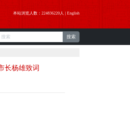
本站浏览人数：
224836220
人 |
English
搜索
市长杨雄致词