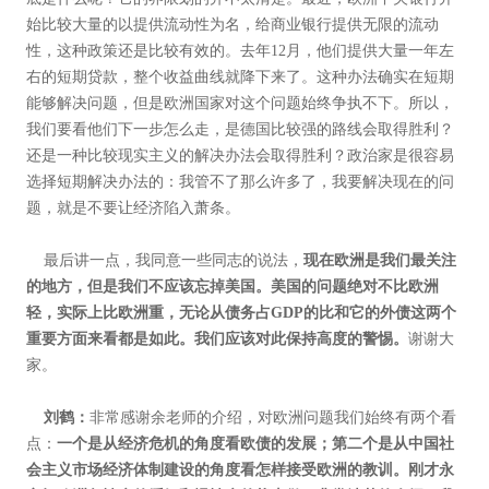
始比较大量的以提供流动性为名，给商业银行提供无限的流动
性，这种政策还是比较有效的。去年12月，他们提供大量一年左
右的短期贷款，整个收益曲线就降下来了。这种办法确实在短期
能够解决问题，但是欧洲国家对这个问题始终争执不下。所以，
我们要看他们下一步怎么走，是德国比较强的路线会取得胜利？
还是一种比较现实主义的解决办法会取得胜利？政治家是很容易
选择短期解决办法的：我管不了那么许多了，我要解决现在的问
题，就是不要让经济陷入萧条。
最后讲一点，我同意一些同志的说法，
现在欧洲是我们最关注
的地方，但是我们不应该忘掉美国。美国的问题绝对不比欧洲
轻，实际上比欧洲重，无论从债务占GDP的比和它的外债这两个
重要方面来看都是如此。我们应该对此保持高度的警惕。
谢谢大
家。
刘鹤：
非常感谢余老师的介绍，对欧洲问题我们始终有两个看
点：
一个是从经济危机的角度看欧债的发展；第二个是从中国社
会主义市场经济体制建设的角度看怎样接受欧洲的教训。刚才永