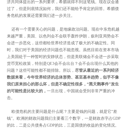
济共同体提出的一系列要求，希腊就得不到这笔钱。现在议会通
过了，但是到底情况如何，我们还不能给予肯定的回答。希腊债
务危机的发展还需要我们进一步关注。
还有一个需要关心的问题，是地缘政治问题。现在中东危机越
来越严重，美国、以色列会不会联手轰炸伊朗，叙利亚局势会不
会进一步恶化，这些都给世界经济造成了极大的不确定性。同
时，我们对于美国的经济问题也不能忽视。虽然目前在资本市场
上美国处于一种暂时的安静状态，但是美联储会不会进一步采取
货币宽松政策，特别是QE3会不会出台？会不会出现什么其他的
问题？这些可能性都不能排除。所以，
尽管从最近的一系列经济
数据来看，今年世界经济的总体形势、甚至基本趋势，似乎不像
我们原来担心的那么坏，但是不确定性很多，“黑天鹅事件”发生
的可能性是比较大的，
一旦出现，中国就会受到非常严重的冲
击。
欧债危机的主要问题是什么呢？主要是钱的问题，就是它“差
钱”。欧洲的财政问题我们主要看三个数字，一是财政赤字占GDP
的比，二是公共债务占GDP的比，三是国债的收益的变化情况。