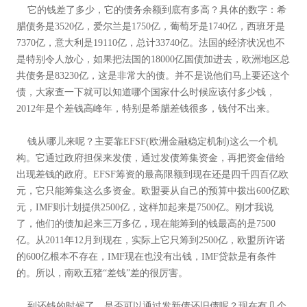
它的钱差了多少，它的债务余额到底有多高？具体的数字：希
腊债务是3520亿，爱尔兰是1750亿，葡萄牙是1740亿，西班牙是
7370亿，意大利是19110亿，总计33740亿。法国的经济状况也不
是特别令人放心，如果把法国的18000亿国债加进去，欧洲地区总
共债务是83230亿，这是非常大的债。并不是说他们马上要还这个
债，大家查一下就可以知道哪个国家什么时候应该付多少钱，
2012年是个差钱高峰年，特别是希腊差钱很多，钱付不出来。
钱从哪儿来呢？主要靠EFSF(欧洲金融稳定机制)这么一个机
构。它通过政府担保来发债，通过发债筹集资金，再把资金借给
出现差钱的政府。EFSF筹资的最高限额到现在还是四千四百亿欧
元，它只能筹集这么多资金。欧盟要从自己的预算中拨出600亿欧
元，IMF则计划提供2500亿，这样加起来是7500亿。刚才我说
了，他们的债加起来三万多亿，现在能筹到的钱最高的是7500
亿。从2011年12月到现在，实际上它只筹到2500亿，欧盟所许诺
的600亿根本不存在，IMF现在也没有出钱，IMF贷款是有条件
的。所以，南欧五猪“差钱”差的很厉害。
到还钱的时候了，是否可以通过发新债还旧债呢？现在有几个