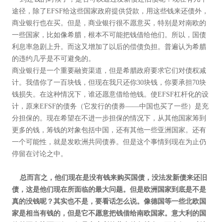
途径，除了EFSF给这些国家政府提供贷款，用这些钱来还债外，
商业银行也在买。但是，商业银行很不愿意买，特别是对南欧的
一些国家，比如像希腊，根本不可能把钱借给他们。所以，国债
利息率急剧上升。而这又增加了以后的偿债负担。普遍认为希腊
的违约几乎是不可避免的。
商业银行是一个重要融资渠道，但是希腊政府要求它们对债权减
计。我借你了一百块钱，但现在我只还你30块钱，你要承担70块
钱损失。在这种情况下，谁还愿意借给他钱。使EFSF杠杆化的设
计，原来EFSF的债务（它发行的债券——中国也买了一些）是充
分担保的。现在希望在不进一步担保的情况下，从其他国家筹到
更多的钱，筹钱的对象包括中国，还有其他一些亚洲国家。还有
一个可能性，就是发欧洲共同债券。但是这个事情到现在为止仍
停留在讨论之中。
总而言之，他们现在是没有钱来购买国债，没法发新债来还旧
债，这是他们现在所面临的最大问题。但是欧洲国家到底是不是
真的没钱呢？其实也不是，要看话怎么说。像德国等一些北欧国
家是相当有钱的，但是它不愿意把钱借给南欧国家。意大利的国