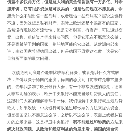
债差不多快两万亿，但是意大利的黄金储备就有一万多亿。对希
腊来讲，它有很多资源是可以卖的，但是他们现在不愿意卖。
希
腊为什么不能出售一些岛屿，或者租借一些岛屿呢？据说这也行
不通，因为这些是私有财产。实际上欧洲还是个很富有的国家，
虽然没有现钱没有流动性，但是它有财富、有资产，可以通过变
卖、出售、租借资产等来解决问题，但是它现在不愿意这么做，
还是寄希望于别的国家、别的地区能给它出钱。从欧洲内部来
讲，南欧国家希望德国出钱，但是德国不愿意这么做，这是它们
目前所面临的最大问题。
欧债危机到底是否能够比较顺利解决，或者是以什么方式解
决，关键取决于德国的态度，德国的态度到目前来讲是非常坚决
的。去年我参加了欧洲银行大会，有一个非常强烈的感觉，德国
人非常明确的表示，欧洲中央银行不能充当最后贷款人的责任，
这跟我们大家的理解非常不一样。我们理解中央银行就是最后贷
款人，如果没钱，中央银行可以通过印钞票的方法来提供资金。
但是德国坚决不愿意这么做，之所以不这么做，表面上或者从官
方的立场来讲，这是捍卫中央银行，
我不能通过印钞票的方法来
解决财政问题。从政治和经济利益的角度来看，德国的潜台词