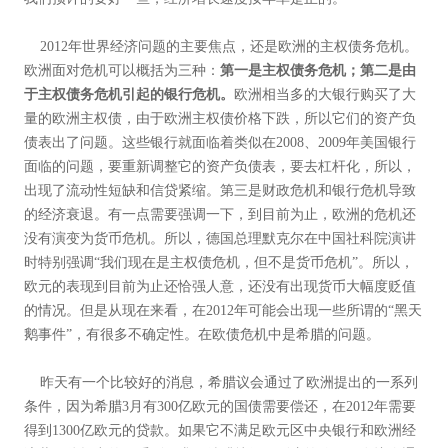
2012年世界经济问题的主要焦点，还是欧洲的主权债务危机。
欧洲面对危机可以概括为三种：
第一是主权债务危机；第二是由
于主权债务危机引起的银行危机。
欧洲相当多的大银行购买了大
量的欧洲主权债，由于欧洲主权债价格下跌，所以它们的资产负
债表出了问题。这些银行就面临着类似在2008、2009年美国银行
面临的问题，要重新调整它的资产负债表，要去杠杆化，所以，
出现了流动性短缺和信贷紧缩。第三是财政危机和银行危机导致
的经济衰退。有一点需要强调一下，到目前为止，欧洲的危机还
没有演变为货币危机。所以，德国总理默克尔在中国社科院演讲
时特别强调“我们现在是主权债危机，但不是货币危机”。所以，
欧元的表现到目前为止还恰强人意，还没有出现货币大幅度贬值
的情况。但是从现在来看，在2012年可能会出现一些所谓的“黑天
鹅事件”，有很多不确定性。在欧债危机中是希腊的问题。
昨天有一个比较好的消息，希腊议会通过了欧洲提出的一系列
条件，因为希腊3月有300亿欧元的国债需要偿还，在2012年需要
得到1300亿欧元的贷款。如果它不满足欧元区中央银行和欧洲经