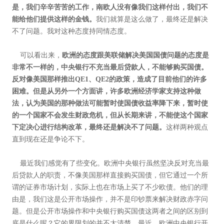
是，我们辛辛苦苦的工作，南欧人没有像我们这样付出，我们不
能给他们提供这样的金钱。
我们就算是这么做了，最终还是解决
不了问题。我对这种态度持同情态度。
可以看出来，
欧洲的态度跟美联储解决美国国债问题的态度是
非常不一样的，中央银行不充当最后贷款人，不能够购买国债。
反对像美国那样推出QE1、QE2的政策，造成了目前他们的许多
困难。但是从另外一个方面讲，许多欧洲经济学家支持这种做
法，认为美国的那种做法可能暂时使国债收益率降下来，暂时使
的一个国家不会发生财政危机，但从长期来讲，不能使这个国家
下定决心进行结构改革，最终还是解决不了问题。
这样两种观点
直到现在还是争论不下。
最近我们感觉有了些变化。欧洲中央银行虽然坚决反对充当最
后贷款人的职责，不像美国那样直接购买国债，但它通过一个所
谓的证券市场计划，实际上也在市场上买了不少欧债。他们的理
由是，我们这是公开市场操作，并不是印钞票来解决财政赤字问
题。但是公开市场操作和中央银行购买国债这两者之间的区别到
底是什么呢？它的界限划的并不太清楚。最近，欧洲中央银行开