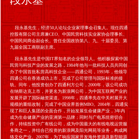
段永基先生，经济50人论坛企业家理事会召集人。现任四通
控股有限公司主席兼CEO、
中国民营科技实业家协会理事长、
中国民间商会副会长。曾任全国政协第八、九、十届委员、第
九届全国工商联副主席。
段永基先生是中国IT界知名的企业领导人。他积极探索中国
民营与科技产业的发展之路，1984年他与一批科技人员共同创
办了中国首批私营高科技企业——四通公司，1993年，他领导
四通公司在香港成功上市，完成了公司管理与国际标准的接
轨。同年，他投资创办了四通利方公司，2000年，该公司成功
在纳斯达克上市，并更名为新浪网公司，为中国互联网产业的
发展开辟了国际融资渠道。1998年，四通率先在中关村展开大
规模的重组改制，完成了中国业界首例MBO。2004年，四通实
现了和巨人集团的全面合作，开始发展生命健康产业，3年内
成为生命健康产业的亚洲第一品牌；同时与广电系统密切合
作，持续投资中广有线公司，成为中国最大的有线电视运营服
务商之一，并结合已投资的新浪网及阳光网苑等业务，构成网
络文化产业。2007年，为了响应国家开发海外资源及新型能源