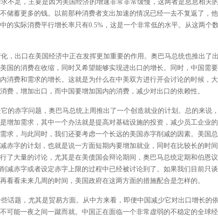
求不足，主要是因为美国经济的增速非常非常缓慢，这两者是息息相关的
不储蓄更多的钱。以前那种消费者支出加速的情况已经一去不复返了，他
经济中的实际消费平行增长率只有0.5%，这是一个非常低的水平。从这两
化，出口在美国经济中正在发挥更加重要的作用。奥巴马总统也推出了出
美国的消费在收缩，同时又希望能够实现进出口的增长。同时，中国需要
内消费和需求的增长。这就是为什么在中美双方进行开会讨论的时候，大
消费，增加出口，而中国要增加国内的消费，减少对出口的依赖性。
它的赤字问题，奥巴马总统上周推出了一个创造就业的计划。总的来说，
是增加需求，其中一个办法就是提高对基础设施的投资，减少员工企业的
需求，与此同时，我们还要考虑一个长远的美国赤字削减的因素。美国总
减赤字的计划，也就是说一方面短期内要增加就业，同时在比较长的时间
行了大量的讨论，尤其是在美债国会辩论期间，奥巴马总统定期和伯恩议
削减赤字或者设定赤字上限的过程中已经被讨论到了。如果我们目前只谈
再看看未来几周的时间，美国政府在这两方面的措施配合是怎样的。
些话题，尤其是贸易方面。从中方来看，即便中国减少它对出口增长的依
不可能一夜之间一蹴而就。中国正在面临一个非常虚弱的不稳定的全球经