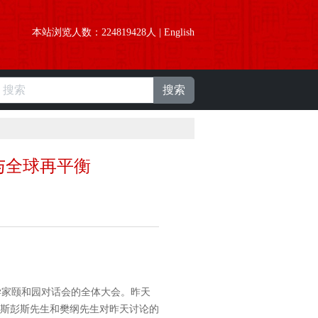
本站浏览人数：
224819428
人 |
English
搜索
与全球再平衡
家颐和园对话会的全体大会。昨天
斯彭斯先生和樊纲先生对昨天讨论的