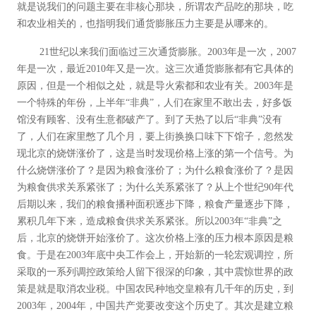
就是说我们的问题主要在非核心那块，所谓农产品吃的那块，吃
和农业相关的，也指明我们通货膨胀压力主要是从哪来的。
21世纪以来我们面临过三次通货膨胀。2003年是一次，2007
年是一次，最近2010年又是一次。这三次通货膨胀都有它具体的
原因，但是一个相似之处，就是导火索都和农业有关。2003年是
一个特殊的年份，上半年“非典”，人们在家里不敢出去，好多饭
馆没有顾客、没有生意都破产了。到了天热了以后“非典”没有
了，人们在家里憋了几个月，要上街换换口味下下馆子，忽然发
现北京的烧饼涨价了，这是当时发现价格上涨的第一个信号。为
什么烧饼涨价了？是因为粮食涨价了；为什么粮食涨价了？是因
为粮食供求关系紧张了；为什么关系紧张了？从上个世纪90年代
后期以来，我们的粮食播种面积逐步下降，粮食产量逐步下降，
累积几年下来，造成粮食供求关系紧张。所以2003年“非典”之
后，北京的烧饼开始涨价了。这次价格上涨的压力根本原因是粮
食。于是在2003年底中央工作会上，开始新的一轮宏观调控，所
采取的一系列调控政策给人留下很深的印象，其中震惊世界的政
策是就是取消农业税。中国农民种地交皇粮有几千年的历史，到
2003年，2004年，中国共产党要改变这个历史了。其次是建立粮