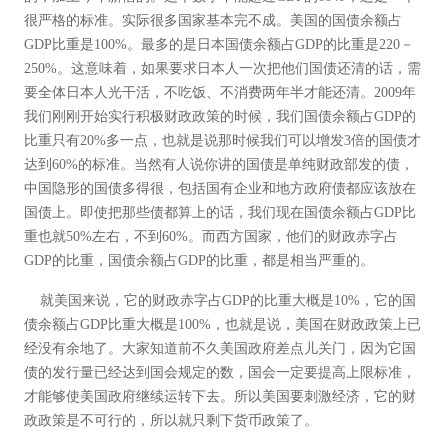
很严格的标准。实际很多国家基本完不成。美国的国债余额占
GDP比重是100%。最多的是日本国债余额占GDP的比重是220－
250%。这意味着，如果要求日本人一次把他们国债还清的话，需
要全体日本人光干活，不吃饭、不消费两年半才能还清。2009年
我们刚刚开始实行积极财政政策的时候，我们国债余额占GDP的
比重只有20%多一点，也就是说那时候我们可以增发3倍的国债才
达到60%的标准。当然有人说你讲的国债是单纯财政部发的债，
中国隐形的国债多得很，包括国有企业和地方政府债都应该放在
国债上。即使把那些债都算上的话，我们现在国债余额占GDP比
重也就50%左右，不到60%。而西方国家，他们的财政赤字占
GDP的比重，国债余额占GDP的比重，都是相当严重的。
就美国来说，它的财政赤字占GDP的比重大概是10%，它的国
债余额占GDP比重大概是100%，也就是说，美国在财政政策上已
经没有余地了。大家知道前不久美国政府差点儿关门，因为它国
债的发行量已经达到国会规定的数，国会一定要提高上限标准，
才能够使美国政府继续运转下去。所以美国要刺激经济，它的财
政政策是不可行的，所以就只剩下货币政策了。