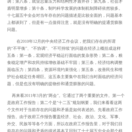
调；第八条，就业总量压力和结构性矛盾并存；第九条，社会矛
盾明显增多；第十条，制约科学发展的体制机制障碍依然较多。
十七届五中全会对当年存在的问题描述是比较全面的，问题基本
上都谈到了，但是有一点值得注意，就是没有明确的提通货膨胀
问题。
在2010年12月的中央经济工作会议，把我们存在的所谓
的“不平衡”、“不协调”、“不可持续”的问题在经济上概括成这样
五条：第一条，宏观经济平稳运行面临的复杂形势；第二条，粮
食稳定增产和农民持续增收基础不牢固；第三条，经济结构调整
面临压力；第四条，资源环境约束强化；第五条，改善民生和维
护社会稳定任务艰巨。这五条主要集中在我们当时面临的经济问
题，但是也没有明确的提物价和通货膨胀的问题。
再来看2011年3月的“两会”。它通过了两个重要的文件。第一个
是政府工作报告；第二个是“十二五”规划纲要，我们来看看这两
个文件对于当前存在的问题和矛盾是如何表述的。先看政府工作
报告。由于政府工作报告覆盖经济、社会、政治、文化、军事、
外交、民族等等各个方面，所以在政府工作报告里，对于我们目
前存在的问题和矛盾的描述基本又回到了十七届五中全会那个样