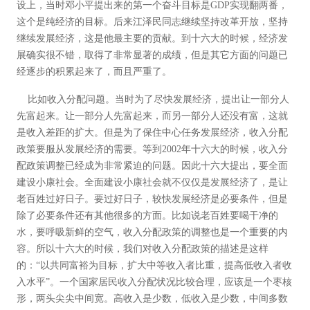
设上，当时邓小平提出来的第一个奋斗目标是GDP实现翻两番，
这个是纯经济的目标。后来江泽民同志继续坚持改革开放，坚持
继续发展经济，这是他最主要的贡献。到十六大的时候，经济发
展确实很不错，取得了非常显著的成绩，但是其它方面的问题已
经逐步的积累起来了，而且严重了。
比如收入分配问题。当时为了尽快发展经济，提出让一部分人
先富起来。让一部分人先富起来，而另一部分人还没有富，这就
是收入差距的扩大。但是为了保住中心任务发展经济，收入分配
政策要服从发展经济的需要。等到2002年十六大的时候，收入分
配政策调整已经成为非常紧迫的问题。因此十六大提出，要全面
建设小康社会。全面建设小康社会就不仅仅是发展经济了，是让
老百姓过好日子。要过好日子，较快发展经济是必要条件，但是
除了必要条件还有其他很多的方面。比如说老百姓要喝干净的
水，要呼吸新鲜的空气，收入分配政策的调整也是一个重要的内
容。所以十六大的时候，我们对收入分配政策的描述是这样
的：“以共同富裕为目标，扩大中等收入者比重，提高低收入者收
入水平”。一个国家居民收入分配状况比较合理，应该是一个枣核
形，两头尖尖中间宽。高收入是少数，低收入是少数，中间多数