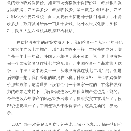
食的最低收购保护价。如果市场价格低于保护价格，政府粮库就
启动收购，农民卖多少，政府收多少。第三就是种粮直补。农民
种粮不仅不要农业税，而且只要春天你把种子播到地里了，不管
收多少，政府就补给你一亩几十块钱。此外农民买化肥，买粮
种、购买大型农业机具政府都给补贴。
在这样强有力的政策支持之下，我们粮食生产从2004年开始
到2010年连续七年增产。增产和丰收不一样，丰收是收成好，增
产是一年比一年多。外国人不相信，说不可能，说世界上没有任
何一个国家能做到连续七年粮食增产。中国粮食生产基本靠天吃
饭，五年里面两丰两欠一平，从来没有说连续七年增产的。但是
后来想一想，我们采取的取消农业税，种粮直补，最低收购保护
价那些政策，这是世界上没有任何一个国家干过的，在这样强有
力的政策之支持下，我们出现连续七年粮食增产这也是可能的。
今年连续八年增产的风已经放出来了，夏粮实实在在增产了，秋
粮说也要增产了，中国连续八年粮食增产，这真是新的世界纪
录。
2007年那一次是猪蓝耳病，还有老母猪不下崽儿，搞得猪肉价