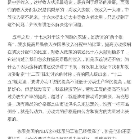
是中等收入，这样收入状况最稳定，最有利于经济的发展。而我
们的收入分配状况是鸭梨形的，高收入少数，低收入一大堆，中
等收入挺不起来。十六大提出扩大中等收入者比重，只是提到了
这个问题，并没有讲怎么解决这个问题。
五年之后，十七大对于这个问题的表述，是所谓的“两个提
高”，逐步提高居民收入在国民收入分配中的比重，提高劳动报酬
在初次分配中的比重，对收入政策的表述比十六大就明确多了，
它讲清楚了我们怎么样提高居民的收入，但是应该说还不够。为
什么？因为这样的描述仅仅讲了下限，有没有上限呢？我参加发
改委制定“十二五”规划讨论的时候，有的同志提出来，“十二
五”规划里，要讲劳动工资的提高不能低于劳动生产率的提高，这
是好心。但是我发言了，我说经济学讲，劳动工资的提高不能超
过劳改生产率的提高，超过了，就是成本推动通货膨胀。马克思
讲，所有商品的价格都是由市场供求关系决定的，惟有一样商品
例外，就是劳动力。劳动力的价格是由劳方和资方的力量对比决
定的。
你看美国的NBA这些球员的工资已经很高了，但是他们还要
求提高。为什么要提高呢？这就看力量对比，看谁更有力。