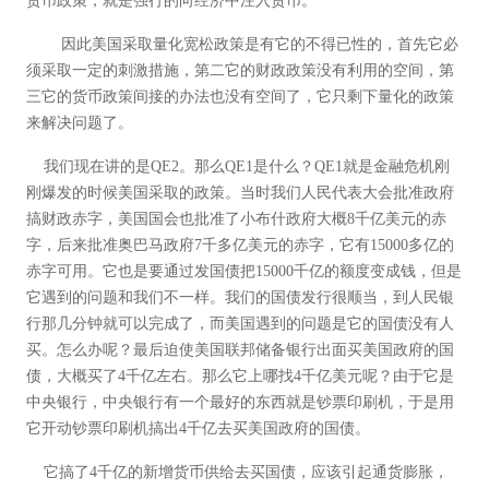
货币政策，就是强行的向经济中注入货币。
因此美国采取量化宽松政策是有它的不得已性的，首先它必
须采取一定的刺激措施，第二它的财政政策没有利用的空间，第
三它的货币政策间接的办法也没有空间了，它只剩下量化的政策
来解决问题了。
我们现在讲的是QE2。那么QE1是什么？QE1就是金融危机刚
刚爆发的时候美国采取的政策。当时我们人民代表大会批准政府
搞财政赤字，美国国会也批准了小布什政府大概8千亿美元的赤
字，后来批准奥巴马政府7千多亿美元的赤字，它有15000多亿的
赤字可用。它也是要通过发国债把15000千亿的额度变成钱，但是
它遇到的问题和我们不一样。我们的国债发行很顺当，到人民银
行那几分钟就可以完成了，而美国遇到的问题是它的国债没有人
买。怎么办呢？最后迫使美国联邦储备银行出面买美国政府的国
债，大概买了4千亿左右。那么它上哪找4千亿美元呢？由于它是
中央银行，中央银行有一个最好的东西就是钞票印刷机，于是用
它开动钞票印刷机搞出4千亿去买美国政府的国债。
它搞了4千亿的新增货币供给去买国债，应该引起通货膨胀，