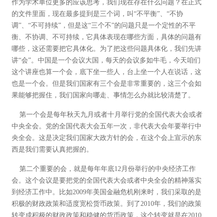
作为学术单位更多的应该思考，我们现在存在什么问题？在正式
的文件里面，现在最多提到是三个词，叫“不平衡”、“不协
调”、“不可持续”，但是这“三个不”的问题只是一个定性的不平
衡、不协调、不可持续，它具体表现在哪些方面，具体的问题有
哪些，这还需要把它具体化。为了把这些问题具体化，我们先讲
讲“会”。中国是一个会议大国，每天的会议多如牛毛，今天咱们
这个讲座也算一个会，底下坐一些人，台上坐一个人在说话，这
也是一个会。但是我们国家有三个会是非常重要的，这三个会如
果能够把握住，我们国家向哪走、事情怎么办就比较清楚了。
第一个会是每年秋天九月或者十月举行党的全国代表大会或者
中央全会。党的全国代表大会五年一次，非代表大会年要举行中
央全会。这是决定我们国家大政方针的会，在这个会上宣示的东
西是我们需要认真把握的。
第二个重要的会，就是每年年底12月份举行的中央经济工作
会。这个会议是要把党的全国代表大会或者中央全会的精神落实
到经济工作中。比如2009年美国金融危机刚来时，我们采取的是
积极的财政政策和适度宽松货币政策。到了2010年，我们的政策
转变成积极的财政政策和稳健的货币政策，这个转变就是在2010