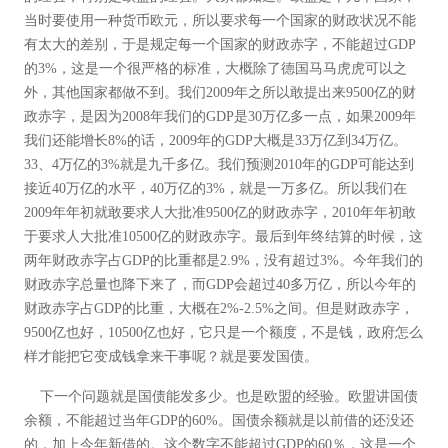
当时要使用一种货币欧元，所以要求每一个国家的财政状况不能
有太大的差别，于是规定每一个国家的财政赤字，不能超过GDP
的3%，这是一个很严格的标准，大概除了德国马马虎虎可以之
外，其他国家都做不到。我们2009年之所以敢提出来9500亿的财
政赤字，是因为2008年我们的GDP是30万亿多一点，如果2009年
我们还能增长8%的话，2009年的GDP大概是33万亿到34万亿。
33、4万亿的3%就是九千多亿。我们预测2010年的GDP可能达到
接近40万亿的水平，40万亿的3%，就是一万多亿。所以我们在
2009年年初就敢要求人大批准9500亿的财政赤字，2010年年初敢
于要求人大批准10500亿的财政赤字。最后到年终结算的时候，这
两年财政赤字占GDP的比重都是2.9%，没有超过3%。今年我们的
财政赤字总量也降下来了，而GDP会超过40多万亿，所以今年的
财政赤字占GDP的比重，大概在2%-2.5%之间。但是财政赤字，
9500亿也好，10500亿也好，它只是一个额度，不是钱，政府怎么
样才能把它变成钱拿来干事呢？就是要发国债。
下一个问题就是国债能发多少。也是欧盟的经验。欧盟讲国债
余额，不能超过当年GDP的60%。国债余额就是以前借的还没还
的，加上今年新借的。这个数字不能超过GDP的60％，这是一个