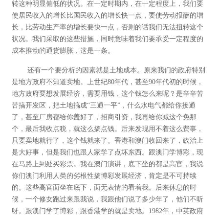
转这种明显偏低的状况。在一定时期内，在一定程度上，我们要
使居民收入的增长比国民收入的增长快一点，要使劳动报酬的增
长，比劳动生产率的增长要快一点，否则的话我们无法扭转这个
状况。我们采取的这些措施，同时意味着我们要承受一定程度的
成本推动的通货膨胀，这是一条。
还有一个要分析的因素就是土地成本。原来我们的政府特别
是地方政府不知道卖地。上世纪80年代，甚至90年代初的时候，
地方政府要想发展经济，需要用钱，这个钱怎么来呢？是辛辛苦
苦搞开发区，把土地搞成“三通一平”，什么水电气都给你接通
了，甚至厂房都给你盖好了，招商引资，我再给你减这个免那
个，最后我收点税，就这么搞点钱。后来发现用不着这么费事，
只要卖地就行了，这个钱就来了。香港和澳门收回来了，政治上
是大好事，但是我们也跟人家学了点坏东西。跟澳门学博彩，现
在马路上到处买彩票。我在澳门演讲，底下坐的都是高官，我说
你们澳门利用人类的劣根性搞博彩发展经济，肯定是不可持续
的。这些高官面坐在底下，面无表情的看着我。后来休息的时
候，一个修女跑过来跟我说，我跟他们说了多少年了，他们不听
呀。跟澳门学了博彩，跟香港学的就是卖地。1982年，中英政府