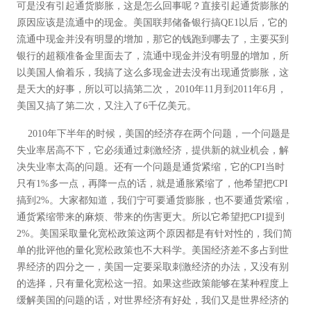
可是没有引起通货膨胀，这是怎么回事呢？直接引起通货膨胀的
原因应该是流通中的现金。美国联邦储备银行搞QE1以后，它的
流通中现金并没有明显的增加，那它的钱跑到哪去了，主要买到
银行的超额准备金里面去了，流通中现金并没有明显的增加，所
以美国人偷着乐，我搞了这么多现金进去没有出现通货膨胀，这
是天大的好事，所以可以搞第二次， 2010年11月到2011年6月，
美国又搞了第二次，又注入了6千亿美元。
2010年下半年的时候，美国的经济存在两个问题，一个问题是
失业率居高不下，它必须通过刺激经济，提供新的就业机会，解
决失业率太高的问题。还有一个问题是通货紧缩，它的CPI当时
只有1%多一点，再降一点的话，就是通胀紧缩了，他希望把CPI
搞到2%。大家都知道，我们宁可要通货膨胀，也不要通货紧缩，
通货紧缩带来的麻烦、带来的伤害更大。所以它希望把CPI提到
2%。美国采取量化宽松政策这两个原因都是有针对性的，我们简
单的批评他的量化宽松政策也不大科学。美国经济差不多占到世
界经济的四分之一，美国一定要采取刺激经济的办法，又没有别
的选择，只有量化宽松这一招。如果这些政策能够在某种程度上
缓解美国的问题的话，对世界经济有好处，我们又是世界经济的