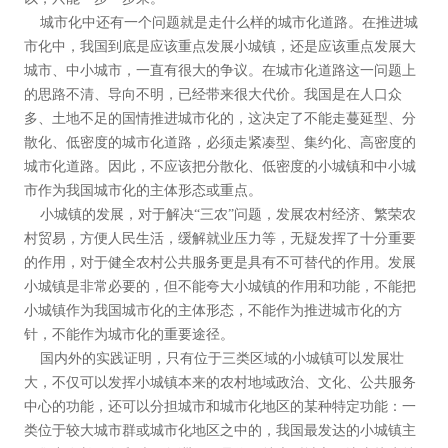
城市化中还有一个问题就是走什么样的城市化道路。在推进城
市化中，我国到底是应该重点发展小城镇，还是应该重点发展大
城市、中小城市，一直有很大的争议。在城市化道路这一问题上
的思路不清、导向不明，已经带来很大代价。我国是在人口众
多、土地不足的国情推进城市化的，这决定了不能走蔓延型、
分
散化、低密度
的城市化道路，必须走紧凑型、集约化、高密度的
城市化道路。因此，不应该把分散化、低密度的小城镇和中小城
市作为我国城市化的主体形态或重点。
小城镇的发展，对于解决“三农”问题，发展农村经济、繁荣农
村贸易，方便人民生活，缓解就业压力等，无疑发挥了十分重要
的作用，对于健全农村公共服务更是具有不可替代的作用。发展
小城镇是非常必要的，但不能夸大小城镇的作用和功能，不能把
小城镇作为我国城市化的主体形态，不能作为推进城市化的方
针，不能作为城市化的重要途径。
国内外的实践证明，只有位于三类区域的小城镇可以发展壮
大，不仅可以发挥小城镇本来的农村地域政治、文化、公共服务
中心的功能，还可以分担城市和城市化地区的某种特定功能：一
类位于较大城市群或城市化地区之中的，我国最发达的小城镇主