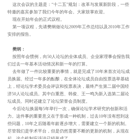
这次会议的主题是：“十二五”规划：改革与发展新阶段，一些
特邀的嘉宾参加了我们今年的年会。大家鼓掌欢迎。
现在开始年会的正式议程。
第一项议程，先请樊纲做论坛2009年工作总结以及2010年工作
安排的报告。
樊纲：
按照年会惯例，向50人论坛的全体成员、企业家理事会报告我
们过去一年基本活动情况和新一年的打算。
去年做了一件比较重要的事情，就是完成了10年来首次论坛成
员换届。经过一年多的酝酿，在全体论坛成员自由投票选举基础
上，经论坛学术委员会评议和投票表决，最终产生第二届中国经
济50人论坛成员。其中白重恩、韩俊、王一鸣为新入选第二届论
坛成员。同时还建立了论坛荣誉会员制度。
今后论坛换届每5年举行一次，确保论坛学术研究的创新和活
力。这件事的重要意义在于形成一种机制，过去10年没有想到这
些问题，10年之后随着年龄逐步增大，需要建立一个新的机制。
尽管我们是学术平台，但是仍然需要不断的更新的机制，从现在
起，这个机制应该说已经形成了。