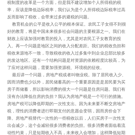
税制度的改革是一个方面，但是我不建议增加个人所得税的税
率，应该是降低边际税率，我们认为是个人所得税边际税率过高
反而影响了税收，会带来过多的避税的问题。
教育机会的公平是收入公平的根本保证。农民工子女得不到很
好的教育，将是中国未来很多社会问题的主要根源之一。我们在
财政上应该加强对教育的投入，尤其是对农民工子女教育的投
入。再一个问题是地区之间的收入分配差距。我们的税收负担和
税收来源地不一致，导致税收的收入过多集中到企业总部比较多
的发达地区。还有一个结构问题是对资源的依赖程度比较高，为
了应对这样问题，需要加强资源税、环境税的征收。
最后讲一个问题，房地产税或者叫物业税。除了居民收入少、
因而消费也少以外，居民储蓄高的一个重要原因是是居民要为买
房子而储蓄，所以影响消费的很大一个问题是住房问题。我们有
没有办法降低住房的负担？我认为房地产税是一个可行的措施。
房地产税可以降低即期的一次性支出。因为未来要不断交房地产
税，理性的消费者进行即期支付的意愿会变弱，因而房价会下
降。房地产税替代一次性的一些税收以后，人们买房子一次性支
出会减少，这个会减轻很多消费者的负担。很多消费者面临着流
动性约束，只是短期收入不高，未来收入会增加，这样降低短期