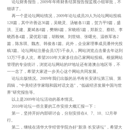
论坛财务报告，2009年年终财务结算报告报监视小组审批，不
细讲了。
再一个是论坛网站情况，2009年论坛成员20人为论坛网站投稿
128篇，其中许善达36篇，吴晓灵、汤敏各11篇，贺力平9篇，盛
洪、王建、夏斌各8篇，樊纲6篇，宋晓梧5篇，郑新立、蔡昉、李
晓西各4篇，梁优彩3篇，胡鞍钢、刘世锦、张曙光、温铁军各2
篇，陈东琪、魏杰、韩俊各1篇。此外，企业家理事成员潘仲光投
稿3篇。论坛网站注册会员3万5千余人，网站浏览点击量去年达到
53万7千多人次。希望2010年大家多往自己家网站投稿。根据网站
管理的专业统计，浏览论坛网站的IP地址还有港澳台地区等，不
一一念了，希望大家进一步关心这个网站共同发展。
论坛出版情况。2009年我们出版的丛书有长安讲坛第三辑、第
四辑，“中美经济学家颐和园对话文选”，“低碳经济发展中国与世
界”研究报告等。
以上是2009年论坛活动的基本情况。
2010年论坛一些主要的工作安排大概汇报一下：
第一，坚持开好内部研讨会，分别安排在4、7、10、12月举
行。
第二，继续在清华大学经管学院办好“新浪·长安讲坛”，希望大