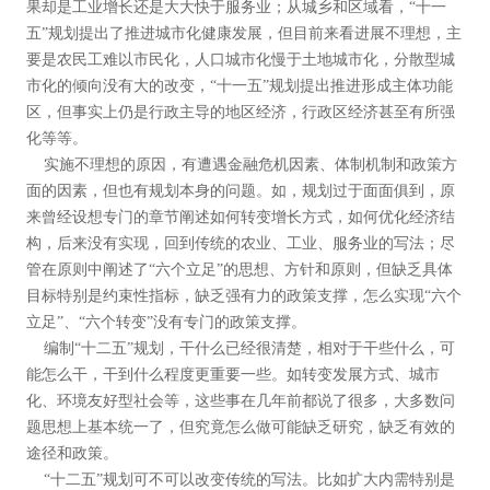
果却是工业增长还是大大快于服务业；从城乡和区域看，“十一
五”规划提出了推进城市化健康发展，但目前来看进展不理想，主
要是农民工难以市民化，人口城市化慢于土地城市化，分散型城
市化的倾向没有大的改变，“十一五”规划提出推进形成主体功能
区，但事实上仍是行政主导的地区经济，行政区经济甚至有所强
化等等。
实施不理想的原因，有遭遇金融危机因素、体制机制和政策方
面的因素，但也有规划本身的问题。如，规划过于面面俱到，原
来曾经设想专门的章节阐述如何转变增长方式，如何优化经济结
构，后来没有实现，回到传统的农业、工业、服务业的写法；尽
管在原则中阐述了“六个立足”的思想、方针和原则，但缺乏具体
目标特别是约束性指标，缺乏强有力的政策支撑，怎么实现
“六个
立足”、“六个转变”
没有专门的政策支撑。
编制“十二五”规划，干什么已经很清楚，相对于干些什么，可
能怎么干，干到什么程度更重要一些。如转变发展方式、城市
化、环境友好型社会等，这些事在几年前都说了很多，大多数问
题思想上基本统一了，但究竟怎么做可能缺乏研究，缺乏有效的
途径和政策。
“十二五”规划可不可以改变传统的写法。比如扩大内需特别是