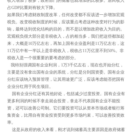
收入增加了较多，政府部门的储蓄也就增加的比较多。居民收入
占GDP比重则有较大下降。
如果我们考虑财政制度改革，任何改变都不应该进一步增加宏观
税负。改变税收制度的时候，应该重点考虑这种改变对行为的影
响，最终达到优化结构的目的，而不是以增加政府收入为目的。
宏观税负很大部分是非税收入，占的相当多，我们把这些都加起
来，大概是10万亿左右，再加上国有企业盈利是11万亿左右，这
11万亿中有一半以上是非税收入，税收占11万亿里不到50%。非
税收入是一个很重要的要考虑的部分。
我特别强调国有企业利润，1万3千亿左右，现在也开始分红，
主要是没有拿出国有企业的系统，分红是分到国资委。国有企业
分红应该纳入预算管理，让其用途更广泛，应该考虑能否把国有
企业分红用于民生项目。
国有企业分红还有其他好处，包括减少过度投资。国有企业有
更多利润的时候不拿走就会投资，拿走不代表国有企业不能投
资，还可以改善公司制。它们要投资可以从资本市场或者银行筹
集资金，比用自有资金投资受到更多市场约束，可以改善投资效
率。
这是从政府的收入来看，刚才说到储蓄高主要原因是政府储蓄