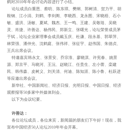
鹤对2010年年会讨论内容进行了小结。
论坛成员白重恩、蔡昉、陈东琪、樊纲、郭树清、贺力平、胡
鞍钢、江小涓、刘鹤、李剑阁、李晓西、龙永图、宋晓梧、石小
敏、盛洪、汤敏、夏斌、魏杰、王一鸣、王建、吴敬琏、吴晓
灵、肖捷、许善达、杨伟民、郑新立、张曙光，论坛荣誉成员茅
于轼，论坛企业家理事会成员戴玉庆、杜谦、段永基、郭翠萍、
林荣强、潘仲光、沈鹤庭、张伟祥、张征宇、赵伟国、朱德贞、
王兵出席会议。
特邀嘉宾韩永文、张景安、乔宗淮、廖晓淇、许宪春、姚景
源、郑京平、马晓河、王沅、赵晓江、任贵生、左小蕾、栾建
民、韩伟森、皮树义、刘关清、何迪、陈知涯、陈小鲁、杜跃进
等应邀出席会议。
新华社、中国新闻社、经济日报、光明日报、中国日报、经济
观察报等50多家中外媒体到会。
以下为会议纪要。
许善达：
各位论坛成员，各位来宾，新闻届的朋友们下午好！现在，我
宣布中国经济50人论坛2010年年会开幕。