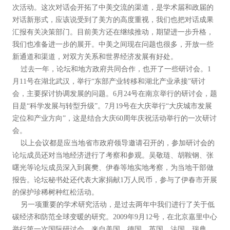
次活动。这次对话会开拓了中美交流的渠道，是学术届和政届的
对话新形式，应该说受到了美方的高度重视，我们也把对话成果
汇报有关决策部门。目前美方还在继续推动，期望进一步升格，
我们也准备进一步的展开。中美之间现在问题也很多，开放一些
新通道和渠道，对双方关系和世界经济发展有好处。
过去一年，论坛和地方政府共同合作，也开了一些研讨会。1
月11号在湖北武汉，举行“东部产业转移和湖北产业承接”研讨
会，主要探讨协调发展的问题。6月24号在南京举行的研讨会，题
目是“科学发展与转型升级”。7月19号在大庆举行“大庆城市发展
定位和产业方向”，这是结合大庆60周年庆祝活动举行的一次研讨
会。
以上会议都是应当地省市政府领导邀请召开的，参加研讨会的
论坛成员还对当地经济进行了考察和参观。吴敬琏、胡鞍钢、张
曙光等论坛成员深入到襄樊、伊春等地实地考察，为当地干部做
报告。论坛秘书处还代表大家捐献1万人民币，参与了伊春市开展
的保护珍稀树种红松活动。
另一项重要的学术研究活动，是过去两年中我们进行了关于低
碳经济和防范全球变暖的研究。2009年9月12号，在北京嘉里中心
举行第一次国际研讨会，来自美国、德国、英国、法国、瑞典、