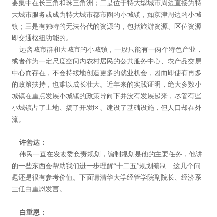
要集中在长三角和珠三角洲；二是位于特大型城市周边直接为特
大城市服务或成为特大城市都市圈的小城镇，如京津周边的小城
镇；三是有独特的无法替代的资源的，包括旅游资源、区位资源
即交通枢纽功能的。
远离城市群和大城市的小城镇，一般只能有一两个特色产业，
或者作为一定尺度空间内农村居民的公共服务中心、农产品交易
中心而存在，不会持续地创造更多的就业机会，因而即使有再多
的政策扶持，也难以成长壮大。近年来的实践证明，绝大多数小
城镇在重点发展小城镇的政策导向下并没有发展起来，尽管有些
小城镇占了土地、搞了开发区、建设了基础设施，但人口却在外
流。
许善达：
伟民一直在发改委负责规划，编制规划是他的主要任务，他讲
的一些东西会帮助我们进一步理解“十二五”规划编制，这几个问
题还是很有参考价值。下面请清华大学经管学院副院长、经济系
主任白重恩发言。
白重恩：