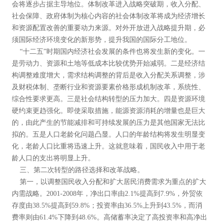
会将逐步占据主导地位。体制改革进入战略突破期，收入分配、
社会保障、政府体制为核心内容的社会体制改革将成为经济增长
和资源配置改善的重要动力来源。对外开放进入战略提升期，必
须国际经济环境变化的新形势，提升我国的国际分工地位。
“十二五”时期国内经济社会发展的条件也将发生新的变化。一
是劳动力、资源和土地等低成本比较优势开始减弱。二是经济结
构调整难度增大，需求结构调整的背后是收入分配关系调整，涉
及财税体制、垄断行业和资源要素价格形成机制改革，系统性、
综合性要求更高。三是社会结构转型的压力加大。四是资源环境
硬约束更趋强化。即使采取措施，能源资源消耗的增量也是巨大
的，由此产生的节能减排和可持续发展的压力是其他国家无法比
拟的。五是人口老龄化问题凸显。人口的年龄结构将发生明显变
化，老龄人口比重将迅速上升。这就意味着，国民收入中用于老
龄人口的支出将明显上升。
三、第二次转型的路径选择和改革战略。
第一，以调整国民收入分配和扩大居民消费需求为重点的扩大
内需战略。2001-2008年，净出口率由2.1%提高到7.9%，外贸依
存度由38.5%提高到59.8%；投资率由36.5%上升到43.5%，而消
费率则由61.4%下降到48.6%。高储蓄率决定了高投资率和高净出