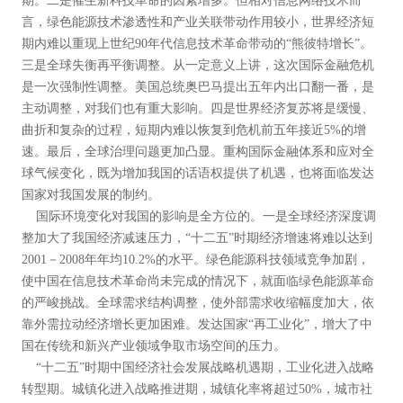
期。二是催生新科技革命的因素增多。但相对信息网络技术而
言，绿色能源技术渗透性和产业关联带动作用较小，世界经济短
期内难以重现上世纪90年代信息技术革命带动的“熊彼特增长”。
三是全球失衡再平衡调整。从一定意义上讲，这次国际金融危机
是一次强制性调整。美国总统奥巴马提出五年内出口翻一番，是
主动调整，对我们也有重大影响。四是世界经济复苏将是缓慢、
曲折和复杂的过程，短期内难以恢复到危机前五年接近5%的增
速。最后，全球治理问题更加凸显。重构国际金融体系和应对全
球气候变化，既为增加我国的话语权提供了机遇，也将面临发达
国家对我国发展的制约。
国际环境变化对我国的影响是全方位的。一是全球经济深度调
整加大了我国经济减速压力，“十二五”时期经济增速将难以达到
2001－2008年年均10.2%的水平。绿色能源科技领域竞争加剧，
使中国在信息技术革命尚未完成的情况下，就面临绿色能源革命
的严峻挑战。全球需求结构调整，使外部需求收缩幅度加大，依
靠外需拉动经济增长更加困难。发达国家“再工业化”，增大了中
国在传统和新兴产业领域争取市场空间的压力。
“十二五”时期中国经济社会发展战略机遇期，工业化进入战略
转型期。城镇化进入战略推进期，城镇化率将超过50%，城市社