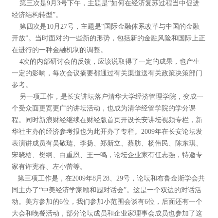
第三次是9月3号下午，主题是“如何在经济复苏过程当中促进
经济结构转型”。
第四次是10月27号，主题是“国际金融体系改革与中国的金融
开放”。当时面对的一些新的形势，包括新的金融风险和国际上正
在进行的一种金融机制的调整。
4次的内部研讨会的反馈，应该说取得了一定的成果，也产生
一定的影响，每次会议摘要都通过有关渠道送有关政策决策部门
参考。
另一项工作，是长安讲坛落户清华大学经济管理学院，变成一
个受众面更宽更广的讲坛活动，也成为清华经管学院的学分课
程。同时新浪财经继续在财经版首页开设长安讲坛视频专栏，新
华社主办的经济参考报也为此开办了专栏。2009年在长安论坛发
表演讲成员有吴敬琏、李扬、郑新立、蔡肪、杨伟民、陈东琪、
宋晓梧、樊纲、白重恩、王一鸣，论坛企业家有任志强，特邀专
家有许宪春、左小蕾等。
第三项工作是，在2009年8月28、29号，论坛和布鲁金斯学会共
同主办了“中美经济学家颐和园对话会”。这是一个双边的对话活
动。美方参加的6位，我们参加小范围会谈有6位，后面还有一个
大会和晚餐活动，部分论坛成员和企业家理事会成员也参加了这