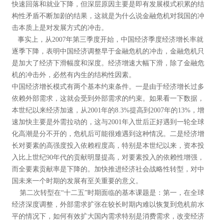
快速回落和就业下降，但深层原因主要是即有发展模式积累的结
构性矛盾不断加剧的结果，这就是为什么说金融危机对我国的冲
击本质上是对发展方式的冲击。
事实上，从2007年第三季度开始，中国经济季度经济增长率就
逐季下降，表明中国经济调整早于金融危机的冲击，金融危机只
是加大了经济下滑幅度和深度。经济增速大幅下滑，除了金融危
机的冲击外，必然有内生的结构性因素。
中国经济增长模式有两个基本约束条件。一是由于经济增长过多
依赖外部需求，这就会受到外部需求的约束。如果看一下数据，
本世纪以来经济加速，从2001年的8.3%提高到2007年的13%，增
速加快主要是外需拉动的，这与2001年入世后正好遇到一轮全球
化高潮是分不开的，危机后可能很难遇到这种情况。二是经济增
长对要素的高强度投入依赖程度高，特别是本世纪以来，资本投
入比上世纪90年代的贡献明显提高，对要素投入的依赖性增强，
而全要素贡献率是下降的。加快推进经济社会战略性转型，对中
国未来一个时期的发展有至关重要的意义。
第二次转型在“十二五”时期面临的基本课题是：第一，在全球
经济深度调整，外部需求扩张在较长时期内难以恢复到危机前水
平的情况下，如何有效扩大国内需求特别是消费需求，改变经济