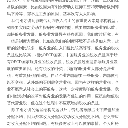
比较小，垄断程度增加则劳动报酬比例也下降，其他一些我们经
常谈的因素，比如说因为有剩余劳动力压抑工资和劳动者谈判筹
码下降等，都不是主要的原因，基本没有太大影响。
我们刚才讲到影响劳动力收入占比的很重要因素是结构转型，
如果要实现对劳动力报酬有利的转型，就要增加服务业的比重，
加快服务业发展。服务业发展慢有很多原因，我们做过研究，有
一些是制度方面的，比如说我们的制度环境不是很尽如人意，政
府的控制比较多，服务业的进入门槛比较高等等。服务业的税收
负担也比较高，相比OECD国家，中国服务业的税收负担高于所
有OECD国家服务业的税收负担，税收负担过重是影响服务业发
展的重要原因。还有税收的种类，我们的服务业大部分是营业
税，有重复征税的问题。自己企业内部需要一些服务，内部做可
以不交税，从外部购买则需交营业税。因为有这样的营业税，企
业不愿意从社会上购买服务，这就一定程度影响服务业发展。我
们相信税制的改革对服务业的发展有促进的作用，应该由增值税
替代营业税，但在这个过程中不应该增加税收的负担。
除了刚才讲的这些结构问题以外，劳动者报酬占比下降也加重
分配不均，因为资本收入分配比劳动收入分配更不均。怎么来应
对收入分配不均的问题，有很多财政上可以做的事情。个人所得