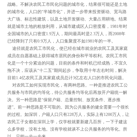
战略。不解决农民工市民化问题的城市化，结果很可能还是土地
的城市化，人口的“半城市化”，并进一步带来投资驱动、宽马路
大广场、标志性建筑，以及土地开发驱动、大量占用耕地。结果
就是城市土地的粗放利用，从城市建成区人口密度看，1981年时
全国城市的人口密度1.9万人，期间最高时是2.3万人，而2008年
已经降到了只有0.9万人，人口集聚度不如1981年的一半。
途径就是农民工市民化，使已经在城市就业的农民工及其家庭
成员在自愿基础上获得城市居民的身份和平等权利。农民工市民
化是一个十分紧迫的问题，目前的条件和时机已经成熟，不宜久
拖不决，应该从“十二五”期间起步，争取用十年左右时间，解决
目前1.4亿农民工及其家庭成员总计3亿左右人口的市民化问题。
对农民工如何实现市民化，有两种思路。一种是推进农民工公
共服务与市民的均等化，待公共服务均等化后再放开户籍统一解
决。另一种思路是“保留户籍、总量控制、放宽条件、逐步推
进”。前一种思路是不可取的。因为公共服务的健全需要一个很长
的过程。如深圳，户籍人口只有228万人，实际上有1200万人，让
农民工子女都在深圳上学，仅学校就要新建几百所，一下子建这
么多学校，没有土地。没有学校就谈不上公共服务的均等化。所
以，只能一步一步来。