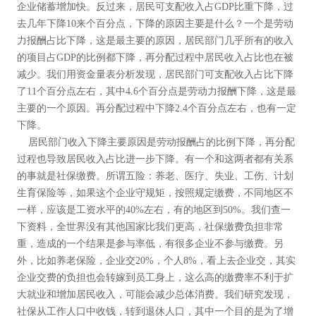
企业储蓄增加快。反过来，居民可支配收入占GDP比重下降，过
去几年下降10来个百分点，下降的原因主要是什么？一个是劳动
力报酬占比下降，这是最主要的原因，居民部门几乎所有的收入
的项目占GDP的比例都下降，再分配过程中居民收入占比也在被
减少。我们用资金量表分析发现，居民部门可支配收入占比下降
了11个百分点左右，其中4.6个百分点是劳动力报酬下降，这是最
主要的一个原因。再分配过程中下降2.4个百分点左右，也有一定
下降。
居民部门收入下降主要原因是劳动报酬占的比例下降，再分配
过程也导致居民收入占比进一步下降。有一个和这两者都有关系
的事就是社保缴费。所谓五险：养老、医疗、失业、工伤、计划
生育保险等，如果这个企业守规矩，按照规定缴费，不同地区不
一样，应该是工资水平的40%左右，有的地区到50%。我们查一
下资料，全世界没有其他国家比我们更高，社保缴费负担非常
重，造成的一个结果是参与率低，有很多企业不参与缴费。另
外，比如养老保险，企业交20%，个人8%，看上去企业交，其实
企业交费的负担也会转嫁到员工身上，这么高的缴费率不利于扩
大就业和增加居民收入，可能会减少总体消费。我们研究发现，
社保从工作人口中收钱，转到退休人口，其中一个目的是为了增