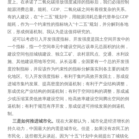
度上。在承诺了二氧化碳排放强度减排的指标后，我们必须控制
能源消费总量。能耗、GDP、二氧化碳之间有着很复杂的关系。
有的人建议，在“十二五”规划中，用能源消耗总量代替单位GDP
能耗，作为一个约束性的指标纳入“十二五”规划，并分解到各地
区，形成倒逼机制。我认为是这值得研究的。
还可以考虑引入开发强度指标。开发强度是国土空间开发中的
一个指标，指一个空间单元中建设空间占该单元总面积的比例，
建设空间包括城镇建设、独立工矿、农村居民点、交通、水利设
施、其他建设用地等空间。从长远看，全国要有一个总的开发强
度控制指标，并应该作为约束性的指标分解落实到各主要的城市
化地区。引入开发强度指标，有利于集约高效开发国土，形成促
进城市集约发展、提高密度的倒逼机制；有利于产业结构调整，
形成优化产业结构的倒逼机制；有利于空间结构的调整，形成减
少或压缩某类低效率建设空间，给高效率建设空间腾出空间的倒
逼机制；有利于规范有序开发，形成促进可持续发展的倒逼机
制。
三是如何推进城市化。
现在大家都认为，城市化是经济增长的
持久动力，中国最大的内需是城市化。但是，如果没有农民工的
市民化，这些都无从谈起。因为“十五”计划中央就提出了城镇化