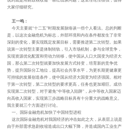
说到底是用财政税收做一条红线谈问题，这里理论性很强，值得
大家仔细研究。
王一鸣：
今天主要就“十二五”时期发展脉络谈一些个人看法。总的判断
是，以这次金融危机为标志，外部环境和内在条件都发生了非常
深刻的变化，要实现既定发展目标，需要推进第二次转型。如果
说第一次转型主要是体制转轨，引入市场机制，参与全球竞争，
实现资源优化配置和劳动力转移，使中国从人口大国变为经济大
国，那么第二次转型就要加快发展方式转变，培育新的竞争优
势，提升国际分工地位，提高社会共享水平，为更长期更健康更
可持续的发展创造条件，使中国从经济大国变为经济强国。相对
于第一次转型，第二次转型的要求更高，任务也更加艰巨。成功
实现第二次转型，对于避免“中等收入陷阱”，从中等收入国家迈
向高收入国家，实现第三步战略目标具有十分重大的战略意义。
我主要就三个方面进行讨论。
一、国际金融危机加快了中国转型进程
这次国际金融危机对我国经济的冲击如此之大，从表层上说是
由于外部需求急剧收缩造成出口大幅下降，并造成国内工业生产