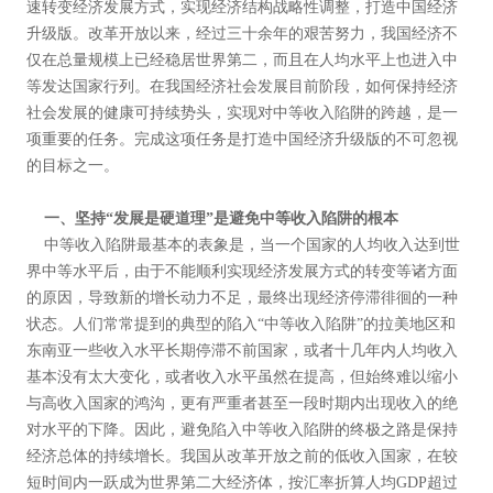
速转变经济发展方式，实现经济结构战略性调整，打造中国经济
升级版。改革开放以来，经过三十余年的艰苦努力，我国经济不
仅在总量规模上已经稳居世界第二，而且在人均水平上也进入中
等发达国家行列。在我国经济社会发展目前阶段，如何保持经济
社会发展的健康可持续势头，实现对中等收入陷阱的跨越，是一
项重要的任务。完成这项任务是打造中国经济升级版的不可忽视
的目标之一。
一、坚持“发展是硬道理”是避免中等收入陷阱的根本
中等收入陷阱最基本的表象是，当一个国家的人均收入达到世
界中等水平后，由于不能顺利实现经济发展方式的转变等诸方面
的原因，导致新的增长动力不足，最终出现经济停滞徘徊的一种
状态。人们常常提到的典型的陷入“中等收入陷阱”的拉美地区和
东南亚一些收入水平长期停滞不前国家，或者十几年内人均收入
基本没有太大变化，或者收入水平虽然在提高，但始终难以缩小
与高收入国家的鸿沟，更有严重者甚至一段时期内出现收入的绝
对水平的下降。因此，避免陷入中等收入陷阱的终极之路是保持
经济总体的持续增长。我国从改革开放之前的低收入国家，在较
短时间内一跃成为世界第二大经济体，按汇率折算人均GDP超过