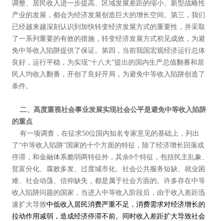
调整、居民收入进一步提高、区域发展差距的缩小、新型战略性
产业的发展，都会为经济发展创造巨大的增长空间。第三，我们
已经越来越深刻认识到加快转变经济发展方式的重要性，并采取
了一系列重要的有效的措施，转变经济发展方式初见成效，为避
免中等收入陷阱提供了保证。第四，当前我国宏观经济运行总体
良好，运行平稳，为实现“十八大”提出的国内生产总值翻番和居
民人均收入翻番，开创了良好开局，为避免中等收入陷阱创造了
条件。
二、高度重视社会事业发展实现社会公平是避免中等收入陷阱
的重点
有一项调查，在征求50位国内知名专家意见的基础上，列出
了“中等收入陷阱”国家的十个方面的特征，除了经济增长回落或
停滞，和金融体系脆弱两特征外，其余8个特征，包括民主乱象、
贫富分化、腐败多发、过度城市化、社会公共服务短缺、就业困
难、社会动荡、信仰缺失，都是属于社会方面的。许多存在中等
收入陷阱问题的国家，当进入中等收入阶段后，由于收入差距迅
速扩大导致
中低收入
居民消费
严重不足，
消费需求
对
经济
增长的
拉动作用减弱，造成经济停滞不前。同时收入差距扩大导致社会