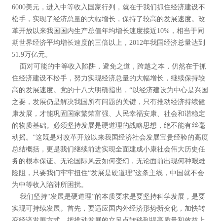
6000美元，进入中等收入国家行列，就在于我们抓住经济建设不
松手，实现了经济总量的大幅增长，保持了较高的发展速度。改
革开放以来我国国内生产总值年均增长速度接近10%，相当于同
期世界经济平均增长速度的三倍以上，2012年我国经济总量达到
51.9万亿元。
面对可能的中等收入陷阱，避免之道，跨越之本，仍然在于抓
住经济建设不松手，努力实现经济总量的大幅增长，继续保持较
高的发展速度。党的十八大明确指出，“以经济建设为中心是兴国
之要，发展仍是解决我国所有问题的关键，只有推动经济持续健
康发展，才能巩固国家繁荣富强、人民幸福安康、社会和谐稳定
的物质基础。必须坚持发展是硬道理的战略思想，绝不能有丝毫
动摇。”这既是对改革开放以来我国经济社会发展宝贵经验的高度
总结概括，更是我们继续前进实现全面建成小康社会伟大历史任
务的根本保证。无论国际风云如何变幻，无论面前出现何种艰难
险阻，只要我们牢牢扭住“发展是硬道理”这条主线，中国就不会
为中等收入陷阱所困扰。
我们坚持“发展是硬道理”的本质要求是要坚持科学发展，是要
实现可持续发展。首先，要适应国内外经济形势新变化，加快转
变经济发展方式，把推动发展的立足点转移到提高质量和效益上