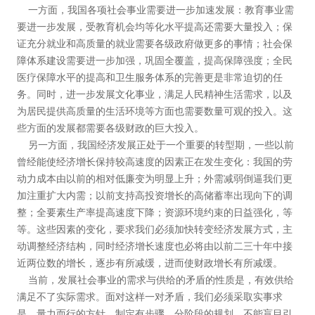
一方面，我国各项社会事业需要进一步加速发展：教育事业需
要进一步发展，受教育机会均等化水平提高还需要大量投入；保
证充分就业和高质量的就业需要各级政府做更多的事情；社会保
障体系建设需要进一步加强，巩固全覆盖，提高保障强度；全民
医疗保障水平的提高和卫生服务体系的完善更是非常迫切的任
务。同时，进一步发展文化事业，满足人民精神生活需求，以及
为居民提供高质量的生活环境等方面也需要数量可观的投入。这
些方面的发展都需要各级财政的巨大投入。
另一方面，我国经济发展正处于一个重要的转型期，一些以前
曾经能使经济增长保持较高速度的因素正在发生变化：我国的劳
动力成本由以前的相对低廉变为明显上升；外需减弱倒逼我们更
加注重扩大内需；以前支持高投资增长的高储蓄率出现向下的调
整；全要素生产率提高速度下降；资源环境约束的日益强化，等
等。这些因素的变化，要求我们必须加快转变经济发展方式，主
动调整经济结构，同时经济增长速度也必将由以前二三十年中接
近两位数的增长，逐步有所减缓，进而使财政增长有所减缓。
当前，发展社会事业的需求与供给的矛盾的性质是，有效供给
满足不了实际需求。面对这样一对矛盾，我们必须采取实事求
是、量力而行的方针，制定有步骤、分阶段的规划，不能盲目引