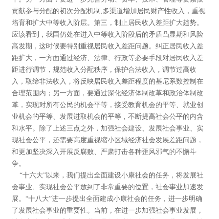
贡献参与分配的初次分配机制,多渠道增加居民财产性收入，重视
培育和扩大中等收入阶层。第三，制止居民收入差距扩大趋势。
应该看到，我国仍处在进入中等收入阶段后的矛盾凸显期和风险
高发期，这时候要特别重视居民收入差距问题。纠正居民收入差
距扩大，一方面通过经济、法律、行政等必要手段对居民收入差
距进行调节，规范收入分配秩序，保护合法收入，调节过高收
入，取缔非法收入，将反映居民收入差距程度的基尼系数控制在
合理范围内；另一方面，要通过深化经济体制改革和政治体制改
革，实现对所有公民的机会平等，接受教育机会的平等、就业创
业机会的平等、发展进取机会的平等，不断提高社会公平的内含
和水平。除了上述三点之外，加强社会建设、发展社会事业、实
现社会公平，还需要高度重视缩小区域经济社会发展差距问题，
和更加坚决深入开展反腐败、严肃打击各种歪风邪气的不懈斗
争。
“十六大”以来，我们提出全面建设小康社会的任务，将发展社
会事业、实现社会公平放到了非常重要的位置，社会事业加速发
展。“十八大”进一步提出全面建成小康社会的任务，进一步明确
了发展社会事业的重要性。当前，在进一步加强社会事业发展，