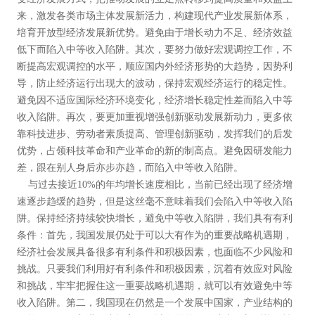
来，激发各类市场主体发展新活力，构建现代产业发展新体系，
培育开放型经济发展新优势。避免由于增长动力不足、经济效益
低下而陷入中等收入陷阱。其次，要努力做好宏观调控工作，不
断提高宏观调控的水平，顺应国内外经济形势的大趋势，因势利
导，防止经济运行出现大的波动，保持宏观经济运行的稳定性。
避免因不适应国际经济环境变化，经济增长稳定性差而陷入中等
收入陷阱。再次，要更加重视增强创新驱动发展新动力，更多依
靠科技进步、劳动者素质提高、管理创新驱动，发挥我们的后发
优势，占领科技革命和产业革命的新的制高点。避免因研发能力
差，跟在别人身后亦步亦趋，而陷入中等收入陷阱。
与过去接近10%的年均增长速度相比，当前已经出现了经济增
速逐步趋缓的趋势，但是这丝毫不意味着我们会陷入中等收入陷
阱。保持经济持续较快增长，避免中等收入陷阱，我们具有有利
条件：首先，我国发展仍处于可以大有作为的重要战略机遇期，
经济社会发展具备很多有利条件和积极因素，也面临不少风险和
挑战。只要我们利用好有利条件和积极因素，沉着有效应对风险
和挑战，牢牢把握住这一重要战略机遇期，就可以有效避免中等
收入陷阱。第二，我国现在仍然是一个发展中国家，产业结构的