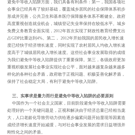
避免中等收入陷阱方面，我们具备有利条件：第一，我国各项社
会事业已经具有了较好基础，覆盖城乡居民的社会保障体系初步
形成并完善，公共卫生和基本医疗保障服务体系不断健全。政府
高度重视创造就业机会，城镇登记失业率保持在较低水平。城乡
免费义务教育全面实现，2012年首次实现了财政性教育经费支出
占GDP比重达到4%。第二， 2012年开始我国的居民收入增长速
度已经快于经济增长速度，同时实现了农村居民人均收入增长速
度高于了城镇居民收入增长速度。这些社会事业发展取得的成绩
为我们避免中等收入陷阱提供了重要保障。第三，各级政府更加
重视积极发展社会事业实现社会公平，面对越来越复杂越来越多
样化的各种社会矛盾，政府敢于正视问题、积极妥善化解矛盾，
保持了社会稳定大局，有利于避免中等收入陷阱。
三、实事求是量力而行是避免中等收入陷阱的必要原则
中国作为一个社会主义国家，目前阶段避免中等收入陷阱需要
处理好的一个关键问题是，正视和解决由于经济总量已经相当庞
大，人口老龄化导致劳动力供给逐步偏紧问题开始显现等因素造
成经济增长速度开始减缓，与对社会事业发展的需求日益增强并
刚性化之间的矛盾。