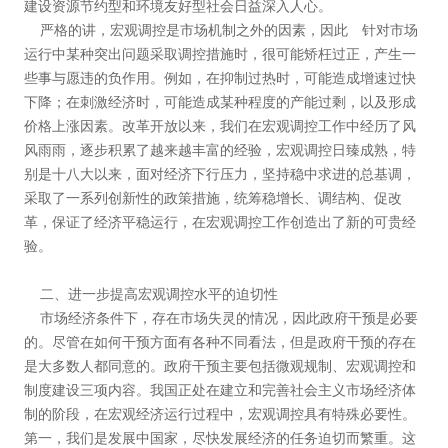
建设资源节约型和环境友好型社会日益深入人心。
严格的讲，宏观调控是市场机制之外的因素，因此 针对市场
运行中某种突出问题采取调控措施时，很可能矫枉过正，产生一
些事与愿违的负作用。例如，在抑制过热时，可能造成增速过快
下降；在刺激经济时，可能造成某种程度的产能过剩，以及形成
价格上涨因素。改革开放以来，我们在宏观调控工作中经历了风
风雨雨，逐步积累了越来越丰富的经验，宏观调控日臻成熟，特
别是十八大以来，面对经济下行压力，坚持稳中求进的总基调，
采取了一系列创新性的政策措施，统筹稳增长、调结构、促改
革，保证了经济平稳运行，在宏观调控工作创造出了新的可贵经
验。
二、
进一步提高宏观调控水平的迫切性
市场经济条件下，存在市场失灵的情况，因此政府干预是必要
的。尽管在如何干预方面有各种不同看法，但是政府干预的存在
是大多数人都同意的。政府干预主要包括微观规制、宏观调控和
制度建设三项内容。我国正处在建立和完善社会主义市场经济体
制的阶段，在宏观经济运行过程中，宏观调控具有特殊必要性。
第一，我们是发展中国家，尽快发展经济的任务迫切而繁重。这