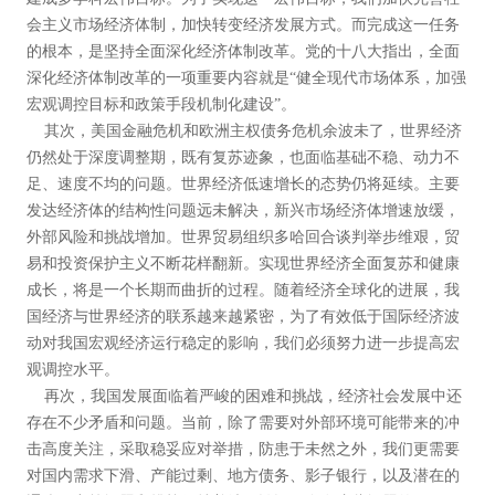
会主义市场经济体制，加快转变经济发展方式。而完成这一任务
的根本，是坚持全面深化经济体制改革。党的十八大指出，全面
深化经济体制改革的一项重要内容就是“健全现代市场体系，加强
宏观调控目标和政策手段机制化建设”。
其次，美国金融危机和欧洲主权债务危机余波未了，世界经济
仍然处于深度调整期，既有复苏迹象，也面临基础不稳、动力不
足、速度不均的问题。世界经济低速增长的态势仍将延续。主要
发达经济体的结构性问题远未解决，新兴市场经济体增速放缓，
外部风险和挑战增加。世界贸易组织多哈回合谈判举步维艰，贸
易和投资保护主义不断花样翻新。实现世界经济全面复苏和健康
成长，将是一个长期而曲折的过程。随着经济全球化的进展，我
国经济与世界经济的联系越来越紧密，为了有效低于国际经济波
动对我国宏观经济运行稳定的影响，我们必须努力进一步提高宏
观调控水平。
再次，我国发展面临着严峻的困难和挑战，经济社会发展中还
存在不少矛盾和问题。当前，除了需要对外部环境可能带来的冲
击高度关注，采取稳妥应对举措，防患于未然之外，我们更需要
对国内需求下滑、产能过剩、地方债务、影子银行，以及潜在的