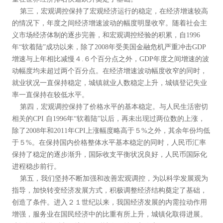
第三，宏观调控保持了宏观经济运行的稳定，在经济增速较高
的情况下，年度之间经济增速波动的幅度明显收窄。随着社会主
义市场经济体制的逐步完善，和宏观调控经验的积累，自1996
年“软着陆”成功以来，除了2008年受美国金融危机严重冲击GDP
增速与上年相比减慢４.６个百分点之外，GDP年度之间增速的波
动幅度均未超过两个百分点。在经济增速波动幅度收窄的同时，
就业状况一直保持稳定，城镇就业人数稳定上升，城镇登记失业
率一直保持在较低水平。
第四，宏观调控保持了价格水平的基本稳定。与人民生活密切
相关的CPI 自1996年“软着陆”以后，再未出现过两位数的上涨，
除了2008年和2011年CPI上涨幅度略高于５%之外，其余年份均低
于５%。在保持国内价格整体水平基本稳定的同时，人民币汇率
保持了稳定的逐步渐升，国际收支平衡状况良好，人民币国际化
进程稳步前行。
第五，我们坚持不断加强和改善宏观调控，为以科学发展观为
指导，加快转变经济发展方式，积极调整经济结构奠定了基础，
创造了条件。进入２１世纪以来，我国经济发展的内需拉动作用
增强，服务业在国民经济中的比重有所上升，城镇化取得进展。