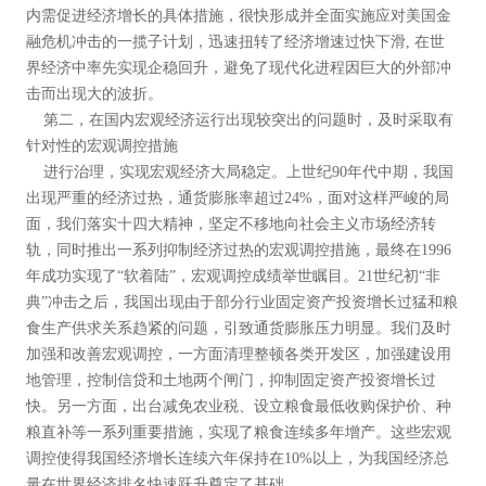
内需促进经济增长的具体措施，很快形成并全面实施应对美国金
融危机冲击的一揽子计划，迅速扭转了经济增速过快下滑, 在世
界经济中率先实现企稳回升，避免了现代化进程因巨大的外部冲
击而出现大的波折。
第二，在国内宏观经济运行出现较突出的问题时，及时采取有
针对性的宏观调控措施
进行治理，实现宏观经济大局稳定。上世纪90年代中期，我国
出现严重的经济过热，通货膨胀率超过24%，面对这样严峻的局
面，我们落实十四大精神，坚定不移地向社会主义市场经济转
轨，同时推出一系列抑制经济过热的宏观调控措施，最终在1996
年成功实现了“软着陆”，宏观调控成绩举世瞩目。21世纪初“非
典”冲击之后，我国出现由于部分行业固定资产投资增长过猛和粮
食生产供求关系趋紧的问题，引致通货膨胀压力明显。我们及时
加强和改善宏观调控，一方面清理整顿各类开发区，加强建设用
地管理，控制信贷和土地两个闸门，抑制固定资产投资增长过
快。另一方面，出台减免农业税、设立粮食最低收购保护价、种
粮直补等一系列重要措施，实现了粮食连续多年增产。这些宏观
调控使得我国经济增长连续六年保持在10%以上，为我国经济总
量在世界经济排名快速跃升奠定了基础。