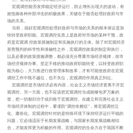
宏观调控能否发挥稳定经济运行，防止增长出现大的波动，有
效抵御各种外部冲击的积极效果，关键在于能否处理好政府与市
场的关系。
当前，搞好宏观调控处理好政府与市场的关系的根本保证是加
快转变政府职能。宏观调控实质上是政府对市场的某种干预，政
府是宏观调 控政策措施制定和实施执行的主体。除了对宏观经济
形势预判的科学性和准确性之外，宏观调控政策的制定和执行，
以及必要的政策措施调整，都必须充分尊重市场经济规律，按市
场经济规律办事。坚定不移的推动政府职能转变，以转变政府职
能为核心，大力推进行政管理体制改革，才有可能使政府在宏观
调控工作中既不越位，也不失位，宏观调控作用真正到位。
宏观调控是市场经济必有内容，社会主义市场经济更离不开宏
观调控。另一方面，也不应该把宏观调控当成能够包罗万象的
筐，把一切都归功于或归咎于宏观调控。在建立和完善社会主义
市场经济体制的过程中，要谨防“调控依赖症”，将宏观调控泛
化、庸俗化。宏观调控针对的是特殊环境下保持经济运行平稳的
问题，它必须适应于长期发展战略，与国家长期发展战略相结
合，才能发挥更为积极的作用。宏观调控的生命力在于我国不断