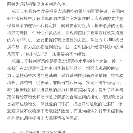
同时为调结构和促改革创造条件。
第三，把握好力度是提高宏观调控效果的的重要关键。在国内
外经济环境中没有出现影响严重的突发事件时，宏观调控要注意
保持政策的连续性和稳定性，同时要审时度势，根据形势的变化
增强前瞻性、针对性和灵活性。宏观调控除了要掌握好政策措施
的方向和时机，还要把握好调控措施的力度。掌握方向和时机已
属不易，而力度的把握则更难一些。面对国内外经济环境中的风
风雨雨，“稳中求进”是一条重要的基本经验。
第四，坚持创新思维是提高宏观调控水平的根本之路。近一年
来我们在宏观调控工作中创造着新的经验，增强宏观调控的定
力，坚持稳中求进的总基调，采取系列性创新政策措施，统筹稳
增长、调结构、促改革，兼顾当前和长远，实现经济平稳运行。
我们根据现阶段经济发展的潜力和当前实际情况，提出了科学确
定保持经济增长和控制通货膨胀的合理区间的概念。宏观调控就
是要守住稳增长、保就业的“下限”，把握好防通胀的“上限”，使
宏观调控不仅稳定了宏观经济政策，而且为经济的转型升级和结
构的优化调整提供了宏观环境条件保证。
三、处理好政府与市场的关系