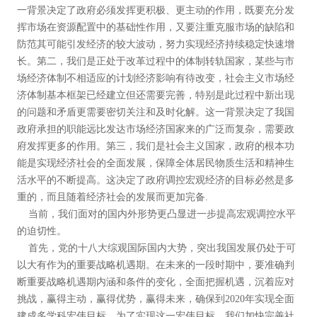
一背景决定了政府必须发挥更积极、更主动的作用，既要充分发
挥市场在资源配置中的基础性作用，又要注重克服市场的缺陷和
防范其可能引发经济的较大波动，努力实现经济持续稳定快速增
长。第二，我们是正处于改革过程中的体制转轨国家，某些与市
场经济体制不相适应的计划经济影响有待改变，社会主义市场经
济体制基本框架已经建立但还需要完善，特别是此过程中新出现
的问题和矛盾更需要密切关注和及时化解。这一背景决定了我国
政府承担的职能远比发达市场经济国家来的广泛而复杂，需要政
府发挥更多的作用。第三，我们是社会主义国家，政府的根本功
能是实现经济社会的全面发展，保障全体居民物质生活和精神生
活水平的不断提高。这决定了政府调控宏观经济的目标必然是多
重的，而且随着经济社会的发展而更加完备.
当前，我们面对的国内外形势更凸显进一步提高宏观调控水平
的迫切性。
首先，党的十八大综观国际国内大势，突出我国发展仍处于可
以大有作为的重要战略机遇期。在未来的一段时期中，要准确判
断重要战略机遇期内涵和条件的变化，全面把握机遇，沉着应对
挑战，赢得主动，赢得优势，赢得未来，确保到2020年实现全面
建成多学科宏伟目标。为了实现这一宏伟目标，我们加快完善社