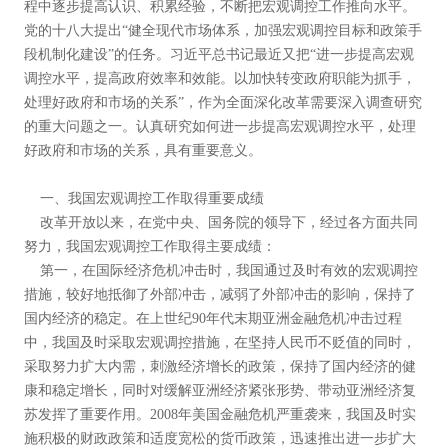
程中逐步提高认识、积累经验，不断把宏观调控工作推向水平。
党的十八大提出“健全现代市场体系，加强宏观调控目标和政策手
段机制化建设”的任务。习近平总书记最近又把“进一步提高宏观
调控水平，提高政府效率和效能。以加快转变政府职能为抓手，
处理好政府和市场的关系”，作为全面深化改革需要深入调查研究
的重大问题之一。认真研究如何进一步提高宏观调控水平，处理
好政府和市场的关系，具有重要意义。
一、我国宏观调控工作取得重要成绩
改革开放以来，在党中央、国务院的领导下，经过各方面共同
努力，我国宏观调控工作取得主要成绩：
第一，在国际经济危机冲击时，我国通过及时有效的宏观调控
措施，较好地抵御了外部冲击，减弱了外部冲击的影响，保持了
国内经济的稳定。在上世纪90年代末期亚洲金融危机冲击过程
中，我国及时采取宏观调控措施，在坚持人民币不贬值的同时，
采取努力扩大内需，刺激经济增长的政策，保持了国内经济的健
康和稳定增长，同时对缓解亚洲经济紧张形势、带动亚洲经济复
苏发挥了重要作用。2008年美国金融危机严重袭来，我国及时实
施积极的财政政策和适度宽松的货币政策，迅速推出进一步扩大