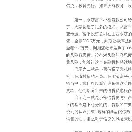
信贷，教育先行。如果没有教育，没
第一，永济富平小额贷款公司给我
了，大家创造了很多的模式。从富平
变命运。富平投资公司在山西永济的小额
笔，金额595.6万元，到期还款率达
金额998万元，到期还款率达到了
的风险容忍度。没有对风险的容忍度
盖风险，能够让这个金融机构持续地
启示之二就是小额信贷要靠扎根农
构，在农村招聘人员。在永济富平小
绍当中，我们可以看到许多像谢英峰
贷款。他们培养出来的信贷员也很多
启示之三就是小额信贷要与生产组
下的基础是不可分割的。贷款的主要
说到的从W变成G这样的商品的惊险
销售的话，那么对于信贷的风险来说