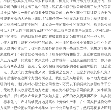
小额贷款其实是可以有多种模式的，但是商业可持续是必须坚持的。那
款公司的报道时提出了这个问题，说好多小额贷款公司偏离了扶贫的宗旨
是扶贫的还是一般性的商业小额贷款公司，自身的商业可持续都是必要的
可能把被救的人给救上来呢？我想任何一个想在农村持续地为扶贫事业，
的目标群可以是有不同的，比如说一般的商业性的在农村的小额贷款公司
可以为5万元以下或10万元以下的个体工商户或者农户做贷款，这可以是
以下的贷款，你的目标群是锁定在被政府界定为扶贫对象的一些人群。
作为政府可以有区别对待的政策。对一般的商业性小额贷款公司不予过
困人群的小贷公司，你可以给额外的更多的一些政策支持。我想这个取决
政府对于小额贷款公司都给予了很多的扶持和指导。最近财政部和税总
户五万元以下的就给予优惠支持，这样就带一点普惠金融的理念，你只要
还是有两点遗憾，首先，它没有包括现在很多的没有金融牌照的，但是这
一点，从政策的优惠程度来说，营业税是全免了，但是所得税其实只免了1
望今后能够在这两个方面有所改进。我们也高兴地看到，各个地方政府对
研的时候，他们都对小额贷款公司发放50万元以下的贷款的余额给予千
，无论从中央政府还是地方政府，都在为小额贷款公司的发展，为小额信
途径。我们现在农业发展不太如人意，农民的收入提高得不快，其实就
、标准化的生产才能够更好地提高农业劳动生产率。在中国实行规模化经
方实际上已经把农民的土地集体由一个公司给承包了，然后再反雇农民到