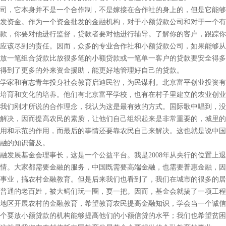
，它本身并不是一个合作制，不是嫁接在合作社的身上的，但是它能够
发资金。作为一个资金批发的金融机构，对于小额贷款公司和对于一个有
款，你要对他进行监督，贷款者要对他进行辅导。了解你的客户，跟踪你
应该尽到的责任。因而，众多的专业合作社和小额贷款公司，如果能够从
放一笔组合贷款比放很多笔的小额贷款或一笔单一客户的贷款要安全得多
得到了更多的外来资金援助，能更好地管理好自己的贷款。
家和有志青年投身社会教育启迪民智，为民谋利。北京富平创业投资有
培育和文化的培养。他们有北京富平学校，也有在村子里建立的农业创业
我们刚才所说的合作理念，我认为这是最有效的方式。国际歌中唱到，没
解决，因而提高农民的素质，让他们自己组织起来是非常重要的，城里的
用和示范的作用，而最后的事情还要靠农民自己来解决。这也就是说中国
融的知识普及。
展基金会理事长，这是一个公益平台。我是2008年从央行的位置上退
情。大家都需要金融的服务，中国既需要高端金融，也需要普惠金融，因
事业，搞农村金融教育。但是后来我们也看到了，我们在城市的很多的居
普通的老百姓，被大鳄们玩一圈，耍一把。因而，基金会就搞了一项工程
地区开展农村的金融教育，希望教育农民提高金融知识，学会当一个诚信
个要放小额贷款的机构能够提高他们的小额信贷的水平；我们也希望贫困