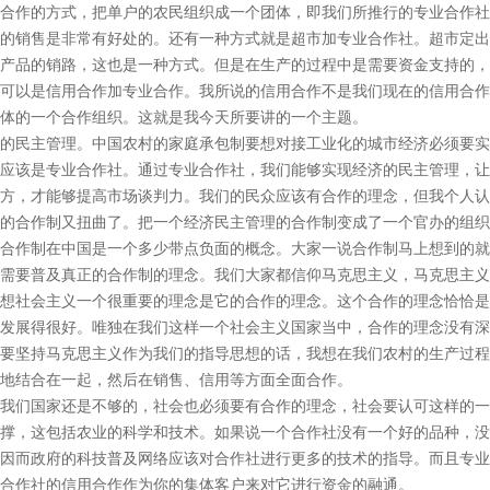
合作的方式，把单户的农民组织成一个团体，即我们所推行的专业合作社
的销售是非常有好处的。还有一种方式就是超市加专业合作社。超市定出
产品的销路，这也是一种方式。但是在生产的过程中是需要资金支持的，
可以是信用合作加专业合作。我所说的信用合作不是我们现在的信用合作
体的一个合作组织。这就是我今天所要讲的一个主题。
民主管理。中国农村的家庭承包制要想对接工业化的城市经济必须要实
应该是专业合作社。通过专业合作社，我们能够实现经济的民主管理，让
方，才能够提高市场谈判力。我们的民众应该有合作的理念，但我个人认
的合作制又扭曲了。把一个经济民主管理的合作制变成了一个官办的组织
合作制在中国是一个多少带点负面的概念。大家一说合作制马上想到的就是
需要普及真正的合作制的理念。我们大家都信仰马克思主义，马克思主义
想社会主义一个很重要的理念是它的合作的理念。这个合作的理念恰恰是
发展得很好。唯独在我们这样一个社会主义国家当中，合作的理念没有深
要坚持马克思主义作为我们的指导思想的话，我想在我们农村的生产过程
地结合在一起，然后在销售、信用等方面全面合作。
们国家还是不够的，社会也必须要有合作的理念，社会要认可这样的一
撑，这包括农业的科学和技术。如果说一个合作社没有一个好的品种，没
因而政府的科技普及网络应该对合作社进行更多的技术的指导。而且专业
合作社的信用合作作为你的集体客户来对它进行资金的融通。