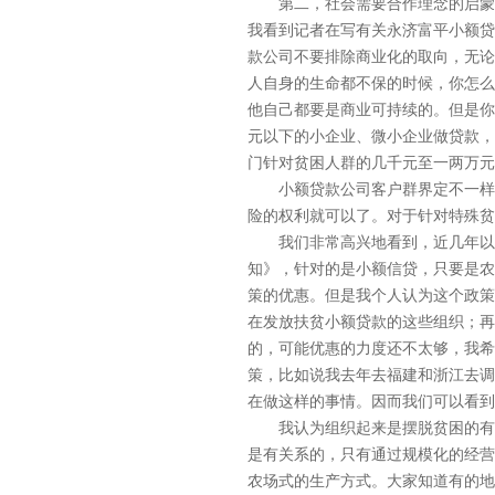
第二，社会需要合作理念的启蒙。
我看到记者在写有关永济富平小额贷
款公司不要排除商业化的取向，无论
人自身的生命都不保的时候，你怎么
他自己都要是商业可持续的。但是你
元以下的小企业、微小企业做贷款，
门针对贫困人群的几千元至一两万元
小额贷款公司客户群界定不一样，
险的权利就可以了。对于针对特殊贫
我们非常高兴地看到，近几年以来
知》，针对的是小额信贷，只要是农
策的优惠。但是我个人认为这个政策
在发放扶贫小额贷款的这些组织；再
的，可能优惠的力度还不太够，我希
策，比如说我去年去福建和浙江去调
在做这样的事情。因而我们可以看到
我认为组织起来是摆脱贫困的有效
是有关系的，只有通过规模化的经营
农场式的生产方式。大家知道有的地