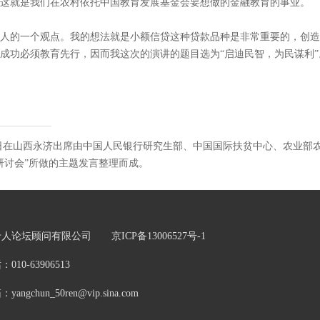
这就是我们在农村依托中国教育发展基金会要想做的金融教育的事业。
的一个观点。我的想法就是小额信贷这种贷款品种是非常重要的，创造
成功必须教育先行，因而我这次的演讲的题目选为“启迪民智，为民谋利
12日在山西永济出席由中国人民银行研究生部、中国国际扶贫中心、农业
研讨会”所做的主题发言整理而成。
五十人论坛顾问有限公司
京ICP备13006527号-1
0-63906513
chun_50ren@vip.sina.com