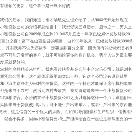
有理念的更新，这个事业是开展不好的。
们的启示。我们知道，刚才汤敏先生也介绍了，从90年代开始到现在，
小额贷款公司的介绍和总结当中，我想强调三点启示。启示之一，穷人是
贷款公司自2009年成立到2010年5月底近一年来已经累计发放贷款2017笔
到百分之百；富平在山西临县的项目，自1993年以来，已经发放贷款3990笔，
99%。其实我并不认为还款率一定要达到百分之百，因为所有的贷款都是有
就不可能开发新的客户，就不可能给更多的客户机会。我个人认为最主要
发展就是好的。
村的乡村精英来推行。我也看过扶贫基金会的中合农信公司，就是刘冬
额贷款公司中，这个就体现得更加突出一些。它这个公司没有设到镇里，
和卫淑丰这些走乡串村的信贷员。这样的一个特色才能保证这个机构能够
都是来自于农村，然后到农村去放贷，我觉得这是未来一个小额贷款公司
织相结合。永济的富平小额贷款公司之所以选择这样一个点，跟他们当
风险来自于贷款使用以后，能不能生产出来东西，或者生产出来的东西能
飞跃，这是信贷的一个很大的风险。而如果我们能够和生产组织、销售组
，就会小得多，因而小额信贷要和生产组织结合在一起也是非常重要的一