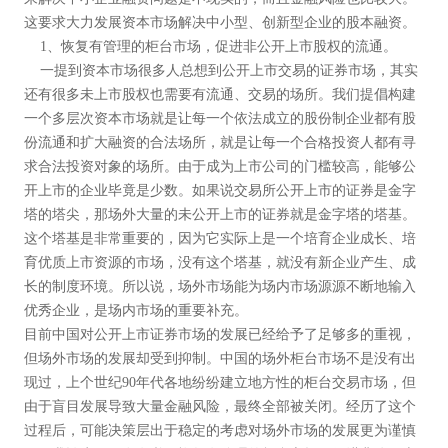
这要求大力发展资本市场解决中小型、创新型企业的股本融资。
1、恢复有管理的柜台市场，促进非公开上市股权的流通。
一提到资本市场很多人总想到公开上市交易的证券市场，其实
还有很多未上市股权也需要有流通、交易的场所。我们提倡构建
一个多层次资本市场就是让每一个依法成立的股份制企业都有股
份流通和扩大融资的合法场所，就是让每一个合格投资人都有寻
求合法投资对象的场所。由于成为上市公司的门槛较高，能够公
开上市的企业毕竟是少数。如果说交易所公开上市的证券是金字
塔的塔尖，那场外大量的未公开上市的证券就是金字塔的塔基。
这个塔基是非常重要的，因为它实际上是一个培育企业成长、培
育优质上市资源的市场，没有这个塔基，就没有新企业产生、成
长的制度环境。所以说，场外市场能为场内市场源源不断地输入
优秀企业，是场内市场的重要补充。
目前中国对公开上市证券市场的发展已经给予了足够多的重视，
但场外市场的发展却受到抑制。中国的场外柜台市场不是没有出
现过，上个世纪90年代各地纷纷建立地方性的柜台交易市场，但
由于盲目发展导致大量金融风险，最终全部被关闭。经历了这个
过程后，可能决策层出于稳定的考虑对场外市场的发展更为谨慎