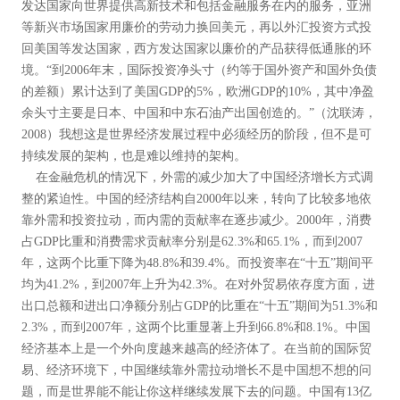
发达国家向世界提供高新技术和包括金融服务在内的服务，亚洲
等新兴市场国家用廉价的劳动力换回美元，再以外汇投资方式投
回美国等发达国家，西方发达国家以廉价的产品获得低通胀的环
境。“到2006年末，国际投资净头寸（约等于国外资产和国外负债
的差额）累计达到了美国GDP的5%，欧洲GDP的10%，其中净盈
余头寸主要是日本、中国和中东石油产出国创造的。”（沈联涛，
2008）我想这是世界经济发展过程中必须经历的阶段，但不是可
持续发展的架构，也是难以维持的架构。
在金融危机的情况下，外需的减少加大了中国经济增长方式调
整的紧迫性。中国的经济结构自2000年以来，转向了比较多地依
靠外需和投资拉动，而内需的贡献率在逐步减少。2000年，消费
占GDP比重和消费需求贡献率分别是62.3%和65.1%，而到2007
年，这两个比重下降为48.8%和39.4%。而投资率在“十五”期间平
均为41.2%，到2007年上升为42.3%。在对外贸易依存度方面，进
出口总额和进出口净额分别占GDP的比重在“十五”期间为51.3%和
2.3%，而到2007年，这两个比重显著上升到66.8%和8.1%。中国
经济基本上是一个外向度越来越高的经济体了。在当前的国际贸
易、经济环境下，中国继续靠外需拉动增长不是中国想不想的问
题，而是世界能不能让你这样继续发展下去的问题。中国有13亿