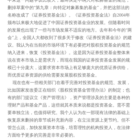
中来这一问题争议比较大，最终决定不纳入对私募基金的规范，
删掉草案中的“第九章：向特定对象募集的基金”，并把这部法的
名称改成了
《证券投资基金法》
。《证券投资基金法》自2004年
颁布以来极大地促进了中国证券投资基金业的发展。但随着时间
的发展也出现了一些与市场发展不适应的地方。去年和今年的“两
会”上，全国人大都收到了很多关于修改《证券投资基金法》的建
议。我认为在当前的市场环境下有必要把对股权投资基金的规范
纳入进来，恢复《投资基金法》。这是因为证券投资基金整体来
说在资本市场上是需求方，而现在我国的证券投资基金发展的规
模已十分庞大，这要求资本市场上有足够庞大的优质证券供给，
而优质证券资源的供给需要发展股权投资基金。
现在也有一些相关部门在着手完善对投资基金的规范、发展，
比如国家发改委正在组织《股权投资基金管理办法》的制定；也
有的部门提议立《资产管理法》，资产管理涉及的主要是各种的
理财产品和基金产品，这些就其本质来说都是投资基金。需不需
要单独立法，也值得研究。我个人认为在一部现有法律的基础上
恢复原来删掉的章节或补充新内容，在立法资源上更节约。但不
管怎么说，加快发展资本市场，培育理性的机构投资人，在法律
方面给予更多的完善是非常必要的。