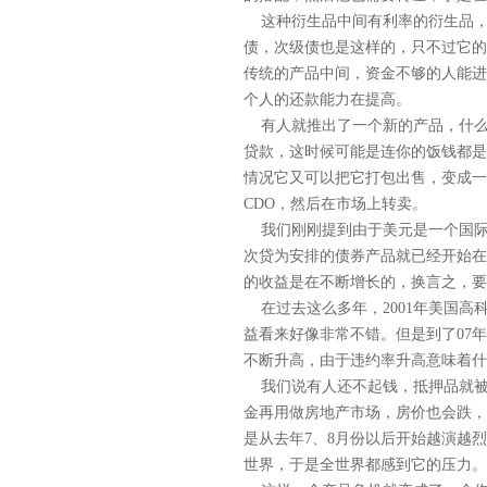
这种衍生品中间有利率的衍生品，
债，次级债也是这样的，只不过它的
传统的产品中间，资金不够的人能进
个人的还款能力在提高。
有人就推出了一个新的产品，什么产
贷款，这时候可能是连你的饭钱都是
情况它又可以把它打包出售，变成一
CDO，然后在市场上转卖。
我们刚刚提到由于美元是一个国际
次贷为安排的债券产品就已经开始在
的收益是在不断增长的，换言之，要
在过去这么多年，2001年美国高
益看来好像非常不错。但是到了07
不断升高，由于违约率升高意味着什
我们说有人还不起钱，抵押品就被
金再用做房地产市场，房价也会跌，
是从去年7、8月份以后开始越演越
世界，于是全世界都感到它的压力。