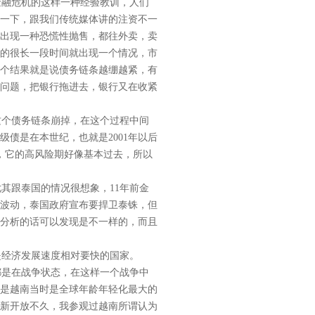
融危机的这样一种经验教训，人们
一下，跟我们传统媒体讲的注资不一
出现一种恐慌性抛售，都往外卖，卖
的很长一段时间就出现一个情况，市
个结果就是说债务链条越绷越紧，有
问题，把银行拖进去，银行又在收紧
个债务链条崩掉，在这个过程中间
债是在本世纪，也就是2001年以后
间，它的高风险期好像基本过去，所以
其跟泰国的情况很想象，11年前金
剧波动，泰国政府宣布要捍卫泰铢，但
分析的话可以发现是不一样的，而且
经济发展速度相对要快的国家。
是在战争状态，在这样一个战争中
是越南当时是全球年龄年轻化最大的
革新开放不久，我参观过越南所谓认为