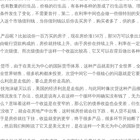
也有数量的衍生品，价格的衍生品，有各种各样的形成了衍生品市场。理
条件发生了变化，不需要首付，第二，在利率中间也会做一些很特别的安
入这个市场借到钱，当你借到钱以后你去买房子，购买者多了，供的多，
品呢？比如说你一百万买的房子，现在房价涨150万，那50万可以拿出
由银行贷款构成的，房价就持续上升。由于房价在持续上升，利率在一定
个次级债。而次级债由于这样一个收益比较高，它又可以在背后做出各种
货币，由于在美元为中心的国际货币体系，这种产品就卖到了全世界，全
全世界销售，很多机构都来投资。次贷中间它一个很核心的问题就是它要
么利息是走低的，要么是房价走高的。
科技泡沫破灭以后，美国的经济利息是走低的，与此同时像次贷这种产品
年情况发生了办法，也就是说有人在这样一个循环中间确实没有钱了，无
么？意味着这样一个收益是在变窄的，那么它的债券收益也会变差，衍生
没收了，就会在房地产中出售，这时候房价就会往下跌，有人贷不起钱，
于是房价就往下挂，收益就变的更窄，终于很多产品，很多环节开始断了
烈，然后我们刚刚说了它又是美元支付，是在这样一个美元为中心的国际