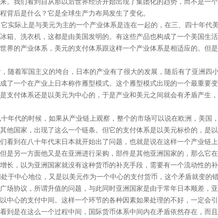
来。我们看到自从那以后世界经济开始出现了集团化的趋势，而不是一个
程背后是什么？它是全球生产力布局发生了变化。
它实际上是与美元为主的一个产业体系是连在一起的，在三、四十年代美
冰箱、洗衣机，这都是由美国发明的。有这些产品也构成了一个美国生活
世界的产业体系，美元的支付体系跟这样一个产业体系是相适应的。但是
，随着军国主义的垮台，日本的产业有了很大的发展，随后有了亚洲四小
成了一个在产业上日本称作雁型模式。这个雁型模式出现的一个最重要变
是支付体系还是以美元为中心的，于是产业和美元之间就会有矛盾产生，
十年代的时候，如果从产业链上观察，整个的市场可以说在欧洲，美国，
其他国家，出现了这么一个链条。但它的支付体系是以美元标价的，是以
们看到在八十年代末日本就开始出了问题，也就是说在这样一个产业链上
但是另一方面他又是在亚洲进行采购，部件是其他亚洲国家的，那么它在
增长，以为亚洲国家就没有这种货币的补充手段，需要有一个流动性的补
处于中心地位，又是以美元作为一个中心的支付货币，这个矛盾就变的错
广场协议，所谓升值的问题，与此同时亚洲国家是由于常年日本顺差，亚
以中心的支付中间。这样一个环节的各种因素如果处理的不好，一定会引
们看到是在这么一个过程中间，国际货币体系中间内在矛盾依然存在，而