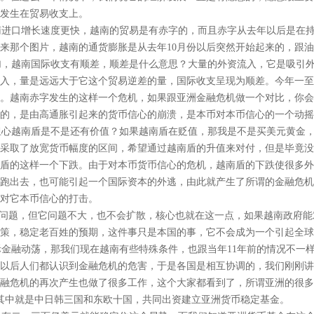
发生在贸易收支上。
进口增长速度更快，越南的贸易是有赤字的，而且赤字从去年以后是在持
来那个图片，越南的通货膨胀是从去年10月份以后突然开始起来的，跟
，越南国际收支有顺差，顺差是什么意思？大量的外资流入，它是吸引外
入，量是远远大于它这个贸易逆差的量，国际收支呈现为顺差。今年一至
。越南赤字发生的这样一个危机，如果跟亚洲金融危机做一个对比，你会
的，是由高通胀引起来的货币信心的崩溃，是本币对本币信心的一个动摇
心越南盾是不是还有价值？如果越南盾在贬值，那我是不是买美元黄金，
采取了放宽货币幅度的区间，希望通过越南盾的升值来对付，但是毕竟没
盾的这样一个下跌。由于对本币货币信心的危机，越南盾的下跌使很多外
跑出去，也可能引起一个国际资本的外逃，由此就产生了所谓的金融危机
对它本币信心的打击。
问题，但它问题不大，也不会扩散，核心也就在这一点，如果越南政府能
策，稳定老百姓的预期，这件事只是本国的事，它不会成为一个引起全球
金融动荡，那我们现在越南有些特殊条件，也跟当年11年前的情况不一
年以后人们都认识到金融危机的危害，于是各国是相互协调的，我们刚刚
融危机的再次产生也做了很多工作，这个大家都看到了，所谓亚洲的很多
其中就是中日韩三国和东欧十国，共同出资建立亚洲货币稳定基金。