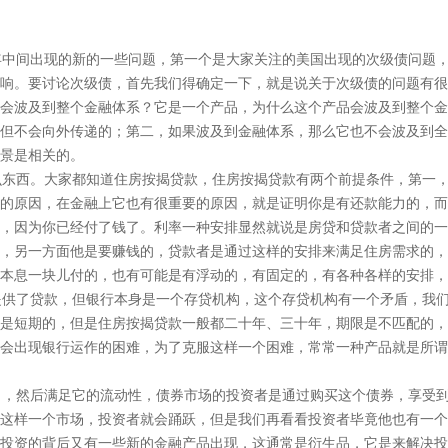
中间出现的新的一些问题，第一个是大家关注的美国出现的次级债问题，
响。要讨论次级债，首先我们得确定一下，就是说关于次级债的问题有很
会波及到整个金融体系？它是一个产品，为什么这个产品会波及到整个金
但不会向外传递的；第二，如果波及到金融体系，那么它也不会波及到全
景是相关的。
东西。大家都知道住房按揭贷款，住房按揭贷款有两个前提条件，第一，
的原因，在金融上它也有很重要的原因，就是证明你是有还款能力的，而
，因为你已经付了钱了。利率一种安排显然就说是房贷和贷款者之间的一
，另一方面他是要赚钱的，贷款者是通过这样的安排来满足住房需求的，
本息一块儿付的，也有可能是有浮动的，有固定的，有各种各样的安排，
供了贷款，但银行本身是一个存贷机构，这个存贷机构有一个矛盾，我们
是短期的，但是住房按揭贷款一般都二十年、三十年，期限是不匹配的，
会出现银行运作的困难，为了克服这样一个困难，常常一种产品就是所谓
，然后满足它的流动性，债券市场的投资者是通过购买这个债券，享受到
这样一个市场，投资者就会踊跃，但是我们再看看投资者毕竟他也有一个
投资的背后又有一些新的金融产品出现，这通常是衍生品，它是来解决投