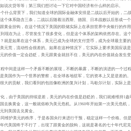
如说次贷等等；第三我们想讨论一下它对中国经济有什么样的启示。
个什么背景下，我们知道全球的国际金融体安排是二战以后开始的，二战
这个体系隐含三条，二战以后随着法西斯、德国、日本战败以后形成一个
跟黄金挂钩，在这个情况下美国的联储实际上在承担世界中央银行的作用
直到现在为止，尽管发生了很多变化，但是这个体系的架构依然存在。这
？就是如果在这个体系，美元已成为全球的支付货币，成为全球最主要的
美元荒，流动性会很差的。如果在这种情况下，它实际上要求美国应该是
元的价值一定会趋贬，美元跟黄金就挂不住，美元的内在价值就会发生变
程中间是这样一个矛盾不断的展现，不断的暴露，不断的演进的一个过程
是美国作为一个世界的警察，在全球各地驻军，它的资本上又是逆差的。
很大的贡献，我们看到的包括像欧洲的复兴计划，马歇尔计划，实际上是
，由于美国的持续逆差，美元的内在价值是趋贬的，我们就难维持1盎司
国去换黄金，这一般就俗称为美元危机。从1960年开始第一次美元危机
元到美国去兑黄金。
同维护美元的秩序，于是各国央行来进行干预，稳定这样一个价格。但是
年代美国终于不行了，出现了跟黄金的脱钩，这就是著名的七十年代尼克