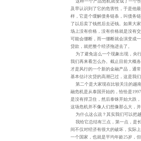
这样一个产品危机就变成了一个伤
及早认识到了它的危害性，于是他最
样，它是个缓解债务链条，叫债务链
了以后卖了钱然后去还钱。如果大家
场上没有价格，没有价格就是没有交
可能会绷断，而一绷断就会演变成一
贷款，就把整个经济拖进去了。
为了避免这么一个现象出现，央行
我们再来看怎么办。截止目前大概各
才是风行的一个新的金融产品，通常一
基本估计次贷的高潮已过，这是我们
第二个是大家现在比较关注的越南的
融危机是从泰国开始的，恰恰是19
是没有捍卫住，然后泰铢开始大跌，
这场危机并不像人们想像那么大，并
为什么这么说？其实我们可以把越
我给它总结有三点，第一点，是长
间不仅对经济有很大的破坏，实际上
一个国家，也就是平均年龄25岁，