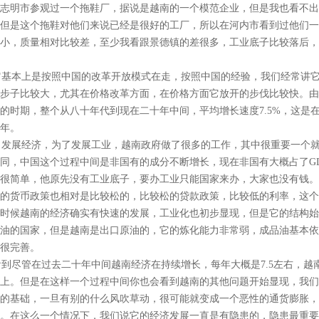
志明市参观过一个拖鞋厂，据说是越南的一个模范企业，但是我也看不出
但是这个拖鞋对他们来说已经是很好的工厂，所以在河内市看到过他们一
小，质量相对比较差，至少我看跟景德镇的差很多，工业底子比较落后，
它基本上是按照中国的改革开放模式在走，按照中国的经验，我们经常讲
步子比较大，尤其在价格改革方面，在价格方面它放开的步伐比较快。由
的时期，整个从八十年代到现在二十年中间，平均增长速度7.5%，这是
年。
发展经济，为了发展工业，越南政府做了很多的工作，其中很重要一个就
同，中国这个过程中间是非国有的成分不断增长，现在非国有大概占了GD
很简单，他原先没有工业底子，要办工业只能国家来办，大家也没有钱。
的货币政策也相对是比较松的，比较松的贷款政策，比较低的利率，这个
时候越南的经济确实有快速的发展，工业化也初步显现，但是它的结构始
油的国家，但是越南是出口原油的，它的炼化能力非常弱，成品油基本依
很完善。
尽管在过去二十年中间越南经济在持续增长，每年大概是7.5左右，越
上。但是在这样一个过程中间你也会看到越南的其他问题开始显现，我们
的基础，一旦有别的什么风吹草动，很可能就变成一个恶性的通货膨胀，
。在这么一个情况下，我们说它的经济发展一直是有隐患的，隐患最重要