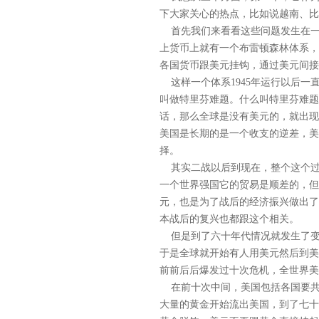
下大家关心的热点，比如说越南、比
首先我们来看看这些问题发生在一
上货币上就有一个布雷顿森林体系，
各国货币跟美元挂钩，通过美元间接
这样一个体系1945年运行以后一
叫做特里芬难题。什么叫特里芬难题
话，那么全球是没有美元的，就出现
美国是长期的是一个收支的逆差，美
择。
其实二战以后到现在，整个这个过
一个世界强国它的贸易是顺差的，但
元，也是为了战后的经济振兴做出了
本战后的复兴也都跟这个相关。
但是到了六十年代情况就发生了变化
于是全球就开始有人用美元然后到美
前前后后爆发过十次危机，全世界美
在前十次中间，美国包括各国要共
大量的黄金开始流出美国，到了七十