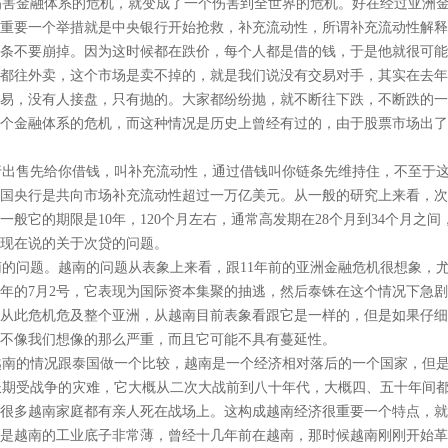
害金融体系的危机，就变成了一个伤害到全世界的危机。好在经过亚洲金
重要一个举措就是中央银行开始抢救，补充流动性，所谓补充流动性解释
条不要崩掉。因为这时候都在跌价，每个人都是借的钱，于是他就很可能
都往外卖，这个市场是卖不掉的，就是我们说没有交易对手，其实在去年
易，没有人接盘，只有抛的。大家都纷纷抛，就不断往下跌，不断跌的一
个金融体系的危机，而这种情况是历史上曾经有过的，由于股票市场出了
出售先给你借钱，叫补充流动性，通过借钱叫你链条先维持住，不至于这
国央行是共向市场补充流动性超过一万亿美元。从一般的研究上来看，次级
般它的期限是10年，120个月左右，通常高发期在28个月到34个月之
现在说的关于次贷的问题。
问题。越南的问题从表象上来看，跟11年前的亚洲金融危机很想象，尤
97年的7月2号，它表现为国际资本集聚的抽逃，然后泰铢在这个情况下急
从此危机危及整个亚洲，从越南目前表象看跟它是一样的，但是如果仔细
不像我们想像的那么严重，而且它可能不具有蔓延性。
南的情况跟泰国做一个比较，越南是一个经济相对落后的一个国家，但是
期受战争的灾难，它大概从二次大战前到八十年代，大概四、五十年间都
很多越南家庭都有亲人死在战场上。这构成越南经济很重要一个特点，就
但是越南的工业底子非常薄，曾经十几年前在越南，那时候越南刚刚开始