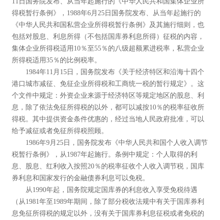
11日国务院发布、从当年起施行的《中华人民共和国集体企业所
得税暂行条例》，1988年6月25日国务院发布、从当年起施行的
《中华人民共和国私营企业所得税暂行条例》及其施行细则，也
包括对股息、利息所得（不包括国库券利息所得）征税的内容，
集体企业所得税适用10％至55％的八级超额累进税率，私营企业
所得税适用35％的比例税率。
1984年11月15日，国务院发布《关于经济特区和沿海十四个
港口城市减征、免征企业所得税和工商统一税的暂行规定》。这
个文件中规定：外资企业来源于经济特区等规定地区的股息、利
息，除了依法免征所得税的以外，都可以减按10％的税率征收所
得税。其中提供资金条件优惠的，经过当地人民政府批准，可以
给予减征或者免征所得税照顾。
1986年9月25日，国务院发布《中华人民共和国个人收入调节
税暂行条例》，从1987年起施行。条例中规定：个人取得的利
息、股息、红利收入按照20％的税率征收个人收入调节税，国库
券利息和国家发行的金融债券利息可以免税。
从1990年起，国务院规定国库券的利息收入享受免税待遇
（从1981年至1989年期间，除了部分税收法规中有关于国库券利
息免征所得税的规定以外，没有关于国库券利息征税或者免税的