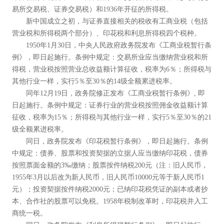
易所交易税、证券交易税）和1936年开征的所得税。
新中国成立之初，与证券直接相关的税收有工商业税（包括
营业税和所得税两个部分）、印花税和利息所得税四个税种。
1950年1月30日，中央人民政府政务院发布《工商业税暂行条
例》，即日起施行。条例中规定：交易所业应当缴纳营业税和所
得税，营业税按照营业总收益额计算征收，税率为6％；所得税与
其他行业一样，实行5％至30％的14级全额累进税率。
同年12月19日，政务院修正发布《工商业税暂行条例》, 即
日起施行。条例中规定：证券行业的营业税按照佣金收益额计算
征收，税率为15％；所得税与其他行业一样，实行5％至30％的21
级全额累进税率。
同日，政务院发布《印花税暂行条例》，即日起施行。条例
中规定：债券、股票和投资契据的立据人应当缴纳印花税，债券
按照票面金额的3‰缴纳；股票按件纳税200元（注：旧人民币，
1955年3月以后改为新人民币，旧人民币10000元等于新人民币1
元）；投资契据按件纳税2000元；已纳印花税凭证的副本或者抄
本、合作社的股票可以免税。1958年税制改革时，印花税并入工
商统一税。