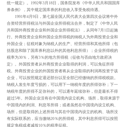
统一规定）。1992年3月18日，国务院发布《中华人民共和国国库
券条例》，其中规定国库券的利息收入享受免税待遇。
1991年4月9日，第七届全国人民代表大会第四次会议将中外
合资经营所得税法与外国企业所得税法合并，制定了《中华人民
共和国外商投资企业和外国企业所得税法》，从同年7月1日起施
行。外商投资企业和外国企业所得税的纳税人为外商投资企业和
外国企业；征税对象为纳税人的生产、经营所得和其他所得（包
括股息和除了国库券利息以外的其他利息所得）；企业所得税的
税率为30％，另有3％的地方所得税（征收与否由地方政府决
定）。外国投资者从外商投资企业取得的利润，可以免征所得
税。外商投资企业的外国投资者将从企业取得的利润再投资于该
企业，可以按照规定退还部分以至全部已经缴纳的所得税税款。
纳税人发生年度亏损的，可以用下一纳税年度的所得弥补；下一
纳税年度的所得不足弥补的，可以逐年延续弥补，但是最长不得
超过5年。外国企业没有在中国境内设立机构、场所，取得来源于
中国境内的利润、利息等所得；或者虽然在中国境内设立机构、
场所，但是取得的上述所得与其在中国境内设立的机构、场所没
有实际联系的，应当缴纳20％的所得税，其中利息所得可以按照
规定免税或者减按10％的税率征税。