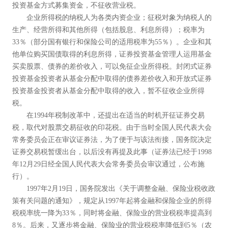
投资基金方式募集资金，不征收营业税。
企业所得税的纳税人为各类内资企业；征税对象为纳税人的
生产、经营所得和其他所得（包括股息、利息所得）；税率为
33％（部分国有银行和保险公司的适用税率为55％）。企业和其
他单位购买国债取得的利息所得，证券投资基金管理人运用基金
买卖股票、债券的差价收入，可以免征企业所得税。封闭式证券
投资基金投资者从基金分配中取得的债券差价收入和开放式证券
投资基金投资者从基金分配中取得的收入，暂不征收企业所得
税。
在1994年税制改革中，还提出在适当的时机开征证券交易
税，取代对股票交易征收的印花税。由于当时全国人民代表大会
常务委员会正在审议证券法，为了便于与该法衔接，国务院决定
证券交易税暂缓出台，以后没有再提及此事（证券法已经于1998
年12月29日经全国人民代表大会常务委员会审议通过，公布施
行）。
1997年2月19日，国务院发出《关于调整金融、保险业税收政
策有关问题的通知》，规定从1997年起将金融和保险企业的所得
税税率统一降为33％，同时将金融、保险业的营业税税率提高到
8％。后来，又逐步将金融、保险业的营业税税率降低到5％（农