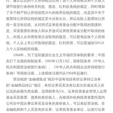
行。修正以后的个人所得税法沿用了原个人所得税法和个人收入
调节税暂行条例有关利息、股息、红利征免税的规定，同时增加
了关于财产转让所得按照20％的税率征税的规定，但是其中关于
股票转让所得征税的规定至今没有出台，所以实际上股票转让所
得一直没有征税。从封闭式证券投资基金分配中取得的国债利
息、买卖股票价差收入和从开放式证券投资基金分配中取得的收
入，外国人从外商投资企业取得的股息，可以暂免征收个人所得
税。个人从上市公司取得的股息、红利所得，可以暂减按50%计
入个人应纳税所得额。
1994年，为了适应建设社会主义市场经济体制的要求，中国
实行了全面的税制改革。1993年12月13日，国务院发布《中华人
民共和国营业税暂行条例》、《中华人民共和国企业所得税暂行
条例》等税收法规，上述税收法规均从1994年起施行。
营业税的“金融保险业”税目中设有包括有价证券转让业务
的“金融商品转让”项目，有价证券买卖业务以卖出价减去买入价
以后的余额为营业额，适用税率为5％。证券投资基金管理人运用
基金买卖股票、债券的差价收入，合格境外机构投资者委托境内
公司在中国从事证券买卖业务的差价收入，可以免征营业税。非
金融机构和个人买卖有价证券、证券投资基金单位，以发行证券