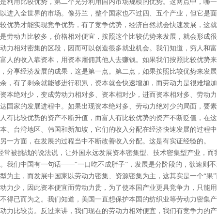
是利用比较优势，第二个充分利用国内市场规模的优势。这两点中，哪一
以进入全世界的市场。像芬兰，整个国家也不过四、五个产业，但它是面
较优势才能实现竞争优势，有了竞争优势，经济自然就会快速发展，这就
是劳动力比较多，价格相对便宜，按照这个比较优势来发展，就会形成很
动力相对密集的区段，因而可以创造很多就业机会。我们知道，穷人和富
富人的收入靠资本，用资本雇佣其他人去赚钱。如果我们按照比较优势来
，分享经济发展的成果，这是第一点。第二点，如果按照比较优势来发展
余，有了剩余就能够进行积累，资本就会快速增加，而劳动力是很难增加
资本绝对少，变成劳动力相对多、资本相对少，进而资本相对多、劳动力
达国家的发展进程中。如果出现资本绝对多、劳动力绝对少的局面，要素
人有比较优势的资产不断升值，而富人有比较优势的资产不断贬值，在这
本、台湾地区、韩国和新加坡，它们的收入分配在经济快速发展的过程中
另一方面，在发展的过程当中不断改善收入分配。这是有实证经验的。
经常被挑战的说法说，让外国永远发展资本密集型、技术密集型产业，而
。我们中国有一句话——“一口吃不成胖子”，发展是分阶段的，欲速则
型为主，而发展中国家以劳动力密集、资源密集为主，这其实是一个“果”
动力少，因此资本便宜而劳动力贵，为了使本国产业更具竞争力，只能用
不得已而为之。我们知道，美国一直想保护本国的纺织业等劳动力密集产
动力比较贵。反过来讲，我们现在的劳动力相对便宜，我们有竞争力的产