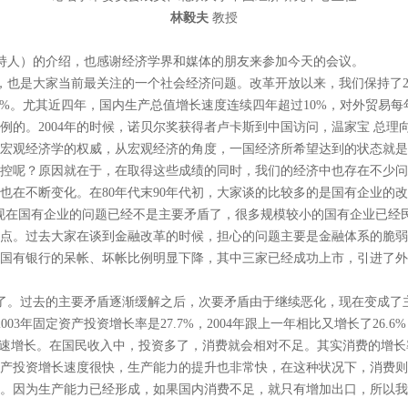
林毅夫
教授
持人）的介绍，也感谢经济学界和媒体的朋友来参加今天的会议。
也是大家当前最关注的一个社会经济问题。改革开放以来，我们保持了2
7.2%。尤其近四年，国内生产总值增长速度连续四年超过10%，对外贸易每
例的。2004年的时候，诺贝尔奖获得者卢卡斯到中国访问，温家宝 总理
宏观经济学的权威，从宏观经济的角度，一国经济所希望达到的状态就是
控呢？原因就在于，在取得这些成绩的同时，我们的经济中也存在不少问
也在不断变化。在80年代末90年代初，大家谈的比较多的是国有企业的
现在国有企业的问题已经不是主要矛盾了，很多规模较小的国有企业已经
点。过去大家在谈到金融改革的时候，担心的问题主要是金融体系的脆弱
国有银行的呆帐、坏帐比例明显下降，其中三家已经成功上市，引进了外
了。过去的主要矛盾逐渐缓解之后，次要矛盾由于继续恶化，现在变成了
2003年固定资产投资增长率是27.7%，2004年跟上一年相比又增长了26.6%，
快速增长。在国民收入中，投资多了，消费就会相对不足。其实消费的增长
产投资增长速度很快，生产能力的提升也非常快，在这种状况下，消费则
。因为生产能力已经形成，如果国内消费不足，就只有增加出口，所以我