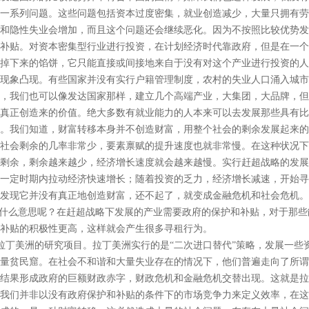
一系列问题。这些问题包括资本过度密集，就业创造减少，大量只拥有劳
和隐性失业会增加，而且这个问题还会继续恶化。因为不按照比较优势发
补贴。对资本密集型行业进行投资，在计划经济时代靠政府，但是在一个
掉下来的馅饼，它只能直接或间接地来自于没有对这个产业进行投资的人
现象凸现。有些国家并没有实行户籍管理制度，农村的失业人口涌入城市
，我们也可以像发达国家那样，建立几个高端产业，大集团，大品牌，但
真正创造来的价值。绝大多数有就业能力的人本来可以去发展那些具有比
。我们知道，财富转移本身并不创造财富，用整个社会的剩余发展起来的
社会剩余的几率非常少，要素禀赋的提升速度也就非常慢。在这种状况下
剩余，剩余越来越少，经济增长速度就会越来越慢。实行赶超战略的发展
一定时期内拉动经济快速增长；随着投资的乏力，经济增长减速，开始寻
发现它并没有真正地创造财富，还不起了，就变成金融危机和社会危机。
，什么意思呢？在赶超战略下发展的产业需要政府的保护和补贴，对于那
补贴的积极性更高，这样就会产生很多寻租行为。
丁美洲的研究项目。拉丁美洲实行的是“二次进口替代”策略，发展一些
量贫民窟。在社会不和谐和大量失业存在的情况下，他们普遍走向了所谓
结果形成政府的巨额财政赤字，财政危机和金融危机交替出现。这就是拉
我们并非以没有政府保护和补贴的条件下的市场竞争力来定义效率，在这