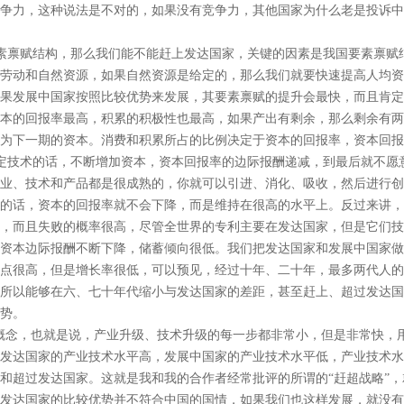
争力，这种说法是不对的，如果没有竞争力，其他国家为什么老是投诉中
素禀赋结构，那么我们能不能赶上发达国家，关键的因素是我国要素禀赋
劳动和自然资源，如果自然资源是给定的，那么我们就要快速提高人均资
果发展中国家按照比较优势来发展，其要素禀赋的提升会最快，而且肯定
本的回报率最高，积累的积极性也最高，如果产出有剩余，那么剩余有两
为下一期的资本。消费和积累所占的比例决定于资本的回报率，资本回报
定技术的话，不断增加资本，资本回报率的边际报酬递减，到最后就不愿
业、技术和产品都是很成熟的，你就可以引进、消化、吸收，然后进行创
的话，资本的回报率就不会下降，而是维持在很高的水平上。反过来讲，
，而且失败的概率很高，尽管全世界的专利主要在发达国家，但是它们技
资本边际报酬不断下降，储蓄倾向很低。我们把发达国家和发展中国家做
点很高，但是增长率很低，可以预见，经过十年、二十年，最多两代人的
所以能够在六、七十年代缩小与发达国家的差距，甚至赶上、超过发达国
势。
概念，也就是说，产业升级、技术升级的每一步都非常小，但是非常快，
发达国家的产业技术水平高，发展中国家的产业技术水平低，产业技术水
和超过发达国家。这就是我和我的合作者经常批评的所谓的“赶超战略”
发达国家的比较优势并不符合中国的国情，如果我们也这样发展，就没有