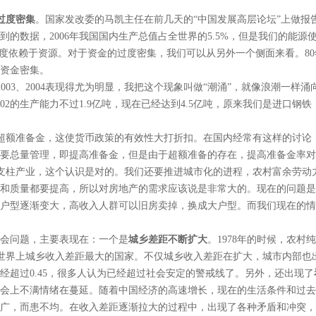
过度密集
。国家发改委的马凯主任在前几天的“中国发展高层论坛”上做报
的数据，2006年我国国内生产总值占全世界的5.5%，但是我们的能源使
高度依赖于资源。对于资金的过度密集，我们可以从另外一个侧面来看。8
资金密集。
2003、2004表现得尤为明显，我把这个现象叫做“潮涌”，就像浪潮一
02的生产能力不过1.9亿吨，现在已经达到4.5亿吨，原来我们是进口钢
超额准备金，这使货币政策的有效性大打折扣。在国内经常有这样的讨论
要总量管理，即提高准备金，但是由于超额准备的存在，提高准备金率对
支柱产业，这个认识是对的。我们还要推进城市化的进程，农村富余劳动
和质量都要提高，所以对房地产的需求应该说是非常大的。现在的问题是
户型逐渐变大，高收入人群可以旧房卖掉，换成大户型。而我们现在的情
会问题，主要表现在：一个是
城乡差距不断扩大
。1978年的时候，农
现在是世界上城乡收入差距最大的国家。不仅城乡收入差距在扩大，城市内部
经超过0.45，很多人认为已经超过社会安定的警戒线了。另外，还出现了
会上不满情绪在蔓延。随着中国经济的高速增长，现在的生活条件和过去
广，而患不均。在收入差距逐渐拉大的过程中，出现了各种矛盾和冲突，