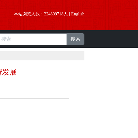
本站浏览人数：
224809718
人 |
English
搜索
谐发展