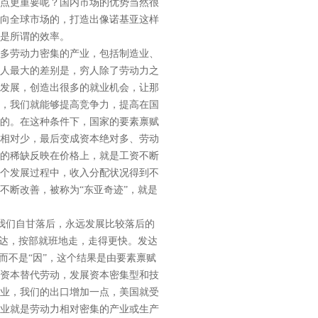
点更重要呢？国内市场的优势当然很
向全球市场的，打造出像诺基亚这样
是所谓的效率。
多劳动力密集的产业，包括制造业、
人最大的差别是，穷人除了劳动力之
发展，创造出很多的就业机会，让那
，我们就能够提高竞争力，提高在国
的。在这种条件下，国家的要素禀赋
相对少，最后变成资本绝对多、劳动
的稀缺反映在价格上，就是工资不断
个发展过程中，收入分配状况得到不
不断改善，被称为“东亚奇迹”，就是
我们自甘落后，永远发展比较落后的
不达，按部就班地走，走得更快。发达
而不是“因”，这个结果是由要素禀赋
资本替代劳动，发展资本密集型和技
业，我们的出口增加一点，美国就受
业就是劳动力相对密集的产业或生产