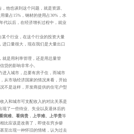
告，他也谈到这个问题，就是资源、
用量占15%，钢材的使用占30%，水
0年代以后，在经济增长过程中，就业
样涌向某个行业，在这个行业的投资大量
铁，进口量很大，现在我们是大量出口
，就是用利率管理，还是用总量管
信贷的影响非常小。
力进入城市，总要有房子住，而城市
，从市场经济国家的情况来看，开始
况不是这样，开发商提供的住宅户型
村纯收入和城市可支配收入的对比关系是
也出现了一些待业、失业以及退休后的
看病难、看病贵
，
上学难、上学贵
等
相比应该是改善了，即使在穷乡僻
甚至出现一种怀旧的情绪，认为过去