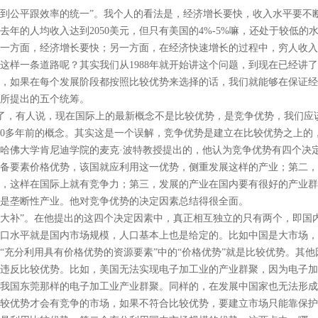
到公平跟效率的统一”。我个人的看法是，经济增长要快，收入水平要不
去年的人均收入达到2050美元，但只有美国的4%-5%嘛，还处于较低
一方面，经济增长要快；另一方面，在经济快速增长的过程中，穷人收入
这样一条道路呢？其实我们从1988年就开始讲这个问题，到现在已经讲了
，如果在每个发展阶段都按照比较优势来选择的话，我们就能够在保证经
所提出的五个统筹。
了，有人说，现在国际上的最新概念不是比较优势，是竞争优势，我们应
00多年前的概念。其实这是一个误解，竞争优势是建立在比较优势之上的
哈佛大学肯尼迪学院的麦克·波特教授提出的，他认为竞争优势有四个决
备要素价格优势，该国就应利用这一优势，侧重发展这样的产业；第二，
，这样在国际上就有竞争力；第三，发展的产业在国内要有很好的产业群
是垄断性产业。他对竞争优势的决定因素总结得很全面。
大补”。在他提出的这四个决定因素中，真正相互独立的只有两个，即国
口水平就是国内市场规模，人口基本上也是给定的。比如中国是大市场，
“充分利用具有价格优势的资源要素”中的“价格优势”就是比较优势。其
违反比较优势。比如，美国无法实现电子加工业的产业群聚，因为电子加
我国东莞那样的电子加工业产业群聚。同样的，在发展中国家也无法形成
较优势才会有竞争的市场，如果不符合比较优势，要建立市场只能靠保护