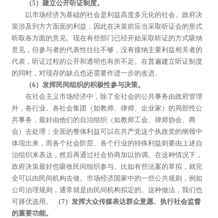
（5）建立公开听证制度。
以市场经济为基础的社会是利益高度多元化的社会。政府决
策涉及到方方面面的利益，因此在决策前应当采取听证会的形式
听取各方面的意见。现在有些部门已经开始采取听证的方式吸纳
意见，但参与者的代表性往往不够，没有接纳主要利益相关者的
代表，听证过程的公开和透明也有所不足。在普遍建立听证制度
的同时，对现存的缺点也还需要作进一步的改进。
（6）发挥民间组织的积极性参与决策。
在社会主义市场经济中，除了全社会的公共事务由政府管理
外，各行业、各社会集团（如教师、律师、企业家）的局部性公
共事务，最好由他们的自治组织（如教师工会、律师协会、商
会）去处理；全面的整体利益可以在共产党这个执政党的纲领中
体现出来，而各个社会阶层、各个行业的特殊利益则要由上述自
治组织来表达，然后再通过社会协商加以协调。在这种情况下，
政府决策最好也吸收民间组织参与。比如有些法案的草拟，就完
全可以由民间机构去做。市场经济国家中的一些公共规则，例如
公司治理规则，通常就是由民间机构拟定的。这种做法，我们也
可择优选用。
（7）发挥大众传媒表达群众意愿、执行社会监督
的重要功能。