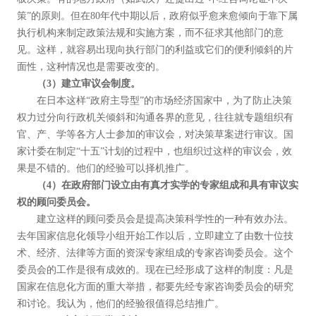
策”的原则。但在80年代中期以后，政府似乎愈来愈倾向于靠下属
执行机构来制定政策法规和实施方案，而不征求其他部门的意
见。这样，就容易出现向执行部门的利益或它们的便利倾斜的片
面性，这种情况也是需要改变的。
（3）建立审议会制度。
在日本这样“政府主导型”的市场经济国家中，为了防止决策
权力过分向行政机关倾斜和沟通各界的意见，往往就专题组织有
官、产、学等各方人士参加的审议会，对决策草案进行审议。国
家计委在制定“十五”计划的过程中，也组织过这样的审议会，效
果是不错的。他们的经验可以择机推广。
（4）在政府部门设立由有真才实学的专家组成和具有审议实
权的顾问委员会。
建立这样的顾问委员会是提高决策科学性的一种有效办法。
去年国家信息化领导小组开始工作以后，立即建立了由数十位技
术、经济、法律等方面的资深专家组成的专家咨询委员会。这个
委员会的工作是很有成效的。现在已经形成了这样的制度：凡是
国家在信息化方面的重大举措，都要先经专家咨询委员会的研究
和讨论。我认为，他们的经验很值得总结推广。