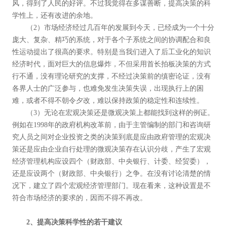
风，得到了人民的好评。不过我觉得在多谋善断，提高决策的科
学性上，还有改进的余地。
（2）市场经济经过几百年的发展到今天，已经成为一个十分
庞大、复杂、精巧的系统，对于各个子系统之间的协调配合和良
性运动提出了很高的要求。特别是当我们进入了后工业化的知识
经济时代，面对巨大的信息爆炸，不但采用首长拍板决策的方式
行不通，没有理论研究的支撑，不经过决策前的缜密论证，没有
各界人士的广泛参与，也难免发生决策失误，出现执行上的困
难，或者不得不朝令夕改，难以保持政策的稳定性和连续性。
（3）无论在宏观决策还是微观决策上都能找到这样的例证。
例如在1998年的政府机构改革前，由于主管编制的部门和咨询研
究人员之间对企业投资之类的决策到底是应由政府管理的宏观决
策还是应由企业自行处理的微观决策存在认识分歧，产生了宏观
经济管理机构应设四个（财政部、中央银行、计委、经贸委），
还是应设两个（财政部、中央银行）之争。在没有讨论清楚的情
况下，建立了四个宏观经济管理部门。现在看来，这种设置是不
符合市场经济的要求的，因而不得不再改。
2、提高决策科学性的若干建议