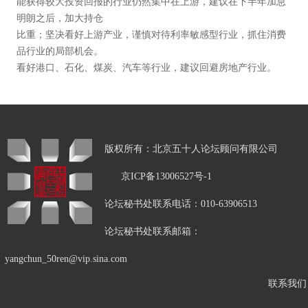
能获得较大投资回报的行业仍然集中在上游，建议在下半年加息
明朗之后，加大持仓
比重；坚决看好上游产业，谨慎对待利率敏感型行业，抓住消费
品行业的局部机会。
看好港口、石化、煤炭、汽车等行业，建议回避房地产行业。
版权所有：北京五十人论坛顾问有限公司
京ICP备13006527号-1
论坛秘书处联系电话：010-63906513
论坛秘书处联系邮箱：
yangchun_50ren@vip.sina.com
联系我们