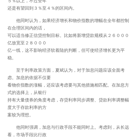
５％以上，不过全年
还是有望回到３％至４％的区间内。
他同时认为，如果经济增长和物价指数的增幅在全年都控制
在合理区间内的话，
可以适当修正信贷控制目标。比如将新增贷款规模从２６０００
亿放宽至２８０００
亿一线，这不影响经济软着陆的判断，但可使经济增长更为平
稳。
至于利率政策方面，夏斌认为，对于加息问题应该全面考
虑。加息的依据不仅要
看物价指数的涨幅，还应该考虑要与其他措施相匹配。在加息方
式的选择上，从银行
持有大量债券的角度考虑，存贷利率同步调整、贷款利率调整幅
度大于存款利率的方
案较为理想。
他同时强调，加息与行政手段不能同时上。考虑到，从长远
看，市场手段比行政