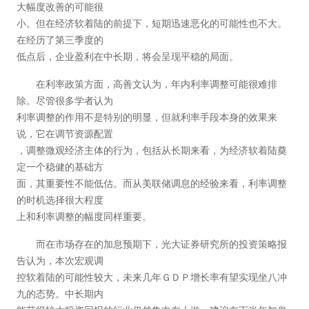
大幅度改善的可能很
小。但在经济软着陆的前提下，短期迅速恶化的可能性也不大。
在经历了第三季度的
低点后，企业盈利在中长期，将会呈现平稳的局面。
在利率政策方面，高善文认为，年内利率调整可能很难排
除。尽管很多学者认为
利率调整的作用不是特别的明显，但就利率手段本身的效果来
说，它在调节资源配置
，调整微观经济主体的行为，包括从长期来看，为经济软着陆奠
定一个稳健的基础方
面，其重要性不能低估。而从美联储调息的经验来看，利率调整
的时机选择很大程度
上和利率调整的幅度同样重要。
而在市场存在的加息预期下，光大证券研究所的投资策略报
告认为，本次宏观调
控软着陆的可能性较大，未来几年ＧＤＰ增长率有望实现坐八冲
九的态势。中长期内