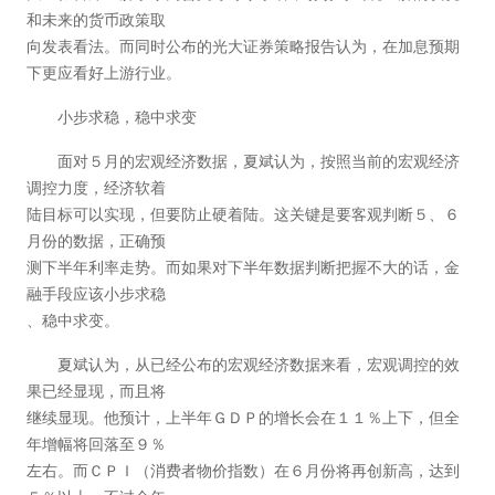
和未来的货币政策取
向发表看法。而同时公布的光大证券策略报告认为，在加息预期
下更应看好上游行业。
小步求稳，稳中求变
面对５月的宏观经济数据，夏斌认为，按照当前的宏观经济
调控力度，经济软着
陆目标可以实现，但要防止硬着陆。这关键是要客观判断５、６
月份的数据，正确预
测下半年利率走势。而如果对下半年数据判断把握不大的话，金
融手段应该小步求稳
、稳中求变。
夏斌认为，从已经公布的宏观经济数据来看，宏观调控的效
果已经显现，而且将
继续显现。他预计，上半年ＧＤＰ的增长会在１１％上下，但全
年增幅将回落至９％
左右。而ＣＰＩ（消费者物价指数）在６月份将再创新高，达到