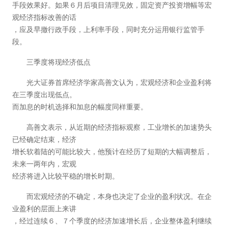
手段效果好。如果６月后项目清理见效，固定资产投资增幅等宏
观经济指标改善的话
，应及早撤行政手段，上利率手段，同时充分运用银行监管手
段。
三季度将现经济低点
光大证券首席经济学家高善文认为，宏观经济和企业盈利将
在三季度出现低点。
而加息的时机选择和加息的幅度同样重要。
高善文表示，从近期的经济指标观察，工业增长的加速势头
已经确定结束，经济
增长软着陆的可能比较大，他预计在经历了短期的大幅调整后，
未来一两年内，宏观
经济将进入比较平稳的增长时期。
而宏观经济的不确定，本身也决定了企业的盈利状况。在企
业盈利的层面上来讲
，经过连续６、７个季度的经济加速增长后，企业整体盈利继续