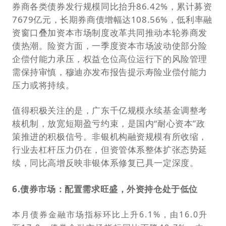
券商各类债券发行规模同比抬升86.42%，累计募资
7679亿元，长期券商债增幅达108.56%，低利率融
资窗口叠加资本市场制度改革共同推动本轮券商发
债热潮。险资方面，一季度资本市场波动使部分险
企偿付能力承压，权益仓位高位运行下的风险管理
需保持审慎，穆迪亦发布报告提示寿险业偿付能力
压力或将持续。
值得积极关注的是，广东千亿规模永续基金调整考
核机制，放宽短期盈亏约束，是国内“耐心资本”政
策推进的积极信号。非银机构融资规模有所收缩，
行业去杠杆压力仍在，但资管体系整体扩张态势延
续，同比高增反映非银体系修复已具一定深度。
6.债
券市
场：配置需求旺盛，外资持仓处于低位
本月债券金融市场指标环比上升6.1%，由16.0升