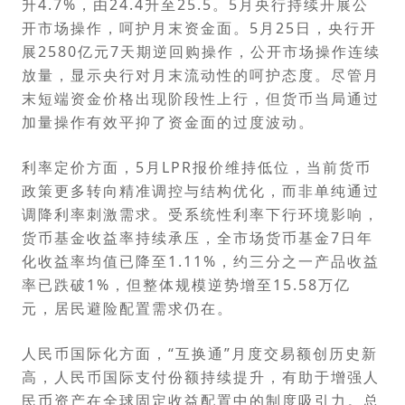
升4.7%，由24.4升至25.5。5月央行持续开展公
开市场操作，呵护月末资金面。5月25日，央行开
展2580亿元7天期逆回购操作，公开市场操作连续
放量，显示央行对月末流动性的呵护态度。尽管月
末短端资金价格出现阶段性上行，但货币当局通过
加量操作有效平抑了资金面的过度波动。
利率定价方面，5月LPR报价维持低位，当前货币
政策更多转向精准调控与结构优化，而非单纯通过
调降利率刺激需求。受系统性利率下行环境影响，
货币基金收益率持续承压，全市场货币基金7日年
化收益率均值已降至1.11%，约三分之一产品收益
率已跌破1%，但整体规模逆势增至15.58万亿
元，居民避险配置需求仍在。
人民币国际化方面，“互换通”月度交易额创历史新
高，人民币国际支付份额持续提升，有助于增强人
民币资产在全球固定收益配置中的制度吸引力。总