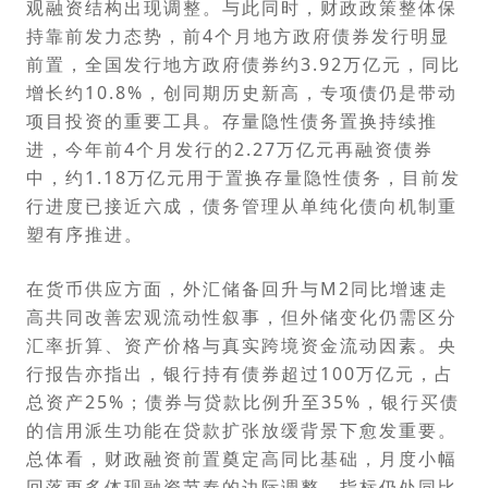
观融资结构出现调整。与此同时，财政政策整体保
持靠前发力态势，前4个月地方政府债券发行明显
前置，全国发行地方政府债券约3.92万亿元，同比
增长约10.8%，创同期历史新高，专项债仍是带动
项目投资的重要工具。存量隐性债务置换持续推
进，今年前4个月发行的2.27万亿元再融资债券
中，约1.18万亿元用于置换存量隐性债务，目前发
行进度已接近六成，债务管理从单纯化债向机制重
塑有序推进。
在货币供应方面，外汇储备回升与M2同比增速走
高共同改善宏观流动性叙事，但外储变化仍需区分
汇率折算、资产价格与真实跨境资金流动因素。央
行报告亦指出，银行持有债券超过100万亿元，占
总资产25%；债券与贷款比例升至35%，银行买债
的信用派生功能在贷款扩张放缓背景下愈发重要。
总体看，财政融资前置奠定高同比基础，月度小幅
回落更多体现融资节奏的边际调整，指标仍处同比