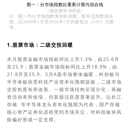
图一：分市场指数比重累计图与拟合线
（数据整理/胡明磊
）
注：图一为分市场指数堆积柱状图，配有总指数拟合
线，以2008年1月至2026年5月的最低点（100）为基
准。
1
.
股票
市
场：
二级交投回暖
本月股票金融市场指标环比上升1.3%，由25.6升
至25.9；股票金融市场指标同比上升18.9%，由
21.8升至25.9。5月A股市场整体偏暖，科创板与
半导体板块受科技产业资本化预期提振，二级市场
交投热度有所改善。一级市场结构呈现分化：再融
资活动有所收缩，但新股活跃度显著提升。以
长江
存储
等半导体龙头资本化预期为代表，国产存储
核心资产证券化进程受到市场关注，对科技板块风
险偏好形成一定支撑。