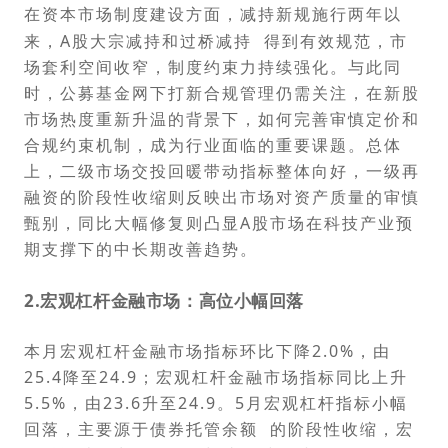
在资本市场制度建设方面，减持新规施行两年以
来，A股大宗减持和
过桥减持
得到有效规范，市
场套利空间收窄，制度约束力持续强化。与此同
时，公募基金网下打新合规管理仍需关注，在新股
市场热度重新升温的背景下，如何完善审慎定价和
合规约束机制，成为行业面临的重要课题。总体
上，二级市场交投回暖带动指标整体向好，一级再
融资的阶段性收缩则反映出市场对资产质量的审慎
甄别，同比大幅修复则凸显A股市场在科技产业预
期支撑下的中长期改善趋势。
2.
宏
观杠杆金融市
场：
高位小幅回落
本月宏观杠杆金融市场指标环比下降2.0%，由
25.4降至24.9；宏观杠杆金融市场指标同比上升
5.5%，由23.6升至24.9。5月宏观杠杆指标小幅
回落，主要源于
债券托管余额
的阶段性收缩，宏