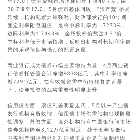
至17.0；债券金融市场指标同比下降40.7%，由
28.7降至17.0。5月债市整体回暖，“资产荒”格局
延续，机构配置力量强劲。财政部发行的10年期
固定利率附息国债，最终中标利率为1.7273%，
边际利率为1.7443%，全场投标倍数达4.32倍，
中标利率低于市场预期，反映出机构对长期利率前
景的乐观预期与强劲的配置意愿。
商业银行成为债券市场主要增持力量，4月商业银
行债券托管量合计净增9838亿元，其中利率债净
增7291亿元，在有效融资需求仍待修复的背景
下，债券投资的战略重要性明显上升。
信用债方面，票债利差明显走阔，5月以来产业债
发行规模有所收缩，信用债市场供需结构出现阶段
性调整。外资方面，境外机构持有中国银行间市场
债券规模降至3.12万亿元附近，处于五年多低位，
中美利差倒挂与外汇对冲成本高企是主要制约因