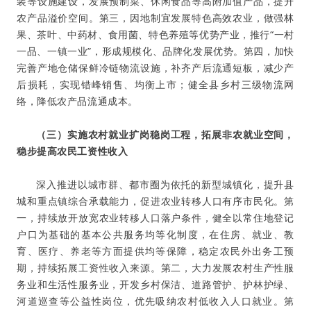
装等设施建设，发展预制菜、休闲食品等高附加值产品，提升
农产品溢价空间。第三，因地制宜发展特色高效农业，做强林
果、茶叶、中药材、食用菌、特色养殖等优势产业，推行“一村
一品、一镇一业”，形成规模化、品牌化发展优势。第四，加快
完善产地仓储保鲜冷链物流设施，补齐产后流通短板，减少产
后损耗，实现错峰销售、均衡上市；健全县乡村三级物流网
络，降低农产品流通成本
。
（三）实施农村就业扩岗稳岗工程，拓展非农就业空间，
稳步提高农民工资性收入
深入推进以城市群、都市圈为依托的新型城镇化，提升县
城和重点镇综合承载能力，促进农业转移人口有序市民化。第
一，持续放开放宽农业转移人口落户条件，健全以常住地登记
户口为基础的基本公共服务均等化制度，在住房、就业、教
育、医疗、养老等方面提供均等保障，稳定农民外出务工预
期，持续拓展工资性收入来源。第二，大力发展农村生产性服
务业和生活性服务业，开发乡村保洁、道路管护、护林护绿、
河道巡查等公益性岗位，优先吸纳农村低收入人口就业。第