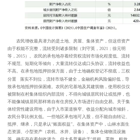
农民增收最具潜力的是土地、房屋、集体资产，但这些资产
由于权能不完整，流转受到诸多限制（刘守英，2021；徐元明
等，2015）。农民的承包地存着经营权流转市场化程度低、流转
不规范、短期化等倾向，大量流转仅达成口头协议，流转收益也
不高。在承包地抵押担保方面，由于土地确权登记不彻底，
三权
分置
落实不到位，流转市场不健全，金融机构风险偏好低，导
致承包地抵押担保困难。农民的宅基地及其建筑物，使用权仅仅
被限制在村集体组织内部流转，不得向城镇居民转让或抵押，也
不能像城镇居民那样将自有住房投入市场进行自由交易。关于集
体经营性建设用地，由于入市渠道狭窄、收益分配向城市倾斜，
农民分享比例太低。一些地区承包地可入股，但不能自由转让、
抵押、继承，只是承认“账面权益”。在集体资产中，山林水面生
态资源、小型资产（农机、水井、设备）、集体仓储物流设施
等，确实存在着创收潜力，但大多普遍处于“低租、零散、粗放、