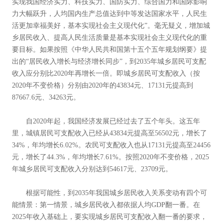
实现我国经济实力、科技实力、国防实力、综合国力和国际影响
力大幅跃升，人均国内生产总值达到中等发达国家水平，人民生
活更加幸福美好，基本实现社会主义现代化”。毫无疑义，增加城
乡居民收入、提高人民生活质量是基本实现社会主义现代化的重
要目标。如果按照《中华人民共和国第十五个五年规划纲要》提
出的“居民收入增长与经济增长同步”，到2035年城乡居民可支配
收入应分别比2020年再增长一倍。即城乡居民可支配收入（按
2020年不变价格）分别由2020年的43834元、17131元提高到
87667.6元、34263元。
自2020年起，我国经济发展已经过去了五个年头。这五年
里，城镇居民可支配收入已经从43834元提高至56502元，增长了
34%，年均增长6.02%。农民可支配收入也从17131元提高至24456
元，增长了44.3%，年均增长7.61%。按照2020年不变价格，2025
年城乡居民可支配收入分别达到54617元、23709元。
根据可能性，到2035年我国城乡居民收入关系变动有四个可
能情景：第一情景，城乡居民收入都依据人均GDP翻一番。在
2025年收入基础上，要实现城乡居民可支配收入翻一番的要求，