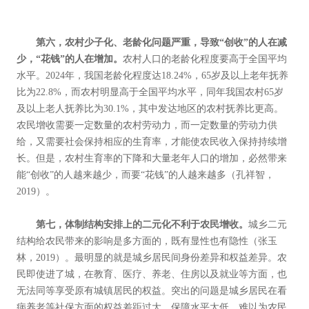
第六，农村少子化、老龄化问题严重，导致“创收”的人在减
少，“花钱”的人在增加。
农村人口的老龄化程度要高于全国平均
水平。2024年，我国老龄化程度达18.24%，65岁及以上老年抚养
比为22.8%，而农村明显高于全国平均水平，同年我国农村65岁
及以上老人抚养比为30.1%，其中发达地区的农村抚养比更高。
农民增收需要一定数量的农村劳动力，而一定数量的劳动力供
给，又需要社会保持相应的生育率，才能使农民收入保持持续增
长。但是，农村生育率的下降和大量老年人口的增加，必然带来
能“创收”的人越来越少，而要“花钱”的人越来越多（孔祥智，
2019）。
第七，体制结构安排上的二元化不利于农民增收。
城乡二元
结构给农民带来的影响是多方面的，既有显性也有隐性（张玉
林，2019）。最明显的就是城乡居民间身份差异和权益差异。农
民即使进了城，在教育、医疗、养老、住房以及就业等方面，也
无法同等享受原有城镇居民的权益。突出的问题是城乡居民在看
病养老等社保方面的权益差距过大，保障水平太低，难以为农民