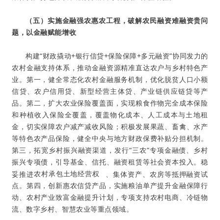
（五）实施金融强农惠农工程，破解农民融资难融资贵问
题，以金融赋能增收
构建“财政撬动+银行信贷+保险保障+多元融资”协同发力的
农村金融支持体系，推动金融资源精准直达农户与乡村特色产
业。第一，健全常态化农村金融服务机制，优化脱贫人口小额
信贷、农户信用贷、新型经营主体贷、产业链供应链贷等产
品。第二，扩大农业保险覆盖面，实现粮食作物完全成本保险
和种植收入保险全覆盖，覆盖物化成本、人工成本与土地租
金，切实保障农户减产减收风险；积极发展果蔬、畜禽、水产
等特色农产品保险，健全中央与地方财政保费补贴分担机制。
第三，拓宽乡村振兴融资渠道，发行“三农”专项金融债、乡村
振兴专项债，引导基金、信托、融资租赁等社会资本投入。稳
妥推进
农村承包土地经营权
、集体资产、农房等抵押融资试
点。第四，创新惠农信贷产品，实施粮油单产提升金融保障行
动、农村产业致富金融提升计划，专项支持农村电商、冷链物
流、数字乡村、智慧农业等重点领域
。