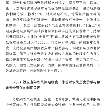
革，健全社会保障与财政转移支付机制，切实兜牢民生底线。
第一，加快推进城乡基本养老保险制度统筹整合，逐步解决城
乡制度分设、标准分离、财政补贴不均、待遇差距偏大等问
题，推动实现缴费标准统一、基础养老金标准统一、财政补助
机制统一。第二，建立基础养老金正常调整机制，“十五五”时
期分步将城乡居民基础养老金最低标准提高至合理水平，持续
提升保障能力；建议“十五五”期间，将城乡居民基础养老金最
低标准提高至月人均500元。同步完善城乡统一的职业年金制
度，支持城乡居民根据收入水平自愿参与，构建多层次养老保
障体系。第三，强化财政对农村低收入群体的转移支付力度，
稳步提高农村低保标准、特困人员供养标准，重点向老年人、
残疾人、困境儿童及因灾、因病、因学致困返贫群体倾斜，有
效减轻其医疗、养老等刚性支出压力
。
（八）设立老年农民津贴制度，体现对农民历史贡献与粮
食安全责任的制度关怀
考虑到农民在我国工业化、改革开放、城镇化进程中的历
史性贡献以及在保障国家粮食安全过程中的基础性作用，建议