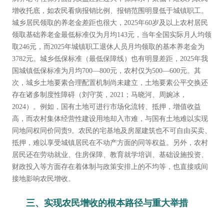
增收托底，如农民看病报销比例、报销范围明显低于城镇职工。
城乡居民领取的养老金差距也很大，2025年60岁及以上农村居民
领取基础养老金最低标准仅为月均143元，当年全国实际月人均领
取246元，而2025年城镇职工退休人员月均领取的基本养老金为
3782元。城乡低保标准（最低保障线）也有明显差距，2025年我
国城镇低保标准为月均700—800元，农村仅为500—600元。其
次，城乡土地要素合理配置机制尚未建立，土地要素公平交换还
存在诸多制度性障碍（刘守英，2021；马晓河、周婉冰，
2024）。例如，国有土地可进行市场化流转、抵押，增值收益
高，而农村集体经营性建设用地却入市难，与国有土地难以实现
同地同权同价同责9。农民的宅基地及房屋建筑也不可自由买卖、
抵押，难以享受城镇居民在不动产方面的同等权益。另外，农村
居民还在劳动就业、住房保障、教育就学培训、基础设施投资、
财政投入等方面存在着体制与政策安排上的不均等，也直接或间
接地影响农民增收。
三、实现农民增收的根本路径与重大举措