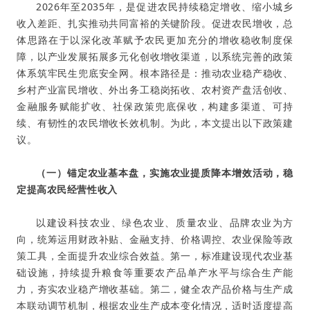
2026年至2035年，是促进农民持续稳定增收、缩小城乡
收入差距、扎实推动共同富裕的关键阶段。促进农民增收，总
体思路在于以深化改革赋予农民更加充分的增收稳收制度保
障，以产业发展拓展多元化创收增收渠道，以系统完善的政策
体系筑牢民生兜底安全网。根本路径是：推动农业稳产稳收、
乡村产业富民增收、外出务工稳岗拓收、农村资产盘活创收、
金融服务赋能扩收、社保政策兜底保收，构建多渠道、可持
续、有韧性的农民增收长效机制。为此，本文提出以下政策建
议。
（一）锚定农业基本盘，实施农业提质降本增效活动，稳
定提高农民经营性收入
以建设科技农业、绿色农业、质量农业、品牌农业为方
向，统筹运用财政补贴、金融支持、价格调控、农业保险等政
策工具，全面提升农业综合效益。第一，标准建设现代农业基
础设施，持续提升粮食等重要农产品单产水平与综合生产能
力，夯实农业稳产增收基础。第二，健全农产品价格与生产成
本联动调节机制，根据农业生产成本变化情况，适时适度提高