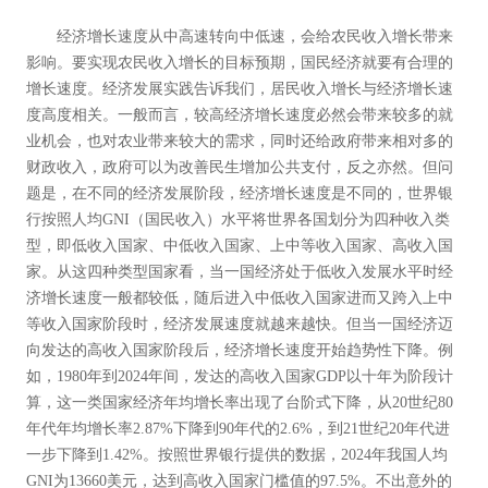
经济增长速度从中高速转向中低速，会给农民收入增长带来
影响。要实现农民收入增长的目标预期，国民经济就要有合理的
增长速度。经济发展实践告诉我们，居民收入增长与经济增长速
度高度相关。一般而言，较高经济增长速度必然会带来较多的就
业机会，也对农业带来较大的需求，同时还给政府带来相对多的
财政收入，政府可以为改善民生增加公共支付，反之亦然。但问
题是，在不同的经济发展阶段，经济增长速度是不同的，世界银
行按照人均GNI（国民收入）水平将世界各国划分为四种收入类
型，即低收入国家、中低收入国家、上中等收入国家、高收入国
家。从这四种类型国家看，当一国经济处于低收入发展水平时经
济增长速度一般都较低，随后进入中低收入国家进而又跨入上中
等收入国家阶段时，经济发展速度就越来越快。但当一国经济迈
向发达的高收入国家阶段后，经济增长速度开始趋势性下降。例
如，1980年到2024年间，发达的高收入国家GDP以十年为阶段计
算，这一类国家经济年均增长率出现了台阶式下降，从20世纪80
年代年均增长率2.87%下降到90年代的2.6%，到21世纪20年代进
一步下降到1.42%。按照世界银行提供的数据，2024年我国人均
GNI为13660美元，达到高收入国家门槛值的97.5%。不出意外的