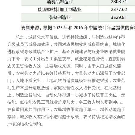
总之，城镇化水平偏低、进程持续放缓，与制造业结构转型
升级减员形成叠加效应，共同对农民增收构成多重约束。城镇化
进程放缓导致城镇产业扩张，基础设施建设与服务业吸纳就业能
力下降，农民工外出务工渠道变窄、就业稳定性降低，直接削弱
农民工资性收入这一主要增收来源。同时，由于人口城镇化滞
后，农村劳动力难以有效转移释放，大量劳动力仍滞留于农业部
门，人地矛盾突出，土地流转与适度规模经营推进缓慢，农业劳
动生产率提升速度放慢，家庭经营性收入增长受限。在此基础
上，制造业智能化、自动化转型进一步减少了传统普工岗位，无
技能、低技能农民工再就业难度加大，务工收入增长受到冲击。
在多重因素共同作用下，农民增收渠道趋于单一、增长动能趋于
减弱，城乡收入差距缩小进程趋于放缓，农民持续稳定增收面临
严峻的结构性制约。