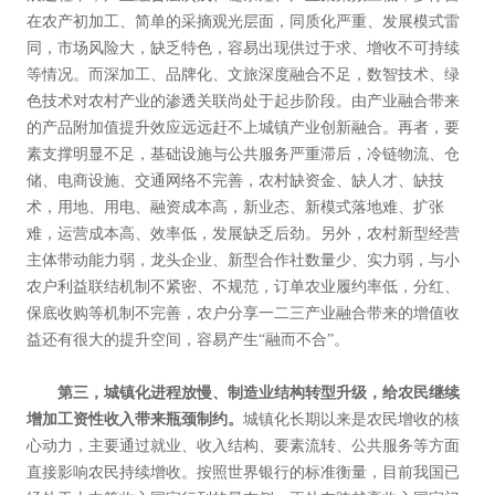
在农产初加工、简单的采摘观光层面，同质化严重、发展模式雷
同，市场风险大，缺乏特色，容易出现供过于求、增收不可持续
等情况。而深加工、品牌化、文旅深度融合不足，数智技术、绿
色技术对农村产业的渗透关联尚处于起步阶段。由产业融合带来
的产品附加值提升效应远远赶不上城镇产业创新融合。再者，要
素支撑明显不足，基础设施与公共服务严重滞后，冷链物流、仓
储、电商设施、交通网络不完善，农村缺资金、缺人才、缺技
术，用地、用电、融资成本高，新业态、新模式落地难、扩张
难，运营成本高、效率低，发展缺乏后劲。另外，农村新型经营
主体带动能力弱，龙头企业、新型合作社数量少、实力弱，与小
农户利益联结机制不紧密、不规范，订单农业履约率低，分红、
保底收购等机制不完善，农户分享一二三产业融合带来的增值收
益还有很大的提升空间，容易产生“融而不合”。
第三，城镇化进程放慢、制造业结构转型升级，给农民继续
增加工资性收入带来瓶颈制约。
城镇化长期以来是农民增收的核
心动力，主要通过就业、收入结构、要素流转、公共服务等方面
直接影响农民持续增收。按照世界银行的标准衡量，目前我国已