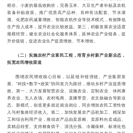
稻谷、小麦的最低收购价，完善玉米、大豆生产者补贴及农机
装备补贴政策。推广优质高产品种、良种良法配套、节水灌
溉、化肥农药减量增效、智能农机作业等技术模式，有效降低
生产投入成本，提升农业比较效益。第三，积极发展农业适度
规模经营，健全农业社会化服务体系，延伸农业产业链条，提
升价值链，促进农业生产提质增效、节本增收
。
（二）实施农村产业富民工程，培育乡村新产业新业态，
拓宽农民增收渠道
围绕农民增收核心目标，以延链补链强链、产业集群发
展、“科技+数字+政策”协同发力为路径，推动乡村产业提质增
效。第一，大力发展智慧农业、设施农业、定制农业、休闲康
养农业、无人农场、农村电商、直播带货、农文旅融合等新业
态、新模式，创造更多就近就业岗位，同步增加农民工资性收
入与村集体经济收入。第二，加快发展农产品初加工、精深加
工和综合利用产业，推动农产品由卖原粮、卖原料向卖成品、
卖精品转变。支持粮食烘干、清洗分拣、冷藏保鲜、标准化包