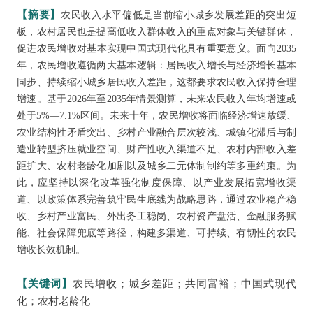
【摘要】
农民收入水平偏低是当前缩小城乡发展差距的突出短
板，农村居民也是提高低收入群体收入的重点对象与关键群体，
促进农民增收对基本实现中国式现代化具有重要意义。面向2035
年，农民增收遵循两大基本逻辑：居民收入增长与经济增长基本
同步、持续缩小城乡居民收入差距，这都要求农民收入保持合理
增速。基于2026年至2035年情景测算，未来农民收入年均增速或
处于5%—7.1%区间。未来十年，农民增收将面临经济增速放缓、
农业结构性矛盾突出、乡村产业融合层次较浅、城镇化滞后与制
造业转型挤压就业空间、财产性收入渠道不足、农村内部收入差
距扩大、农村老龄化加剧以及城乡二元体制制约等多重约束。为
此，应坚持以深化改革强化制度保障、以产业发展拓宽增收渠
道、以政策体系完善筑牢民生底线为战略思路，通过农业稳产稳
收、乡村产业富民、外出务工稳岗、农村资产盘活、金融服务赋
能、社会保障兜底等路径，构建多渠道、可持续、有韧性的农民
增收长效机制。
【关键词】
农民增收；城乡差距；共同富裕；中国式现代
化；农村老龄化