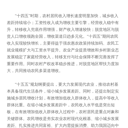
“十四五”时期，农村居民收入增长速度明显加快，城乡收入
差距持续缩小；工资性收入成为增收主要引擎，经营收入稳中有
升，转移收入兜底作用增强，财产收入增速较快；脱贫地区与脱
贫人口增收领跑全国，增收渠道日趋多元化。“十四五”期间农民
收入实现较快增长，主要得益于强农惠农政策持续加码、农民工
就业规模扩大与工资水平提升。农业产业提质增效和乡村新业态
发展稳定了家庭经营收入，转移支付与社会保障不断完善发挥了
重要作用。同时农村产权改革稳步推进，对脱贫地区帮扶力度加
大，共同推动农民多渠道增收。
“十五五”规划纲要提出，要大力发展现代农业，推动农村基
本具备现代生活条件，缩小城乡发展差距。同时，还提出制定实
施城乡居民增收计划，有效增加低收入群体收入，提高中等收入
群体比重。在缩小城乡发展差距中，农民收入水平低是突出短
板，在有效增加低收入群体收入过程中，农村居民是重点对象和
关键群体。农民增收是夯实农业农村现代化根基、缩小城乡发展
差距、扎实推进共同富裕、扩大内需提振消费、助力我国迈向中