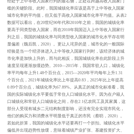
经处于上中等收入国家行列的最右侧，正处在跨越高收入国家门
槛的关键阶段。此时，我国城镇化率应该是高于上中等收入国家
城市化率的平均值，但又低于高收入国家城市化率平均值。从表2
数据可以看出，在20世纪90年代和2010年之前，我国的城镇化率
要高于同类型收入国家，而在2010年我国迈入上中等收入国家行
列之后，我国的城镇化率与同类型收入国家的城市化水平存在明
显偏差（魏后凯，2020）。更让人诧异的是，城市化的一般国际
经验是当一个经济体进入上中等收入国家行列时，该经济体的城
市化率是加快上升的，而与此相反，我国城镇化率在此阶段上升
速度呈现逐渐放缓趋势。2010—2015年，我国常驻人口，城镇化
率平均每年上升1.48个百分点，2015—2020年平均每年上升1.31
个百分点，2021年城镇化率比上年提高0.83，2025年比上年提高
0.89个百分点，城镇化率为67.89%。从真正的城市化标准看，我
国的实际城镇化水平要低于常住人口城镇化水平。因为在户籍人
口城镇化和常驻人口城镇化之间，存在2.1亿农民工及其家属，这
部分人受现有城乡二元结构制度影响，还没有完全实现市民化，
他们的购买力和消费水平明显低于真正的市民（蔡昉，2020）。
若如此折算，我国的城镇化水平还要再打一个折扣。城镇化水平
偏低并出现趋势性放缓，意味着城镇产业扩张、基建投资扩大、