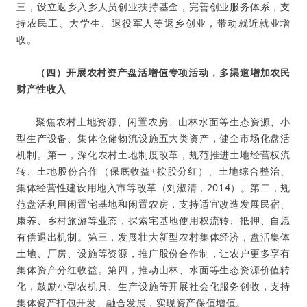
三，设立返乡入乡人员创业扶持基金，完善创业服务体系，支
持农民工、大学生、退役军人等返乡创业，带动就近就业增
收
。
（四）开展农村资产盘活增值专项活动，多渠道增加农民
财产性收入
聚焦农村土地资源、闲置农房、山林水面等生态资源、小
型生产设备、集体仓储物流设施五大类资产，健全市场化盘活
机制。第一，深化农村土地制度改革，规范推进土地经营权流
转、土地股份合作（保底收益+按股分红）、土地综合整治、
集体经营性建设用地入市等改革（刘淑清，2014）。第二，规
范盘活利用闲置宅基地和闲置农房，支持适宜改造发展民宿、
康养、乡村旅游等业态，探索宅基地使用权流转、抵押、自愿
有偿退出机制。第三，发展壮大新型农村集体经济，盘活集体
土地、厂房、设施等资源，推广股份合作制，让农户更多享有
集体资产分红收益。第四，推动山林、水面等生态资源价值转
化，鼓励小型农机具、生产设施等开展社会化服务创收，支持
集体资产打包开发、融合发展，实现资产保值增值
。