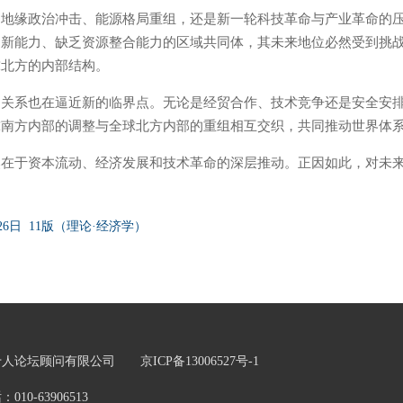
是地缘政治冲击、能源格局重组，还是新一轮科技革命与产业革命的
创新能力、缺乏资源整合能力的区域共同体，其未来地位必然受到挑
球北方的内部结构。
的关系也在逼近新的临界点。无论是经贸合作、技术竞争还是安全安
球南方内部的调整与全球北方内部的重组相互交织，共同推动世界体
然在于资本流动、经济发展和技术革命的深层推动。正因如此，对未
26日 11版（理论·经济学）
五十人论坛顾问有限公司
京ICP备13006527号-1
0-63906513