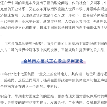
，还在于中国的崛起本身提出了新的理论问题。作为社会主义国家，
起完整的工业体系，又在改革开放后深度融入世界市场，并最终实现
经济快速发展，其理论逻辑究竟是什么？这一形势下，世界经济体系
将当代中国关于高水平开放、新发展格局、
人类命运共同体
等新理念
中华优秀传统文化相衔接，形成中国国际学科建设的自主知识体系？
题。
，并不是简单地研究“他者”，而是在新的世界结构中重新理解中国
主义占主导的世界经济体系中实现发展、重塑规则并提供新的公共品
全球南方范式正在发生深刻变化
60年代“
七十七国集团
”意义上的全球南方。其内涵、地位和运行
展、反殖民、反压迫而展开，强调在国际政治中的集体发声与相互声
，全球南方正在进入一个新的历史阶段。
务实合作。早期南方国家之间的团结，更多表现为面对强权体系时的
不够，更重要的是推动能力建设、发展合作、产业协同、金融联通和