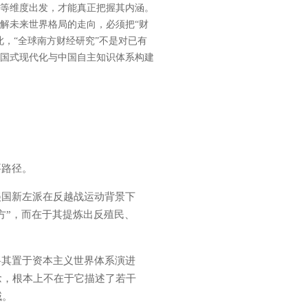
等维度出发，才能真正把握其内涵。
解未来世界格局的走向，必须把“财
，“全球南方财经研究”不是对已有
国式现代化与中国自主知识体系构建
要路径。
美国新左派在反越战运动背景下
方”，而在于其提炼出反殖民、
将其置于资本主义世界体系演进
念，根本上不在于它描述了若干
域。