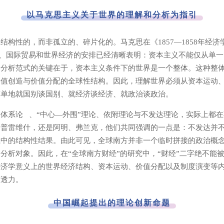
以马克思主义关于世界的理解和分析为指引
结构性的，而非孤立的、碎片化的。马克思在《1857—1858年经
家、国际贸易和世界经济的安排已经清晰表明：资本主义不能仅从单
一分析范式的关键在于，资本主义条件下的世界是一个整体。这种整
价值创造与价值分配的全球性结构。因此，理解世界必须从资本运动
简单地就国别谈国别、就经济谈经济、就政治谈政治。
界体系论
、“中心—外围”理论、依附理论与不发达理论，实际上都
、普雷维什，还是阿明、弗兰克，他们共同强调的一点是：不发达并
系中的结构性结果。由此可见，全球南方并非一个临时拼接的政治概
分析对象。因此，在“全球南方财经”的研究中，“财经”二字绝不能
经济学意义上的世界经济结构、资本运动、价值分配以及制度演变等
穿透力。
中国崛起提出的理论创新命题