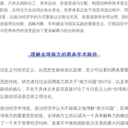
题，只有从国际分工、资本运动、价值形成与分配、制度结构和技术变迁
阶段，全球北方也在同步发生变化，世界体系正处于深层演进过程中。理
维度，以政治经济学的方式重新认识南北关系、发展道路和全球治理。因此
连接理论创新、战略判断、学科建设与现实实践的重要支点。它既回应中
与世界秩序的演变提供了更具解释力的分析框架。
理解全球南方的两条学术路径
政治定义与经济定义。从思想史脉络加以追溯，至少可以看到两条重
思想传统。研究者往往会回溯葛兰西关于“南方问题”的讨论，以及
一路径的核心，不在于具体文本是否直接讨论了今日意义上的“全球南
并以新的话语形态将之理论化。
政治经济学传统。政治经济学认为不能孤立地理解“南方问题”，应
全球南方的重要思想前提。全球南方之所以成为一个具有解释力的概
及了一个关于世界经济结构、发展不平衡和国际权力关系的重大问题