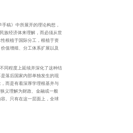
济学手稿》中所展开的理论构想，
一民族经济体来理解，而必须从世
体性根植于国际分工，根植于资
、价值增殖、分工体系扩展以及
在不同程度上延续并深化了这种结
不是落后国家内部单独发生的现
念，而是有着深厚学理根基并与
被狭义理解为财政、金融或一般
内容。只有在这一层面上，全球