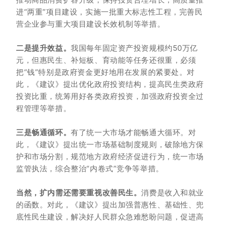
进“两重”项目建设，实施一批重大标志性工程，完善民
营企业参与重大项目建设长效机制等举措。
二是提升效益。
我国每年固定资产投资规模约
50
万亿
元，但惠民生、补短板、育动能等任务还很重，必须
把“钱”特别是政府资金更好地用在发展的紧要处。对
此，《建议》提出优化政府投资结构，提高民生类政府
投资比重，统筹用好各类政府投资，加强政府投资全过
程管理等举措。
三是畅通循环。
有了统一大市场才能畅通大循环。对
此，《建议》提出统一市场基础制度规则，破除地方保
护和市场分割，规范地方政府经济促进行为，统一市场
监管执法，综合整治“内卷式”竞争等举措。
当然，扩内需还需要重视改善民生。
消费是收入和就业
的函数。对此，《建议》提出加强普惠性、基础性、兜
底性民生建设，解决好人民群众急难愁盼问题，促进高