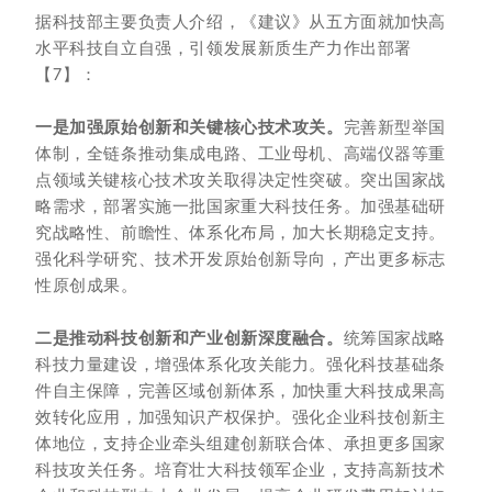
据科技部主要负责人介绍，《建议》从五方面就加快高
水平科技自立自强，引领发展新质生产力作出部署
【7】
：
一是加强原始创新和关键核心技术攻关。
完善新型举国
体制，全链条推动集成电路、工业母机、高端仪器等重
点领域关键核心技术攻关取得决定性突破。突出国家战
略需求，部署实施一批国家重大科技任务。加强基础研
究战略性、前瞻性、体系化布局，加大长期稳定支持。
强化科学研究、技术开发原始创新导向，产出更多标志
性原创成果。
二是推动科技创新和产业创新深度融合。
统筹国家战略
科技力量建设，增强体系化攻关能力。强化科技基础条
件自主保障，完善区域创新体系，加快重大科技成果高
效转化应用，加强知识产权保护。强化企业科技创新主
体地位，支持企业牵头组建创新联合体、承担更多国家
科技攻关任务。培育壮大科技领军企业，支持高新技术