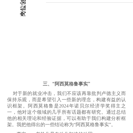
三、“阿西莫格鲁事实”
对于新的就业冲击，我们不
应该
再
靠
批判卢德主义
而
保持乐观
，而是希望
引入
一些新的理念，
构建有益的认
识框架
。阿西莫格鲁是2024年诺贝尔经济学奖得主之
一，他对这个领域的
几乎
所有话题都有研究。
通过
总结
他的相关理论和经验
证据
，
可以有助于我们构建分析框
架。
我
把他得出的
一些结论称为
“阿西莫格鲁事实”。