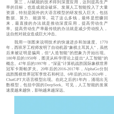
第三，AI赋能
的
技术得到深度应用，
达到
提高生产
率
的
目标，
也造成
就业破坏。发展人工智能投入了大量
资源，特别是国外
的
大语言模型的研发投入巨大，包括
数据、算力、能源等。花了这么多钱，最终是想赚回
来，最直接的办法就是推动深度应用，提高劳动生产
率。提高劳动生产率最
传统
的办法就是减少劳动投入，
这自然对就业造成巨大冲击。
我用一张图来说明技术的快速进步
和加速度
。1770
年，西班牙工程师发明了自动机器“象棋土耳其人”，虽然
后来被证明是骗局，但“人造智能”的
想象力
开始出现。
180年后的1950年，图灵
从科学理论上
提出“人工智能”的
概念。47年后的1997年，“深蓝”计算机战胜国际象棋世界
冠军卡斯帕罗夫。20年后的2016-2017年，AlphaGo分别
战胜围棋世界冠军李世石
和
柯洁。6年后的2023-2024年，
ChatGPT大语言模型出现。在此之后的1年内，涌现出无
数模型，包括中国的DeepSeek。可见，人工智能的发展
速度越来越快，影响越来越深
远
。