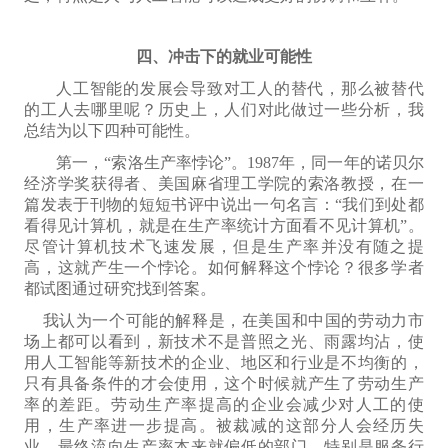
四、冲击下的就业可能性
人工智能的发展
会
导致对工人的替代，那么被替代
的工人去哪
里呢
？历史上，人们对此做过一些分析，我
总结为以下四
种可能性
。
第一，
“索洛生产率悖论”。1987年，
同一年的
诺贝尔
经济学奖获得者、美国麻省理工学院的索洛教授，在一
篇发表于刊物的
短短
书评中
说
出一句名言：“我们到处都
看得见计算机，就是在生产率统计方面看不见计算机”。
尽管计算机技术
飞速
发展，但是生产率并没有随之提
高，这就产生一个悖论。如何解释这个悖论？很多学者
都试图通过研究找到答案。
我认为一个可能的解释是，在美国和中国的劳动力市
场上都可以看到，新技术不是普照之光、雨露均沾，使
用人工智能等新技术的企业、地区和行业是不均
衡
的，
只有具备条件的才会使用，这个时候就产生了劳动生产
率的差距。劳动生产率提高的企业会减少对人工的使
用，生产率进一步提高。被裁减的这部分人会经历失
业，最终流向生产率本来就偏低的部门，
特别是
服务行