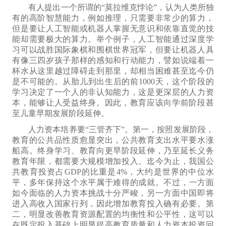
有人
提出
一个所谓的
“莫拉维克悖论
”，认为人类所独
有的高阶智慧能力，例如推理，只需要非常少的算力，
但是
要让人工智能或机器人掌握
无意识和
依靠
直觉的技
能却需要极大的算力。举个例子，人工智能通过
深度
学
习可以战胜国际象棋
和围棋
世界冠军，但要让
机器人
具
有像三四岁孩子那样的感知和行动能力，
譬如说
端着一
杯水从这里越过障碍走到那里，却相当困难甚至
迄今仍
是
不可能的。从胎儿到出生后的前1000天，这个阶段的
学习决定了一个人的非认知能力，这是更深层的人力资
本，能够让人受益终身。因此，教育应该向学前阶段甚
至儿童早期发展阶段延伸。
人力资本培养要“三管齐下”。第一，按照发展阶段，
教育的公共品性质愈显突出，
公共教育支出水平要水涨
船高。终身学习、教育向更早阶段延伸，
乃至延长义务
教育年限，
都需要
大规模
增加投入。迄今为止，我
国
公
共教育投资占GDP的比重是4%，
大约是世界的中位水
平
，
多年保持这个水平属于难得的成就
。
不过
，
一方面
如今
面临的
人力资本挑战十分严峻
，
另一方面中国即将
进入高收入国家行列，因此
增加
教育
投入
确有
必要。第
二，明显改善教育资源配置
的
均衡性和公平性，
这可以
在既定投入基础上明显提高教育质量和人力资本投资回