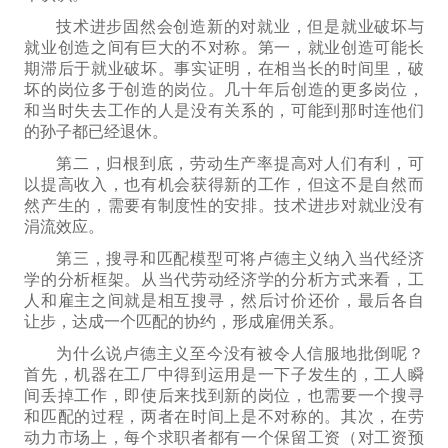
技术进步
固然会
创造新的对就业，但是
就业破坏与
就业创造之间
有巨大的不对称。第一，就业创造可能长
期滞后于就业破坏。事实证明，在相当长的时间里，破
坏的岗位多于创造的岗位。几十年后创造的更多岗位，
和当时失去工作的人是没有关系的，可能到那时连他们
的孙子都已经退休。
第二，归根到底，劳动生产率提高对人们有利，可
以提高收入，也有机会获得新的工作，但这不是自然而
然产生的，需要有制度性的安排。技术进步对就业没有
涓流效应。
第三，搜寻和匹配模型可将卢德主义纳入当代经济
学的分析框架。从当代劳动经济学的分析方式来看，工
人和雇主之间就是相互搜寻，然后讨价还价，最后各自
让步，达成一个匹配的协约，形成雇佣关系。
为什么说
卢德主义
至今没有被令人信服地批倒
呢？
首先，机器
在
工厂
中得到
运
用是一下子发生的
，工人瞬
间丢掉工作，即使后来找到新的岗位，也需要一个搜寻
和匹配的过程，两者在时间上是不对称的。其次，在劳
动力市场上，每个求职者都有一个保留工资（对工资预