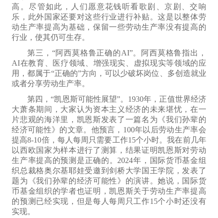
高。尽管如此，人们愿意花钱听看歌剧、京剧、交响
乐，
此外
国家
还
要对这些行业进行补贴。这是以整体劳
动生产率提高为
基础
，保留一些劳动生产率没有提高的
行业，使其仍可生存。
第三，“
阿西莫格鲁正确的AI”。阿西莫格鲁指出，
AI在教育、医疗领域、增强
现实、
虚拟现实
等领域的应
用
，
都属于“正确的”方向，
可以
少破坏岗位、多
创造就业
或者分享劳动生产率。
第四，“凯恩斯可能性展望”。1930年，
正值世界经济
大萧条期间，大家认为资本主义经济的未来堪忧，在一
片悲观的海洋里，凯恩斯发表了一篇名为《我们孙辈的
经济可能性》的文章。他预言，100年以后劳动生产率会
提高8-10倍，每人每周只需要工作15个小时。我在前几年
以西欧国家为样本进行了测算，结果证明凯恩斯对劳动
生产率提高的预测是正确的。2024年，国际货币基金组
织总裁格奥尔基耶娃受邀到剑桥大学国王学院，发表了
题为《我们孙辈的经济可能性》的演讲。她说，国际货
币基金组织的学者也证明，凯恩斯关于劳动生产率提高
的预测已经实现，但是每人每周只工作15个小时还没有
实现。