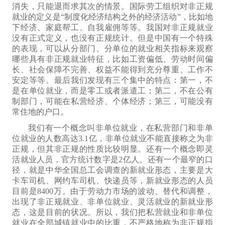
消失，只能退而求其次的情景。国际劳工组织对非正规
就业的定义是“制度化经济结构之外的经济活动”，比如地
下经济、家庭帮工、自我雇佣等等。我
国
对非正规就业
没有
正式
定义，也没有
正规
统计。但是中国有一个特殊
的表现，可以从分部门、分单位的就业相关指标来观察
哪些
具有
非正规就业
特征
，比如工资偏低、劳动时间偏
长、社会保障不完善、权益不能得到充分尊重、工作不
安定等等。最后我们发现有三个集中的特点：第一，不
是在单位就业，而是零工或者派遣工；第二，不在
公有
制
部门，可能在私营经济、个体经济；第三，可能没有
常住地的
户口。
我们有一个概念叫非单位就业，在私营部门和非单
位就业的人数高达3.1亿，非单位就业不能
直接称之为
非
正规，但其非正规的性质比较明显。
还有一个概念即
灵
活就业人员，官方统计数字是2亿人。还有一个最窄的口
径，就是中华全国总工会调查的新就业形态，主要是大
卡车司机、网约车司机、快递员等，新就业形态的人员
目前是8400万。由于劳动力市场的波动、替代和调整，
出现了非正规就业、非单位就业、灵活就业的新就业形
态，这是目前的状况。
所以，我们把私营就业和非单位
就业在全部城镇就业中的比重，不严格地称为非正规指