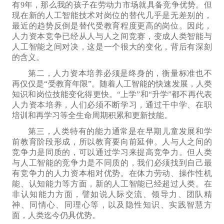
有9年，那么我的孩子在劳动力市场就具备竞争优势。但
现在新的人工智能技术
对岗位
的替代
几乎
是无差别的，
最近的趋势
反倒
是替代受教育程度更高的岗位。因此，
人力资本竞争已经从人与人
之间竞赛，
变成人类智能与
人工智能
之间对决
，这是一个很大的变化，背后有深刻
的含义。
第二，人力资本培养
必须
是终身的，衡量标准也不
再仅仅是“受教育年限”。随着人工智能的快速发展，人类
知识和岗位技能变化得更快。“
上学
”
和“升学”都
不再
代表
人力资本培养
，人们必须不断学习，
通过干中学、在职
培训和再学习等
全生命周期
积累和更新技能
。
第三，人类特有的能力通常是在早期儿童发展和
学
前
教育阶段形成，
所以
教育要向前延伸。人与人之间的
竞争力是同质的，可以通过学习来提高竞争力。但人类
与人工智能的竞争力是不同质的，我们必须找到自己最
有竞争力的人力资本
相对优势
。在体力劳动、操作性机
能、认知能力等方面，新的人工智能已经超过人类。在
非认知能力
方面，譬如说
人际交流、领导力、团队精
神、同情心、同理心等，
以及
隐性知识、实践智慧方
面，人类
迄今仍
具优势。