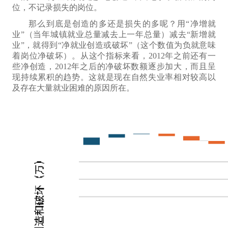
位
，不
记录损失
的
岗位
。
那么到底
是
创造
的
多还是损失
的
多呢？用“净增就
业”（
当
年城镇就业总量减去上一年总量）减去“新增就
业”，就得到“净就业创造或破坏”（
这个数值为
负
就意味
着岗位净破坏
）。从这个指标来看，2012年之前还有一
些净创造，2012年之后的净破坏数额逐步加大，而且呈
现持续累积的趋势。这就是现在自然失业率相对较高以
及存在大量就业困难的原因
所在
。