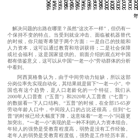
解决问题的出路在哪里？虽然“这次不一样”，但仍有一
个保持不变的
特点
。当受到就业冲击、面临被机器替代
的时候，你只能寄希望于两个方面：一是自己的技能和
人力资本，这可以通过教育和培训获得；二是社会保障
或社会福利
，这是国家提供的。前面介绍的观点
对
中国
都
有借鉴意义
，
这可以从
中国“一老一小”劳动群体
的分析
中看到
。
阿西莫格鲁认为，由于中间劳动力短缺，所以
这部
分岗位
率先实现自动化，其结果就是留下“一老一小”。中
国也有这个趋势，
是人口老龄化的一个特征。
我们从
2000年人口普查（“五普”）和2020年人工普查（“七普”）
的数据看一下人口结构。“五普”的时候，
在全部
15-65岁
劳动年龄人口中，
中间段人口的占比
还
很高，但到“七
普”的时候
已经
大幅度下降，这意味着“一老一小”问题更
加突出。“一老一小”
表现的
是
一种不利
的人力资本组合。
年轻人的强势是受教育程度高，弱势是没有工作经验。
老年人的弱势是受教育程度低，强势是工作经历丰富。