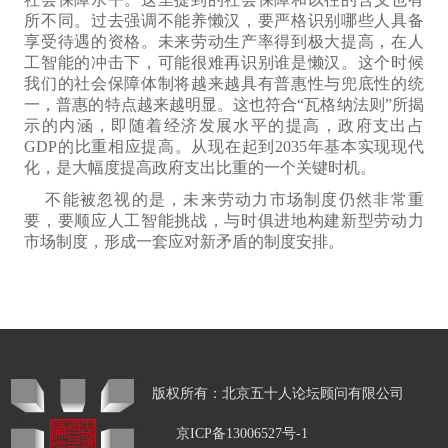
所不同
。过去强调不能养懒汉，要严格识别哪些人具备
享受待遇的资格。未来劳动生产率得到极大提高，在人
工智能的冲击下，可能很难
再
识别谁是懒汉。这个时候
我们的社会保障体制
将
越来越
具有
普惠
性与
兜底
性的统
一
，普惠的
特点
越来越
明显
。这
也
符合“瓦格纳法则”
所揭
示的内涵
，即随着经济发展水平的提高，政府支出占
GDP的比重相应提高。从现在
起
到203
5
年基本实现现代
化，是大幅度提高政府支出比重的一个
关键
时机。
不能
被忽视的是，未来劳动力市场制度
仍然
非常重
要，要顺应
人工智能
挑战，
与时俱进地构建新型劳动力
市场
制度，形成一套应对新矛盾的制度安排。
版权所有：北京五十人论坛顾问有限公司
京ICP备13006527号-1