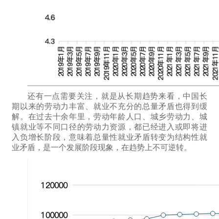
还有一点需要
关注，就是从长期趋势来看
，
中国
长
期以来
的
劳动力丰富、就业不
充分的总量矛盾也得到缓
解。
在过去
十余年
里，劳动年龄人口、城乡劳动力、城
镇就业
等不同口径的劳动力资源，
都
已经进入或即将进
入负增长阶段
，意味着总量
性就业
矛盾
转变为
结构性
就
业
矛盾，
是一个发展阶段现象，在趋势上不可逆转
。