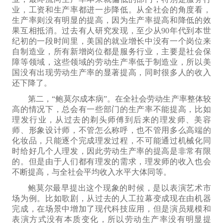
业，工资
和
生产率
都
进一步降低。从全社会的角度看，
生产率
则
没有明显的提高，
因为
生产率提高和降低的效
果互相抵消。过去有人研究发现，至少从90年代到本世
纪初的一段时间里，美国的就业增长
中
没有一个岗位来
自制造业，所有新增岗位都是服务行业，主要是社会保
障等领域，这些领域的劳动生产率低于制造业，所以美
国没有出现劳动生产率的显著提高，同时很多人的收入
还
下降
了
。
第二，“
鲍莫尔成本病”。在全社会劳动生产率整体较
高的情况下，总会有一些部门的生产率不能提高，比如
理发行业，从过去的剃头师傅到后来的理发师、美容
师、形象设计师，不管怎么称呼，也不管用多么高端的
化妆品，只能逐个完成理发过程，不可能通过机械化同
时给好几个人理发，因此劳动生产率的提高是非常有限
的。但是由于人们都有理发的需求，理发师的收入也会
不断提高，与全社会平均收入
水平
大体同等。
鲍莫尔最早提出这个现象的时候，是以表演艺术市
场为例。比如歌剧，从过去的人工拉幕变成现在由机器
完成，在场景中增加了现代科技应用，但是演员规模和
表演方式没有本质变化，所以劳动生产率没有明显提