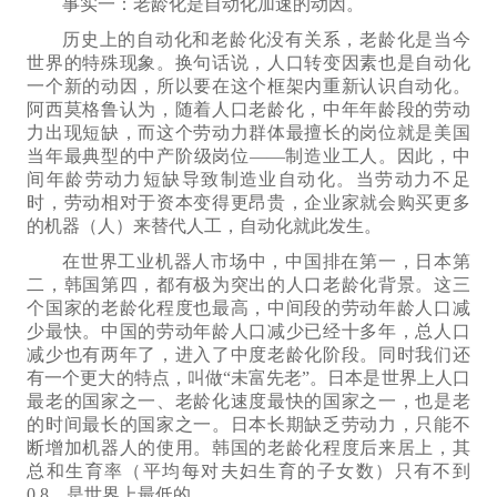
事实一：老龄化是自动化加速的动因。
历史上的自动化和老龄化没有关系，老龄化是当今
世界的特殊现象。换句话说，人口
转变因素
也是自动化
一个新的动因，
所以
要在这个框架内重新认识自动化。
阿西莫格鲁认为，随着人口老龄化，中年
年龄段的劳动
力出现短缺
，而
这个
劳动力
群体
最
擅长
的岗位就是美国
当年
最典型的
中产阶级岗位——
制造业
工人。
因此，
中
间年龄
劳动力短缺
导致制造业自动化
。当劳动力不足
时，劳动相对于资本变得更
昂
贵，企业家就会购买更多
的机器（人）来替代人工，自动化就此发生。
在世界工业机器人市场中，中国排在第一，日本第
二，韩国第四，
都有极为突出的人口老龄化背景
。这三
个国家的老龄化程度也最高，中间段的劳动年龄人口减
少最快。中国的劳动年龄人口减少已经十多年，总人口
减少也有两年了，进入
了
中度老龄化阶段。同时我们还
有一个更大的特点，叫做“未富先老”。日本是世界上人口
最老的国家之一、老龄化速度最快的国家之一，也是老
的时间最长的国家之一。日本
长期
缺乏劳动力，只能不
断增加机器人的使用。韩国的老龄化程度后来居上，其
总和生育率（平均每对夫妇生育的子女数）只有不到
0.8，是世界上最低的。