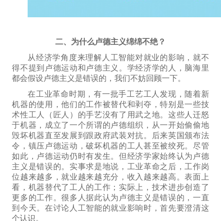
二、为什么卢德主义绵绵不绝？
从经济学角度来理解人工智能对就业的影响，就不
得不提到
卢德运动和
卢德主义。学经济学的人，脑海里
都会假设卢德主义是错误的，我们不妨回顾一下。
在工业革命时期，有一批
手工艺
工人发现，随着新
机器的使用，他们的工作被
替代和
剥夺，特别是一些技
术性工人（匠人）的手艺没有了用武之地。这些人迁怒
于机器，成立了一个所谓的卢德组织，从一开始偷偷地
毁坏机器
直至
发展到跟政府
武装
对抗。后来英国颁布法
令，镇压卢德运动，破坏机器的工人
甚至
被绞死。尽管
如此，卢德运动仍时有发生。但经济学家始终认为卢德
主义是错误的。实事求是地说，工业革命之后，工作岗
位越来越多，就业越来越充分，收入越来越高。表面上
看，机器替代了工人的工作；实际上，技术进步创造了
更多的工作。很多人
据此认为
卢德主义
是错误的
，一直
到今天。在讨论人工智能的就业影响时，首先要澄清这
个
认识
。