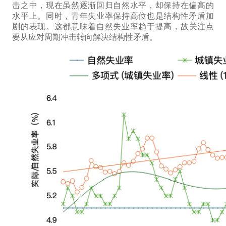
击之中，现在
虽然
逐渐回归
自然水平
，
却
保持在偏高的
水平上。同时，青年失业率保持高位
也是
结构性矛盾加
剧
的表现
。
这都意味着
自然失业率趋于提高，
故
关注点
要从
应对
周期冲击
转向解决
结构性矛盾。