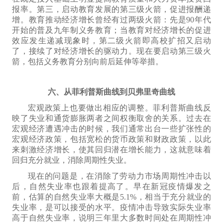
报率
。第三，启动教育发展
的
第三级火箭，
促进
报酬递
增。教育推动经济增长曾经有
过
两级火箭：
先是
90年代
开始
的
普及九年制义务教育；当
教育对经济增长的促进
效应发生
递减
现象时
，第二级
火箭即
高校扩招
又
启动
了
，
接续了对经济增长的驱动力
。现在要启动第三级
火
箭
，包括义务教育
分别
向前
后
延伸等
举措
。
六、从菲利普斯曲线到贝弗里奇曲线
宏观政策上也要做
出
相应的调整。菲利普斯曲线反
映了失业和通货膨胀两者之间
权衡取舍
的关系。过去在
宏观经济遭遇冲击的时候，我们
通常
出台一些
扩张性
的
宏观经济政策，包括宽松
的
货币政策和财政政策，以此
来刺激经济增长，使其回归潜在增长能力，这就意味着
回归充分就业，消除周期性失业。
现在的问题是，
在
消除
了劳动力市场
周期性
冲击
以
后，自然失业率
也跟着
提高了。
早在新冠
疫情
爆发之
前
，
估算的
自然失业率大概是5.1%，相当于充分就业
的
失业率
，是可以接受的
水平
。疫情冲击
导致
实际失业率
高于自然失业率，说明
三年里大多数时间
处在周期性冲