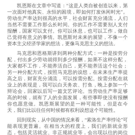
凯恩斯在文章中写道：“这是人类自被创造以来，第
一次面对他真实、永恒的困境，即如何打发休闲时光”。
劳动生产率达到很高的水平，社会财富充分涌流，人们
当然不需要工作那么长时间。你的工作不需要别人支付
报酬，国家可以支付。你可以休息，也可以工作，做自
己觉得有意义的事情。凯恩斯对未来的展望，不像一个
资本主义经济学家的想法，更像马克思主义的想法。
马克思和恩格斯讲到两种分配方式：一种是按劳分
配，付出多少劳动就得到多少报酬，如果不这样分配，
大家都不工作，不能养活自己，更不能养活这个社会；
另一种分配方式，按照马克思的设想，在未来生产率提
高之后，财富充分涌流，可以按需分配。按需分配在就
业上的表现是，我可以白天务农、打鱼，晚上参加一个
辩论会，回家以后写一篇文艺评论。当劳动生产率足够
高的时候，就有了人的全面发展，有些事即使没有报酬
你也愿意做。凯恩斯展望的是一种可能性，但是在今
天，我们比以往任何时候都有权利设想这个可能性。
回到现实，从中国的情况来看，“索洛生产率悖论”可
能
表现
更普遍。在相当大的程度上，我们的新就业形
态，
包括
灵活就业、非正规就业
等，
会出现
以往的
岗位