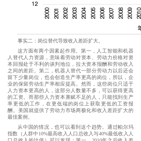
事实二：岗位替代导致收入差距扩大。
这方面
有两个因素
起作用。
第一，人工智能和机器
人替代人力资源，意味着劳动对资本、劳动力价格对资
本回报处于不利的谈判地位，拉大
资本报酬和劳动收入
之间的
差距。第二，机器人替代一部分劳动力以后
还
会
留下少量岗位，
也会创造生产率更高的岗位，所以，
企
业的保留劳动生产率
相应
提高。
然而
，这些岗位只
适于
人力资本更高的人，这部分人
数量
不多，
可以
获得更高
的工资。而那些人力资本
禀赋不
足的人，只能
找到生产
率
更低的工作，
在
更低端的岗位
上获取更低的
工资
报
酬
。美国就
提供了
劳动力市场两极化
和
收入差距扩大
的
最佳案例
。
从中国的情况，也
可以
看
到
这个趋势。通过
帕尔玛
指数（人群中10%最高收入人口总收入与40%最低收入人
口总收入的比值）可以发现：第一，2010年之后收入差