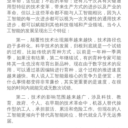
业革命，这也是了不起的革命；还有几十次具有关键通
用型
特征
的技术变革，带来生产方式的进步以及产业的
革命。但以上这些革命都不能与人工智能相比，因为人
工智能的每一次进步都可以视为一次关键性的通用技术
进步，都可以赋能到其他科技领域和产业领域。
当今
人
工智能的发展呈现出三个特征：
第一，颠覆性技术出现频率越来越快，技术路径也
趋于多样化。科学技术的发展，归根到底就是一个试错
的过程。比如传统的育种
方式
，以前是一年种一季
两
季
，如果没有结果，第二年继续试，有的育种专家可能
终其一生也没有培育出新品种。现在由于数字技术的应
用，可以通过基因编辑进行育种，这个过程的推进速度
越来越快。有人说人工智能最核心的竞争力是便宜，把
什么事情都变得非常廉价，其实更重要的是速度，在很
短的时间内就能完成
无数次
试错。
第二，技术的影响范围越来越广，涉及科技、教
育、政府、个人。在早期的技术革命中，机器人替代操
作型的工人，承担脏活、累活和危险工作。但现在的人
工智能更倾向于替代高智能岗位，
替代就业几乎无远弗
届
。