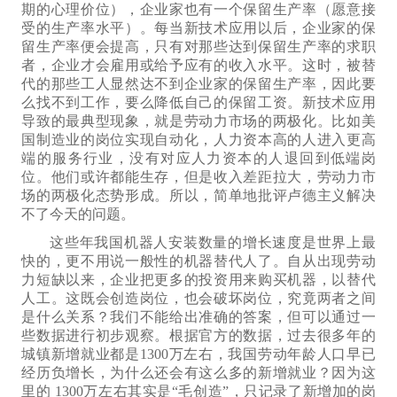
期的心理价位），
企业家也有一个保留生产率（愿意接
受的生产率水平）。每
当新技术应用以后，企业家的保
留生产率
便会
提高，只有对那些达到保留生产率的求职
者，企业才会
雇用或给予
应有的收入水平。这时，被替
代的那些
工
人显然达不到企业家的保留生产率，
因此
要
么找不到工作，要么降低自己的保留工资。新技术应用
导致的
最典型现象，就是劳动力市场的两极化。比如美
国制造业的岗位实现自动化，
人力资本
高的人进入更高
端的服务行业，没有对应人力资本的人退回
到
低端岗
位。他们
或许
都能生存，但是收入差距拉大，劳动力市
场的两极化
态势
形成。所以，简单
地
批评卢德主义解决
不了今天的问题。
这些年我国机器人安装数量的增长速度是世界上最
快的，更不用说一般性的机器替代人
了
。
自从
出现劳动
力短缺
以来
，企业把更多的
投资
用来购买机器，
以
替代
人工。这既会创造岗位，也会破坏岗位，究竟两者之间
是什么关系？我们不能给出准确
的
答案，但可以通过一
些数据进行
初步
观察。根据官方的数据，过去很多年的
城镇新增就业
都
是1
3
00万左右，我国劳动年龄人口
早已
经历
负增长，为什么还会有这么多的新增就业？因为
这
里的
1
3
00万
左右其实
是“毛创造”，只
记录了新
增加的
岗