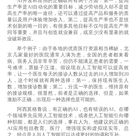
AI开发和应用的正确取向有两个方面：第一，提高
生产率是AI自动化的重要目标，减少劳动投入却不是提
高生产率的唯一途径，
还可以通过
提高
产品和服务的
质
量
以及
用户体验
增加收入
。第二，提高生产率也不是技
术创新
的
唯一目的，
有
很多
其他
目标
不仅与
提高生产率
同等重要，
并且
与创造就业兼容，或至少没有显著的就
业破坏效应。
举个例子：由于各地的
优质
医疗资源相当稀缺，北
京几家最好的医院
通常
人满为患，全国的患者都来看
病。
医务人员
非常辛苦，但仍不能满足患者的需要，一
号难求，票贩子泛滥。假设现在人工智能可以提高效
率，让一个医生每天的接诊人数从过去的
10
人增加到
2
0
人，这个时候
就
有两种选择：第一，保持现有医生人
数，增加接诊数量；第二，
分流
一半的医生，维持原有
的
接诊规模。很显然，前者是正确的选择。
但是，如果
激励不正确，出现后一种选择也是可能的。
阿西莫格鲁说，有正确的AI，也有错误的AI。在哪
个领域
率先应用
人工智能
技术
，或者把人工智能引向哪
种职能，都是人们的选择，事在人为。
他建议的正确的
AI应用包括教育、医疗、增强现实和虚拟现实等。总
之，特点是人与人工智能可以达成更好的协调和互补。