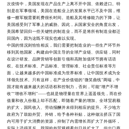
次疫情中，美国发现在产品生产上离不开中国、依赖进口。特
别是在军事领域，美国在造船业上的发展水平已不及中国，维
修一艘军舰需要耗费很长时间。造船及其维修能力的下降，让
美国感受到了军事上的威胁。因此，从国家安全的角度出发，
美国希望回归一些关键性的制造业，而不是将所有制造业都迁
回国内，因为这既不现实也难以实现。
中国的情况则恰恰相反，我们需要把制造业的一些生产环节外
移到其他国家，构建由中国主导的全球产业链、供应链，同时
在设计研发、品牌营销等创新引领和高附加值环节拥有话语
权。在技术标准、产品标准、管理标准、社会责任标准等方
面，让越来越多的中国标准成为世界标准，让中国技术成为全
球领先技术。只有这样，在产业价值链的“微笑曲线”两端，中
国才能有越来越大的话语权和控制力，否则，可能“增产不增
收”“增收不增利”——也就是物理量在世界上遥遥领先，而在价
值量和收入份额上却不匹配，即随着产量的增加、全球贸易额
的扩大，国民收入、劳动报酬并未得到相应的提升。不少地方
政府为了鼓励外贸、外销，给予各种补贴，这种做法挤压了国
内可用于扩大消费的资源，抑制了内需增长而扩大了外循环，
实际上适得其反。我国的外贸规模看似日益扩大了，但出口商