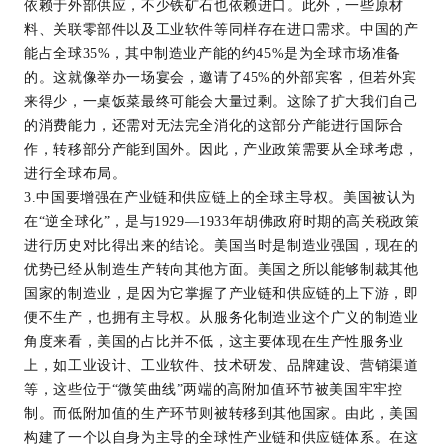
依赖于外部供应，不少铁矿石也依赖进口。此外，一些原材
料、关联零部件以及工业软件等同样存在进口需求。中国的产
能占全球35%，其中制造业产能的约45%是为全球市场准备
的。这就像举办一场宴会，邀请了45%的外部宾客，但若外宾
来得少，一桌饭菜最终可能会大量过剩。这除了扩大我们自己
的消费能力，还需对无法完全消化的这部分产能进行国际合
作，转移部分产能到国外。因此，产业政策需要从全球考虑，
进行全球布局。
3.中国要增强在产业链和供应链上的全球主导权。美国被认为
在“逆全球化”，是与1929—1933年胡佛政府时期的高关税政策
进行历史对比得出来的结论。美国当时是制造业强国，现在的
优势已经从制造生产转向其他方面。美国之所以能够制裁其他
国家的制造业，是因为它掌握了产业链和供应链的上下游，即
便不生产，也拥有主导权。从服务化制造业这个广义的制造业
角度来看，美国的占比并不低，这主要体现在生产性服务业
上，如工业设计、工业软件、技术研发、品牌建设、营销渠道
等，这些位于“微笑曲线”两端的高附加值环节被美国牢牢控
制。而低附加值的生产环节则被转移到其他国家。由此，美国
构建了一个以自身为主导的全球性产业链和供应链体系。在这