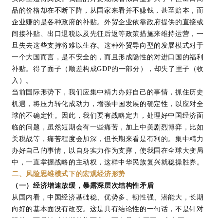
品的价格却在不断下降，从国家来看并不赚钱，甚至赔本，而
企业赚的是各种政府的补贴。外贸企业依靠政府提供的直接或
间接补贴、出口退税以及先征后返等政策措施来维持运营，一
旦失去这些支持将难以生存。这种外贸导向型的发展模式对于
一个大国而言，是不安全的，而且形成隐性的对进口国的福利
补贴。得了面子（顺差构成GDP的一部分），却失了里子（收
入）。
当前国际形势下，我们应集中精力办好自己的事情，抓住历史
机遇，将压力转化成动力，增强中国发展的确定性，以应对全
球的不确定性。因此，我们要有战略定力，处理好中国经济面
临的问题，虽然短期会有一些痛苦，加上中美剧烈博弈，比如
关税战等，痛苦程度会加深，但长期来看是有利的。集中精力
办好自己的事情，以自身实力作为支撑，使我国在全球大变局
中，一直掌握战略的主动权，这样中华民族复兴就稳操胜券。
二、风险思维模式下的宏观经济形势
（一）经济增速放缓，暴露深层次结构性矛盾
从国内看，中国经济基础稳、优势多、韧性强、潜能大，长期
向好的基本面没有改变。这是具有结论性的一句话，不是针对