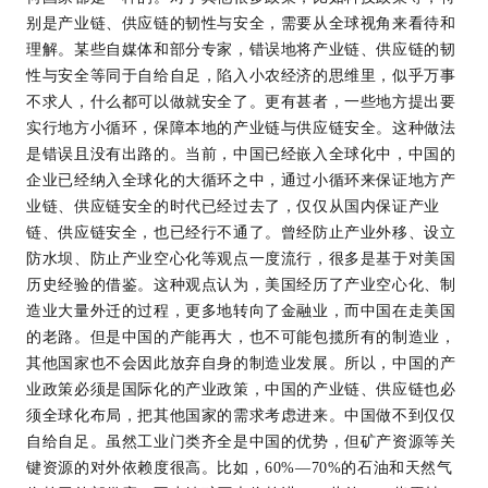
别是产业链、供应链的韧性与安全，需要从全球视角来看待和
理解。某些自媒体和部分专家，错误地将产业链、供应链的韧
性与安全等同于自给自足，陷入小农经济的思维里，似乎万事
不求人，什么都可以做就安全了。更有甚者，一些地方提出要
实行地方小循环，保障本地的产业链与供应链安全。这种做法
是错误且没有出路的。当前，中国已经嵌入全球化中，中国的
企业已经纳入全球化的大循环之中，通过小循环来保证地方产
业链、供应链安全的时代已经过去了，仅仅从国内保证产业
链、供应链安全，也已经行不通了。曾经防止产业外移、设立
防水坝、防止产业空心化等观点一度流行，很多是基于对美国
历史经验的借鉴。这种观点认为，美国经历了产业空心化、制
造业大量外迁的过程，更多地转向了金融业，而中国在走美国
的老路。但是中国的产能再大，也不可能包揽所有的制造业，
其他国家也不会因此放弃自身的制造业发展。所以，中国的产
业政策必须是国际化的产业政策，中国的产业链、供应链也必
须全球化布局，把其他国家的需求考虑进来。中国做不到仅仅
自给自足。虽然工业门类齐全是中国的优势，但矿产资源等关
键资源的对外依赖度很高。比如，60%—70%的石油和天然气