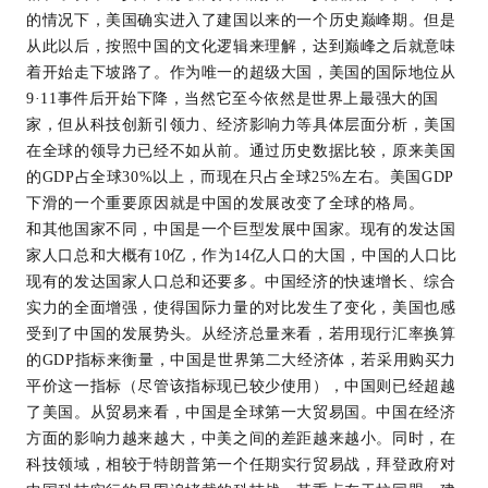
的情况下，美国确实进入了建国以来的一个历史巅峰期。但是
从此以后，按照中国的文化逻辑来理解，达到巅峰之后就意味
着开始走下坡路了。作为唯一的超级大国，美国的国际地位从
9·11事件后开始下降，当然它至今依然是世界上最强大的国
家，但从科技创新引领力、经济影响力等具体层面分析，美国
在全球的领导力已经不如从前。通过历史数据比较，原来美国
的GDP占全球30%以上，而现在只占全球25%左右。美国GDP
下滑的一个重要原因就是中国的发展改变了全球的格局。
和其他国家不同，中国是一个巨型发展中国家。现有的发达国
家人口总和大概有10亿，作为14亿人口的大国，中国的人口比
现有的发达国家人口总和还要多。中国经济的快速增长、综合
实力的全面增强，使得国际力量的对比发生了变化，美国也感
受到了中国的发展势头。从经济总量来看，若用现行汇率换算
的GDP指标来衡量，中国是世界第二大经济体，若采用购买力
平价这一指标（尽管该指标现已较少使用），中国则已经超越
了美国。从贸易来看，中国是全球第一大贸易国。中国在经济
方面的影响力越来越大，中美之间的差距越来越小。同时，在
科技领域，相较于特朗普第一个任期实行贸易战，拜登政府对