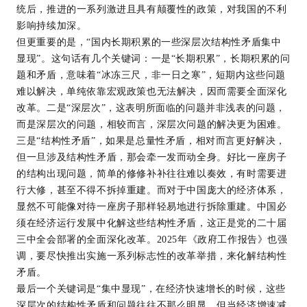
统后，推进的一系列激进且具有颠覆性的政策，对我国的不利
影响持续加深。
但更重要的是，“国内长期积累的一些深层次结构性矛盾集中
显现”。这句话有几个关键词：一是“长期积累”，长期积累的问
题和矛盾，意味着“冰冻三尺，非一日之寒”，短期内这些问题
难以解决，单纯依靠宏观政策也无法解决，因而需要全面深化
改革。二是“深层次”，这表明所面临的问题并非浅表的问题，
而是深层次的问题，相较而言，深层次问题的解决更为困难。
三是“结构性矛盾”，如果是总量性矛盾，相对而言更好解决，
但一旦涉及结构性矛盾，那会牵一发而动全身。好比一座房子
的结构出现问题，简单的修修补补往往难以奏效，有时需要进
行大修，甚至不得不拆掉重建。而对于中国庞大的经济体系，
显然不可能像对待一座房子那样轻易地进行拆除重建。中国必
须在经济运行发展中化解这些结构性矛盾，这正是党的二十届
三中全会部署的全面深化改革。2025年《政府工作报告》也强
调，要尽快推出实施一系列标志性的改革举措，来化解结构性
矛盾。
最后一个关键词是“集中显现”，在经济快速增长的时候，这些
深层次的结构性矛盾和问题往往不那么明显，但当经济增速减