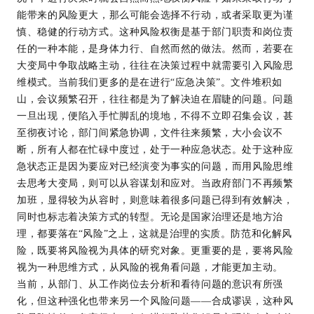
能带来的风险更大，那么可能会选择不行动，或者采取更为谨
慎、稳健的行动方式。这种风险权衡是基于部门职责和岗位责
任的一种本能，是身体力行、自然而然的做法。然而，若要在
大变局中争取战略主动，往往在决策过程中就需要引入风险思
维模式。当前我们更多的是在进行“应急决策”。文件堆积如
山，会议频繁召开，往往都是为了解决迫在眉睫的问题。问题
一旦出现，便陷入手忙脚乱的境地，不得不立即召集会议，甚
至彻夜讨论，部门间紧急协调，文件往来频繁，大小会议不
断，所有人都在忙碌中度过，处于一种应急状态。处于这种应
急状态正是因为要应对已经演变为事实的问题，而用风险思维
去思考大变局，则可以从容谋划和应对。当政府部门不再频繁
加班，显得较为从容时，则意味着很多问题已得到有效解决，
同时也标志着决策方式的转型。无论是国家治理还是地方治
理，都要落在“风险”之上，这就是治理的实质。防范和化解风
险，既要将风险视为具体的研究对象。更重要的是，要将风险
视为一种思维方式，从风险的视角看问题，才能更加主动。
当前，从部门、从工作岗位去分析和看待问题的意识有所强
化，但这种强化也带来另一个风险问题——合成谬误，这种风