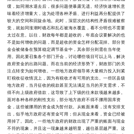
缓，如同潮水退去后，很多问题便暴露无遗。经济快速增长意
味着经济增量大，这为处理各种矛盾、进行利益再分配提供了
较大的空间和回旋余地。此时，深层次的结构性矛盾很难被察
觉，就如同涨潮时礁石和乱石被海水覆盖，看不分明也不需要
太过在意。以往，财政每年都是超收的，年底会议要解决的也
不是如何增收的问题，而是超收的资金怎样分配花掉。部分资
金会被储备在预算稳定调节基金中，其余部分则需在当年使
用。因此要召集各个部门开会，讨论哪些项目可以上马，解决
政府资金的出路问题。而在当前的经济形势下，财政部门的关
注点转变为如何增收。一些地方政府领导将大量精力投入到紧
盯税收征收情况上，因为有税收才有可用的支出。一些区县级
地方政府，当月征收的税款甚至无法满足当月的开支需求，不
得不向上级政府借款，这导致了上下级的往来款项越来越多。
面对各种各样的刚性支出，部分地方政府不得不挪用国库资
金，这些被挪用的资金成为暂付款。从账面来看，没有安排支
出，似乎地方政府还有资金可用；但从现金来看，资金已经被
用掉了。因此，一些地方政府的财政出现了严重的账面与现金
不符的现象，并且这一现象越来越明显，越往基层越严重。这