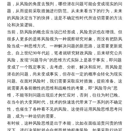
题，从风险的角度去预判，哪些潜在问题可能会变成现实的问
题，从而提前采取措施进行防范。从未来看当下的行为，未来
的风险决定当下的抉择，这是不确定性时代所迫切需要的方法
论和决策逻辑。
当前，防风险的概念应当说已经形成，风险意识也在增强。但
很多人更多的是将风险视为一种观察研究对象，而没有把防风
险当成一种思维方式、一种解决问题的新思路，这需要更新观
念。自上世纪90年代起，笔者就研究财政风险，后来研究公共
风险，发现“问题导向”的思维方式实际上是基于事实，即问题
变成了一个既定事实，去考虑、分析、解决和应对。而风险是
潜在的问题，尚未变成事实，但存在一定的概率会转化为现实
问题。在面对风险时，我们需要采取应对措施，提前准备。这
就需要具备前瞻性的思维和战略性的考量，即“风险导向”思
维，不能等到问题出现后才匆忙应对，否则，往往为时已晚。
在当今的大变局时代，技术的快速迭代带来了一系列的不确定
性，也催生了各种看不见的风险。这使得运用风险思维思考问
题，成为一种迫切的需要。
有时候，这种风险思维是出于本能，比如在面临追责问责的情
况下，进行决策时就会自然而然地权衡风险，如果采取行动可