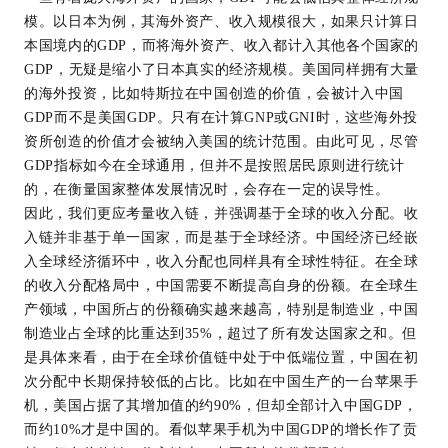
模。以日本为例，其海外资产、收入规模很大，如果只计算日
本国境内的GDP，而将海外资产、收入都计入其他各个国家的
GDP，无疑是缩小了日本真实的经济规模。美国同样拥有大量
的海外投资，比如特斯拉在中国创造的价值，会被计入中国
GDP而不是美国GDP。只有在计算GNP或GNI时，这些海外投
资所创造的价值才会被纳入美国的统计范围。由此可见，尽管
GDP指标如今在全球通用，但并不是按照居民原则进行统计
的，在衡量国家整体发展情况时，会存在一定的误导性。
因此，我们更应考量收入链，并强调基于全球的收入分配。收
入链并非基于单一国家，而是基于全球经济。中国经济已经嵌
入全球经济循环中，收入分配也同样具有全球性特征。在全球
的收入分配格局中，中国需要不断提高自身的份额。在全球生
产领域，中国所占的份额确实越来越高，特别是制造业，中国
制造业占全球的比重达到35%，超过了所有发达国家之和。但
是具体来看，由于在全球价值链中处于中低端位置，中国在初
次分配中长期保持较低的占比。比如在中国生产的一台苹果手
机，美国占据了其增加值的约90%，但却全部计入中国GDP，
而约10%才是中国的。看似苹果手机为中国GDP的增长作了贡