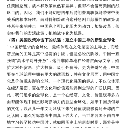
任美国总统，战术和政策虽然有差异，但都不会偏离美国的战
略目的。因此，我们不能幻想四年后特朗普离职就能带来中美
关系的根本好转。面对特朗普政府这种急剧且颠覆性的政策调
整所带来的冲击，中国完全可以化压力为动力，加快改革，落
实好我们的宏观政策，把挑战转化为机遇。
（四）美国政策冲击下的机遇：建立中国主导的新型全球化
1.中国所追求的全球化，最终体现在文化层面的主导上，而经
济层面的主导是其中必需的手段，也是必经的阶段。中国一直
强调“高水平对外开放”，这并非简单地在经济层面做文章，如
扩大对外贸易、扩大投资、吸引外资等。更为关键的是，中国
要在全球治理中拥有更大的话语权，并在文化层面，用中国文
化及价值观去影响全球。一个现代化强国的标志，不仅仅体现
在经济层面，更在于文化和价值观能得到全球的广泛认同。因
此，我们追求的全球化，是一个在经济、文化、价值观等多方
面都能体现中国贡献与影响力的新型全球化。如果中国所倡导
的文化，以及几千年文明延续下来的价值观能够得到全球的广
泛认同，那么将标志着中国真正强大了。当世界各国不由自主
地学习甚至模仿中国时，就如同历史上的唐朝时期，那将是中