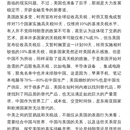
面临的现实问题。不过，美国也准备了后手，那就是大力发展
稳定币，开辟金融竞争的新赛道。
美国政策多变，时而宣布对全球征收高关税，时而又豁免或暂
停对75个国家实施高关税90天，仅维持10%的基准关税水平。
有人并不觉得特朗普的政策不可靠，甚至认为这体现了交易的
艺术。原本许多国家的关税税率可能仅有2%或3%，但当美国
宣布征收高关税后，又暂时搁置这一计划90天，转而实施相对
较低的10%基准关税，很多国家竟然还对美国表示感激。但是
中国不为所动，同样采取了提高关税的措施。于是美国开始对
急需的产品豁免高关税，比如电脑、
半导体设备
、集成电路
等，豁免名单中也并未排除中国。这是因为，苹果手机、笔记
本电脑等70%—80%在中国生产，美国婚纱的90%也是中国生
产供应。对于很多产品，美国在短时间内难以找到替代品，即
便找到了同品质的替代产品，也无法满足如此巨大的产量需
求。中国作为世界工厂，成本低、交货时间快，是东南亚国家
和欧洲国家所无法替代的。
中美之间的贸易战和关税战，不能仅从美国的表面行为来看，
需要结合中国与世界、中国与美国的关系，以及这些关系背后
的逻辑，探究美国的真实战略意图。无论是特朗普还是拜登担