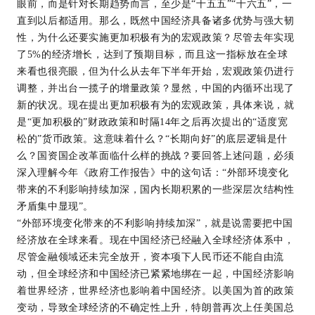
眼前，而是针对长期趋势而言，至少是“十五五”“十六五”，一
直到以后都适用。那么，既然中国经济具备诸多优势与强大韧
性，为什么还要实施更加积极有为的宏观政策？尽管去年实现
了5%的经济增长，达到了预期目标，而且这一指标放在全球
来看也很亮眼，但为什么从去年下半年开始，宏观政策仍进行
调整，并出台一揽子的增量政策？显然，中国的内循环出现了
新的状况。现在提出更加积极有为的宏观政策，具体来说，就
是“更加积极的”财政政策和时隔14年之后再次提出的“适度宽
松的”货币政策。这意味着什么？“长期向好”的底层逻辑是什
么？国资国企改革面临什么样的挑战？要回答上述问题，必须
深入理解今年《政府工作报告》中的这句话：“外部环境变化
带来的不利影响持续加深，国内长期积累的一些深层次结构性
矛盾集中显现”。
“外部环境变化带来的不利影响持续加深”，就是说需要把中国
经济放在全球来看。现在中国经济已经融入全球经济体系中，
尽管金融领域还未完全放开，资本项下人民币还不能自由流
动，但全球经济和中国经济已紧紧地绑在一起，中国经济影响
着世界经济，世界经济也影响着中国经济。以美国为首的政策
变动，导致全球经济的不确定性上升，特朗普再次上任美国总