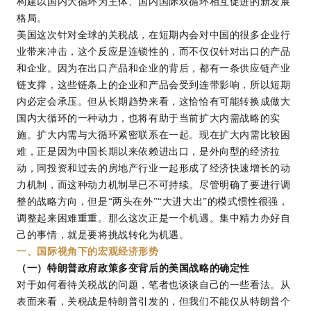
构建以国内大循环为主体、国内国际双循环相互促进的新发展
格局。
美国这次针对全球的关税战，在短期内会对中国的很多企业行
业带来冲击，这个反应是连锁性的，而不仅仅针对出口的产品
和企业。因为在出口产品和企业的背后，都有一条供应链产业
链支撑，这些链条上的企业和产品会受到连带影响，所以短期
内必定会承压。但从长期趋势来看，这恰恰有可能转换成做大
国内大循环的一种动力，也将有助于当前扩大内需战略的实
施。扩大内需与大循环紧密联系在一起。现在扩大内需比较困
难，正是因为中国长期以来依赖进出口，是外向型的经济拉
动，同投资和过去的房地产行业一起形成了经济快速增长的动
力机制，而这种动力机制早已不可持续。尽管明确了要进行调
整的战略方向，但是“两头在外”“大进大出”的模式惯性很强，
调整起来困难重重。那么这次正是一个机遇。集中精力办好自
己的事情，就是要将挑战转化为机遇。
一、国际视角下的宏观经济形势
（一）特朗普政府政策多变背后的美国战略的确定性
对于如何看待关税战的问题，笔者也谈谈自己的一些看法。从
表面来看，关税战是特朗普引发的，但我们不能仅从特朗普个