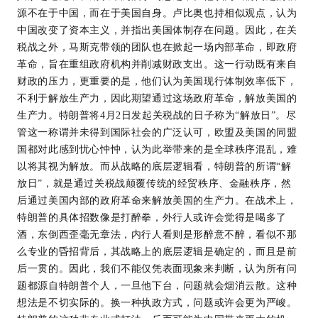
源不在于中国，而在于美国自身。卢比奥也持相似观点，认为
中国改变了资本主义，并指出美国体制存在问题。因此，在关
税战之外，马斯克带领的团队也在掀起一场内部革命，即政府
革命，旨在重组政府机构并削减财政支出。这一行动既有来自
财政的压力，更重要的是，他们认为美国现行体制效率低下，
不利于解放生产力，因此期望通过这场政府革命，解放美国的
生产力。特朗普将4月2日发起关税战的日子称为“解放日”。尽
管这一称谓并未得到国际社会的广泛认可，欧盟及美国的同盟
国都对此感到忧心忡忡，认为此举带来的是全球秩序混乱，难
以将其视为解放。而从战略的底层逻辑看，特朗普的所谓“解
放日”，就是通过关税战颠覆传统的经贸秩序、金融秩序，然
后通过美国内部的政府革命来解放美国的生产力。在战术上，
特朗普的具体招数像是打醉拳，外行人或许会觉得是喝多了
酒，东倒西歪毫无章法，内行人看则是形醉意不醉，看似不那
么专业的昏招背后，其战略上的底层逻辑是确定的，而且是前
后一贯的。因此，我们不能仅凭表面现象来判断，认为所有问
题都源自特朗普个人，一旦他下台，问题就会烟消云散。这种
想法是不切实际的。换一种执政方式，问题或许会更为严峻。