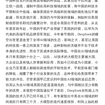
中国科技实行的是围追堵截的科技战，其重点在于拉同盟，建
立统一战线，遏制中国在高科技领域的发展，将中国的科技水
平限制在中低端，确保美国在中高端科技领域的领先地位不被
超越；而在其他方面，美国仍与中国保持接触，例如时任美国
财政部部长耶伦仍频繁访华。但是令美国出乎意料的是，从去
年甚至前年起，中国的手机产业突破了美国的封锁，以华为为
代表的高端手机品牌异军突起。今年春节期间，DeepSeek的横
空出世更是改变了全球AI领域的生态，影响之大，甚至让美国
的科技股一夜之间蒸发了很多，这种影响的关键并不在于技术
本身的先进性，而在于其成本的实际降低。中国在AI领域的成
本只有美国的十分之一。以往，AI技术的大模型主要被大国、
大企业以及有钱人所掌握和应用，而如今已经成为小国家、小
企业乃至普通人都能轻易使用的平权性技术。平权意味着门槛
的降低，颠覆了整个行业发展的生态，这种变化给美国带来了
较大的冲击。尽管美国早已意识到中国在AI领域的追赶态势，
但其认为在AI领域美国仍是遥遥领先的，与中国相比至少有数
年的优势，未曾想中国迅速拉平了差距，DeepSeek在性能上与
美国的技术几乎已经不相上下，有专家指出中美在AI领域的时
间差距只有两三个月，大模型的迭代速度很快，时间上如此精