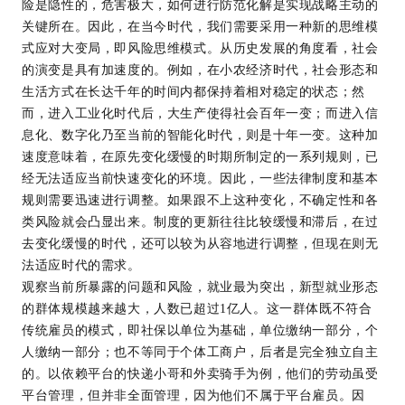
险是隐性的，危害极大，如何进行防范化解是实现战略主动的
关键所在。因此，在当今时代，我们需要采用一种新的思维模
式应对大变局，即风险思维模式。从历史发展的角度看，社会
的演变是具有加速度的。例如，在小农经济时代，社会形态和
生活方式在长达千年的时间内都保持着相对稳定的状态；然
而，进入工业化时代后，大生产使得社会百年一变；而进入信
息化、数字化乃至当前的智能化时代，则是十年一变。这种加
速度意味着，在原先变化缓慢的时期所制定的一系列规则，已
经无法适应当前快速变化的环境。因此，一些法律制度和基本
规则需要迅速进行调整。如果跟不上这种变化，不确定性和各
类风险就会凸显出来。制度的更新往往比较缓慢和滞后，在过
去变化缓慢的时代，还可以较为从容地进行调整，但现在则无
法适应时代的需求。
观察当前所暴露的问题和风险，就业最为突出，新型就业形态
的群体规模越来越大，人数已超过1亿人。这一群体既不符合
传统雇员的模式，即社保以单位为基础，单位缴纳一部分，个
人缴纳一部分；也不等同于个体工商户，后者是完全独立自主
的。以依赖平台的快递小哥和外卖骑手为例，他们的劳动虽受
平台管理，但并非全面管理，因为他们不属于平台雇员。因