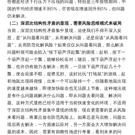
些都是经济下行压力下出现的问题，特别是三年疫情期间，中
国的平均经济增速不到5%，尽管现在增速回升到5%，但问题
仍未解决。
（二）深层次结构性矛盾的显现，需要风险思维模式来破局
当前，深层次结构性矛盾集中显现，迫使我们不得不深入反
思，是“从问题看问题”，从而解决问题，还是应该“从风险看问
题”，从而防范化解风险？如果仅仅从问题看问题，那么解决
问题时很可能会陷入“按下葫芦浮起瓢”的困境：起初，按下一
个葫芦浮起一个瓢，能够轻松应对；随后，按下葫芦浮起十个
瓢，也许仍有能力去解决；然而，一旦按下葫芦浮起几十个
瓢，便会应接不暇，捉襟见肘。这好比玩“打地鼠”的游戏，起
初地鼠出现得很慢，出来一个可以敲掉一个，但随着地鼠出现
的速度越来越快，即便加快敲击也无法跟上节奏。这种做法就
是有什么问题就解决什么问题，即从问题去看问题、解决问
题。这种方式显然已经不适用于当前快速变化的环境，不适用
于深层次结构性矛盾集中显现的情形。现在更需要的是从风险
来看问题，将重点放在防范风险上。如果总是马后炮，问题出
现后再去解决，一方面难以应对，另一方面会大大增加解决问
题的成本。因此，需要有前瞻性地进行考量，看到未来的问