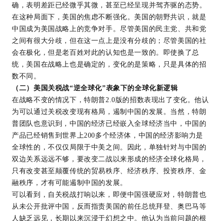
确，表明差距已经微乎其微，甚至已经呈现并驾齐驱的态势。
在这种局面下，美国的焦虑不断强化。美国的朝野共识，就是
中国成为美国战略上的竞争对手。尽管美国的民主党、共和党
之间有很大分歧，但在这一点上是没有分歧的；尽管美国的社
会在极化，但是老百姓对此的认知也是一致的。即使换了总
统，美国在战略上也是确定的，变化的是策略，只是具体的招
数不同。
（二）美国关税战“逆全球化”表象下的全球化新逻辑
在战略不变的情况下，特朗普2.0版的招数表现出了变化。他认
为可以通过关税改变现有格局，遏制中国的发展。当然，特朗
普团队也意识到，中国的经济已经嵌入全球经济当中，中国的
产品已经销售到世界上200多个经济体，中国的经济影响力是
全球性的，不仅仅局限于中美之间。因此，单独针对与中国的
双边关系远远不够，要改变二战以来形成的经济全球化格局，
只有改变甚至颠覆传统的贸易秩序、经济秩序、投资秩序、金
融秩序，才有可能遏制中国的发展。
可以看到，自关税战打响以来，即便中国强硬应对，特朗普也
从未公开批评中国，反而指责美国的前任总统拜登、奥巴马等
人缺乏远见，长期以来沉浸于幻想之中。他认为当前问题的根