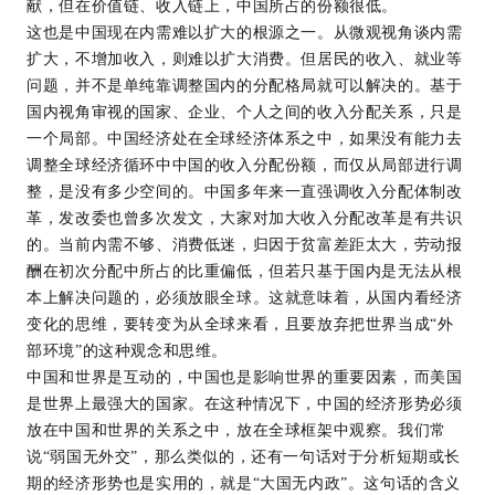
献，但在价值链、收入链上，中国所占的份额很低。
这也是中国现在内需难以扩大的根源之一。从微观视角谈内需
扩大，不增加收入，则难以扩大消费。但居民的收入、就业等
问题，并不是单纯靠调整国内的分配格局就可以解决的。基于
国内视角审视的国家、企业、个人之间的收入分配关系，只是
一个局部。中国经济处在全球经济体系之中，如果没有能力去
调整全球经济循环中中国的收入分配份额，而仅从局部进行调
整，是没有多少空间的。中国多年来一直强调收入分配体制改
革，发改委也曾多次发文，大家对加大收入分配改革是有共识
的。当前内需不够、消费低迷，归因于贫富差距太大，劳动报
酬在初次分配中所占的比重偏低，但若只基于国内是无法从根
本上解决问题的，必须放眼全球。这就意味着，从国内看经济
变化的思维，要转变为从全球来看，且要放弃把世界当成“外
部环境”的这种观念和思维。
中国和世界是互动的，中国也是影响世界的重要因素，而美国
是世界上最强大的国家。在这种情况下，中国的经济形势必须
放在中国和世界的关系之中，放在全球框架中观察。我们常
说“弱国无外交”，那么类似的，还有一句话对于分析短期或长
期的经济形势也是实用的，就是“大国无内政”。这句话的含义