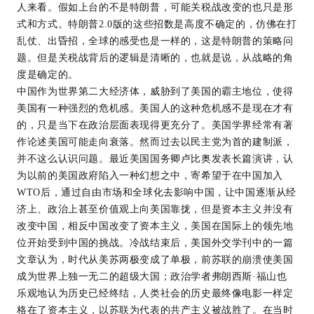
人来看。假如上台的不是特朗普，可能关税战改变的也只是形
式和方式。特朗普2.0版的这些招数是高度不确定的，仿佛在打
乱仗、出昏招，全球的感受也是一样的，这是特朗普的策略问
题。但是关税战背后的逻辑是清晰的，也就是说，从战略的角
度是确定的。
中国作为世界第二大经济体，威胁到了美国的霸主地位，使得
美国有一种强烈的危机感。美国人的这种危机感不是现在才有
的，只是当下在政治层面表现得更充分了。美国学界经常有著
作论述美国可能走向衰落。然而过去以民主党为首的建制派，
并不这么认识问题。最近美国国务卿卢比奥发表长篇演讲，认
为以前的美国政府陷入一种幻想之中，寄希望于在中国加入
WTO后，通过自由市场和全球化去影响中国，让中国逐渐从经
济上、政治上甚至价值观上向美国靠拢，但是资本主义并没有
改变中国，相反中国改变了资本主义，美国在国际上的领先地
位开始受到中国的挑战。冷战结束后，美国外交学刊中的一篇
文章认为，时代从美苏两极变成了单极，前苏联的崩溃使美国
成为世界上独一无二的超级大国；政治学者弗朗西斯·福山也
乐观地认为历史已经终结，人类社会的历史最终像电影一样定
格在了资本主义，以苏联为代表的共产主义被战胜了。在当时