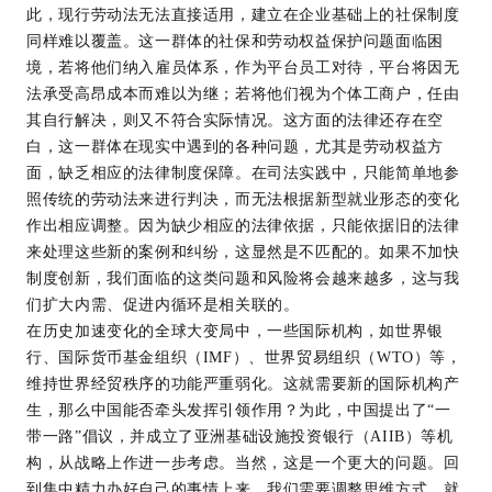
此，现行劳动法无法直接适用，建立在企业基础上的社保制度
同样难以覆盖。这一群体的社保和劳动权益保护问题面临困
境，若将他们纳入雇员体系，作为平台员工对待，平台将因无
法承受高昂成本而难以为继；若将他们视为个体工商户，任由
其自行解决，则又不符合实际情况。这方面的法律还存在空
白，这一群体在现实中遇到的各种问题，尤其是劳动权益方
面，缺乏相应的法律制度保障。在司法实践中，只能简单地参
照传统的劳动法来进行判决，而无法根据新型就业形态的变化
作出相应调整。因为缺少相应的法律依据，只能依据旧的法律
来处理这些新的案例和纠纷，这显然是不匹配的。如果不加快
制度创新，我们面临的这类问题和风险将会越来越多，这与我
们扩大内需、促进内循环是相关联的。
在历史加速变化的全球大变局中，一些国际机构，如世界银
行、国际货币基金组织（IMF）、世界贸易组织（WTO）等，
维持世界经贸秩序的功能严重弱化。这就需要新的国际机构产
生，那么中国能否牵头发挥引领作用？为此，中国提出了“一
带一路”倡议，并成立了亚洲基础设施投资银行（AIIB）等机
构，从战略上作进一步考虑。当然，这是一个更大的问题。回
到集中精力办好自己的事情上来，我们需要调整思维方式，就