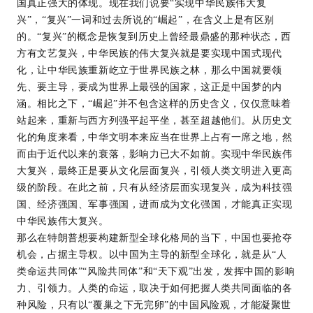
国真正强大的体现。现在我们说要“实现中华民族伟大复
兴”，“复兴”一词和过去所说的“崛起”，在含义上是有区别
的。“复兴”的概念是恢复到历史上曾经最鼎盛的那种状态，西
方有文艺复兴，中华民族的伟大复兴就是要实现中国式现代
化，让中华民族重新屹立于世界民族之林，那么中国就要领
先、要主导，要成为世界上最强的国家，这正是中国梦的内
涵。相比之下，“崛起”并不包含这样的历史含义，仅仅意味着
站起来，重新与西方列强平起平坐，甚至超越他们。从历史文
化的角度来看，中华文明本来应当在世界上占有一席之地，然
而由于近代以来的衰落，影响力已大不如前。实现中华民族伟
大复兴，最终正是要从文化层面复兴，引领人类文明进入更高
级的阶段。在此之前，只有从经济层面实现复兴，成为科技强
国、经济强国、军事强国，进而成为文化强国，才能真正实现
中华民族伟大复兴。
那么在特朗普想要构建新型全球化格局的当下，中国也要抢夺
机会，占据主导权。以中国为主导的新型全球化，就是从“人
类命运共同体”“风险共同体”和“天下观”出发，发挥中国的影响
力、引领力。人类的命运，取决于如何把握人类共同面临的各
种风险，只有以“覆巢之下无完卵”的中国风险观，才能凝聚世