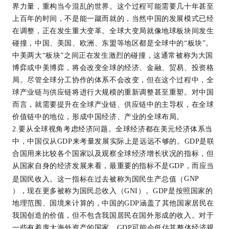
界力量，重构当今混乱的世界。这个过程可能需要几十年甚至
上百年的时间，不是能一蹴而就的，当然中国的发展模式已经
在调整，正在发生重大变革。全球大变局就像地球板块间发生
碰撞，中国、美国、欧洲、东盟等地区都是全球中的“板块”。
中美两大“板块”之间正在发生激烈的碰撞，这通常被称为大国
博弈或中美博弈，将会改变全球的经济、金融、贸易、投资格
局。尽管全球分工协作的体系不会改变，但在这个过程中，全
球产业链与供应链将进行大规模的重新调整甚至重塑。对中国
而言，就需要提升在全球产业链、供应链中的主导权，在全球
价值链中的地位，形成中国经济、产业的全球布局。
2.要从全球视角考虑经济问题。全球经济都在美元经济体系当
中，中国仅从GDP来考量发展实际上是远远不够的。GDP是联
合国用来比较各个国家以及观察全球经济增长状况的指标，但
从国家自身的经济发展来看，最重要的指标不是GDP，而应当
是国民收入。这一指标在过去被称为国民生产总值（
GNP
），现在更多被称为国民总收入（GNI）。GDP是按照国家的
地理范围、国境来计算的，中国的GDP涵盖了其他国家居民在
我国创造的价值，但不包含我国居民在国外形成的收入。对于
一些有着庞大海外资产的国家，GDP可能会低估其整体经济规