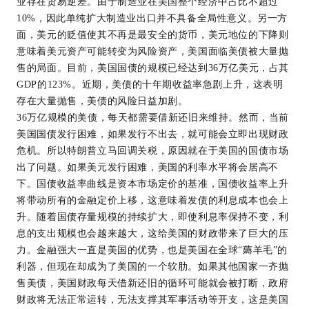
业存在贸易逆差。由于制造业在美国整个经济中占比不超过
10%，因此单纯扩大制造业出口并不具备全局性意义。另一方
面，美元的贬值使其不再是最安全的货币，美元地位的下降则
意味着美元资产可能转变为风险资产，美国面临美债被大量抛
售的局面。目前，美国国债的规模已经达到36万亿美元，占其
GDP的123%。近期，美债的十年期收益率急剧上升，这表明
存在大量抛售，美债的风险日益加剧。
36万亿规模的美债，每天都需要借新还旧来维持。然而，当前
美国国债发行困难，如果发行不出去，就可能会立即出现财政
危机。所以特朗普立马回调关税，原因就在于美国的国债市场
出了问题。如果美元发行困难，美国的利率水平将会居高不
下。国债收益率曲线是资本市场定价的基准，国债收益率上升
将带动所有的金融定价上移，这意味着发债的利息成本也会上
升。随着国债存量规模的持续扩大，即使利息率保持不变，利
息的支出规模也会越来越大，这给美国的财政带来了巨大的压
力。金融强大一直是美国的优势，也是美国在全球“薅羊毛”的
利器，但现在却成为了美国的一个软肋。如果其他国家一齐抛
售美债，美国财政每天借新还旧的循环可能就会被打断，政府
财政将无法正常运转，无法支撑其军事活动等开支，这是美国