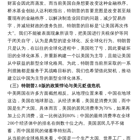
财富会因此而蒸发。而当前美国自身想要改变这种金融秩序。
桥水基金创始人达利欧指出，特朗普的首要意图是改变甚至颠
覆现有的金融秩序，以解决制造业回归的问题，减少贸易赤
字，并减轻财政的债务负担。特朗普的目标是“让美国再次伟
大”。我们不能被表面现象所误导，把美国进行关税保护等同
于闭关自守，认为是典型的逆全球化、反全球化行为。特朗普
只是认为，在以往的全球化进程中，美国吃了亏，因此要破坏
旧的全球化体系，并重新构建一个以美国为主导，且能让美国
从中获益的新型全球化格局。为此，特朗普当前所采取的一系
列措施都是服务于其战略目标的。我们也希望借此契机，推动
建立以中国为主导的新型全球化体系。
（三）特朗普2.0版的政策悖论与美元贬值危机
中美两国在许多方面截然相反。从地理位置来看，中国在地球
这边，美国在地球那边。从经济来看，美国是消费大国，而中
国是生产大国。具体而言，美国的居民消费率为70%，如果再
加上公共消费，这一比例达到80%；中国的最终消费率在全球
200个经济体中的排名在倒数十位之内。美国居民几乎不储
蓄，而中国居民的储蓄率特别高。
从当前的全球格局来看，中国是一个生产大国、世界工厂，而