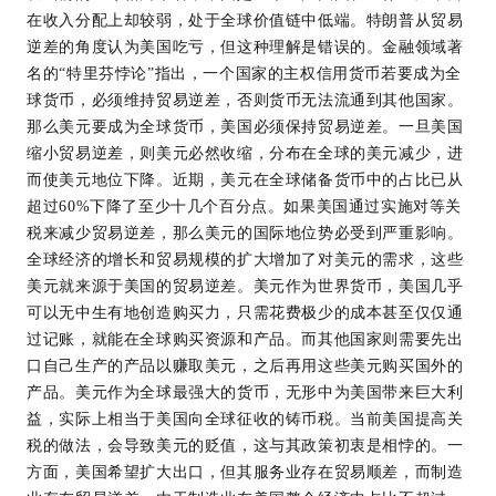
在收入分配上却较弱，处于全球价值链中低端。特朗普从贸易
逆差的角度认为美国吃亏，但这种理解是错误的。金融领域著
名的“特里芬悖论”指出，一个国家的主权信用货币若要成为全
球货币，必须维持贸易逆差，否则货币无法流通到其他国家。
那么美元要成为全球货币，美国必须保持贸易逆差。一旦美国
缩小贸易逆差，则美元必然收缩，分布在全球的美元减少，进
而使美元地位下降。近期，美元在全球储备货币中的占比已从
超过60%下降了至少十几个百分点。如果美国通过实施对等关
税来减少贸易逆差，那么美元的国际地位势必受到严重影响。
全球经济的增长和贸易规模的扩大增加了对美元的需求，这些
美元就来源于美国的贸易逆差。美元作为世界货币，美国几乎
可以无中生有地创造购买力，只需花费极少的成本甚至仅仅通
过记账，就能在全球购买资源和产品。而其他国家则需要先出
口自己生产的产品以赚取美元，之后再用这些美元购买国外的
产品。美元作为全球最强大的货币，无形中为美国带来巨大利
益，实际上相当于美国向全球征收的铸币税。当前美国提高关
税的做法，会导致美元的贬值，这与其政策初衷是相悖的。一
方面，美国希望扩大出口，但其服务业存在贸易顺差，而制造