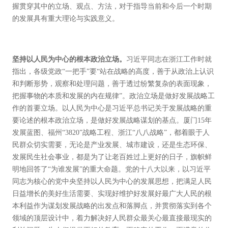
握贯穿其中的立场、观点、方法，对于指导当前和今后一个时期
的发展具有重大理论与实践意义。
坚持以人民为中心的根本政治立场。
习近平同志在浙江工作时就
指出，各级党政“一把手”要“站在战略的高度，善于从政治上认识
和判断形势，观察和处理问题，善于透过纷繁复杂的表面现象，
把握事物的本质和发展的内在规律”。政治立场是做好发展战略工
作的首要立场。以人民为中心是习近平总书记关于发展战略的重
要论述的根本政治立场，是做好发展战略谋划的基点。厦门15年
发展蓝图、福州“3820”战略工程、浙江“八八战略”，都着眼于人
民群众切实需要，无论是产业发展、城市建设，还是生态环保、
发展民生社会事业，都是为了让老百姓过上更好的日子，旗帜鲜
明地回答了“为谁发展”的重大命题。党的十八大以来，以习近平
同志为核心的党中央坚持以人民为中心的发展思想，把满足人民
日益增长的美好生活需要、实现好维护好发展好最广大人民的根
本利益作为谋划发展战略的出发点和落脚点，并贯彻落实到各个
领域的顶层设计中，着力解决好人民群众最关心最直接最现实的