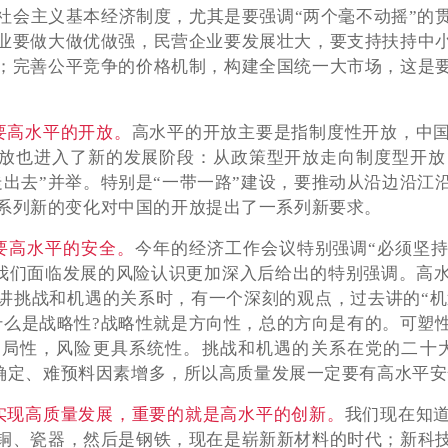
社会主义基本经济制度，尤其是要强调“两个毫不动摇”的
业要做大做优做强，民营企业要发展壮大，要支持扶持中
；完善公平竞争的价格机制，构建全国统一大市场，这是
要高水平的开放。
高水平的开放主要是指制度性开放，中
放也进入了新的发展阶段：从政策型开放走向制度型开放，
“走出去”并举。特别是“一带一路”建设，要推动从沿边沿江
系列新的变化对中国的开放提出了一系列新要求。
要高水平的安全。
今年的经济工作会议特别强调“必须坚
对我们面临发展的风险认识更加深入后给出的特别强调。高
讲挑战和机遇的关系时，有一个深刻的观点，过去讲的“机遇
什么是战略性?战略性就是方向性，总的方向是有的。可塑
局性，风险更具系统性。挑战和机遇的关系在党的二十
,不确定、难预料因素增多，所以高质量发展一定要有高水平
实现高质量发展，重要的就是高水平的创新。
我们现在知
铜、瓷器，然后是钢铁，现在是崭新新材料的时代；新科