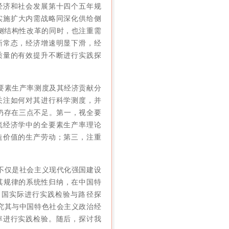
经济和社会发展第十四个五年规
实施扩大内需战略同深化供给侧
侧结构性改革的同时，也注重需
新常态，经济增速明显下滑，经
质量的有效提升不断进行实践探
要素生产率测度及其经济贡献分
关注如何对其进行科学测度，并
仍存在三点不足。第一，视全要
流经济学中的全要素生产率理论
造价值的生产劳动；第三，注重
不仅是社会主义现代化强国建设
其规律的系统性归纳，在中国特
中国实际进行实践检验与路径探
究其与中国特色社会主义政治经
率进行实践检验。随后，探讨我