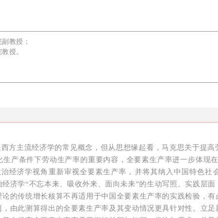
院副教授；
院教授。
是西方主流经济学的常见概念，但从思想缘起看，马克思关于提高
化生产条件下劳动生产率的重要内容，全要素生产率进一步体现在
政治经济学视角重新审视全要素生产率，并将其纳入中国特色社
治经济学“不忘本来、吸收外来、面向未来”的生动写照。实践层面
理论的传统增长核算不再适用于中国全要素生产率的实践检验，有
门，由此测算得出的全要素生产率及其变动情况更具针对性。立足