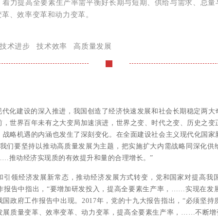
，着力提高全要素生产率需平衡好长期与短期、供给与需求、总量
变革、效率变革和动力变革。
技术进步 技术效率 高质量发展
现代化建设的深入推进，我国创造了经济快速发展和社会长期稳定两大
前，世界百年未有之大变局加速演进，世界之变、时代之变、历史之变
，战略机遇的内涵也发生了深刻变化。在全面建设社会主义现代化国家
“我们要坚持以推动高质量发展为主题，把实施扩大内需战略同深化供
……推动经济实现质的有效提升和量的合理增长。”
和引领经济发展新常态，推动经济发展方式转变，党和国家对提高我
工作报告中指出，“要增加研发投入，提高全要素生产率，……实现在发
我国政府工作报告中出现。2017年，党的十九大报告指出，“必须坚
发展质量变革、效率变革、动力变革，提高全要素生产率，……不断增