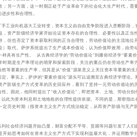
性；另一方面，这一时期正处于产业革命下的社会化大生产时代，需
的进步性和合理性。
厂手工业向机器大工业转变，资本主义由自由竞争阶段进入垄断阶段，
益，资产阶级经济学家开始论证资本存在的合理性、必要性以及正当
持，但也否定了资本获取利润的正当合理性，劳动价值论的主流地位
论）取代。萨伊系统提出了生产成本价值论，认为价值即效用，由劳
样具有生产性。 从古典经济学的“劳动价值论”到庸俗经济学“要素
学时期是生产率理论的萌芽和探索阶段，关注的重点仍在劳动生产率
然等要素的生产率，但其是从“价值”源泉意义上关注资本等要素的生
否定。事实上，萨伊的“要素价值论”源头可以追溯至古典经济学理论。
资产阶级生产方式变革的历史回应外，看到了坚持一元劳动价值论的
当性。因此，他同时提出了“收入价值论”，即把资本、土地、劳动分别
泉，以此为资本利息和土地地租的合理性提供依据。不同的是，斯密指出
一定历史时期（指资本主义生产方式统治稳定，从而资产阶级与无产
系列社会经济问题开始凸显，财富分配不平等、贫困等问题引发了人们
是开始思考如何在资本主义生产方式下实现利益最大化，并运用数学