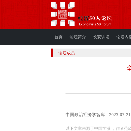
首页
论坛简介
长安讲坛
论坛内
论坛成员
中国政治经济学智库
2023-07-21
以下文章来源于中国学派
，作者范欣