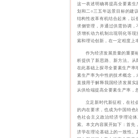
这一表述明确将提高全要素生
划和二○三五年远景目标的建
结构性改革有机结合起来，以
求侧管理，并通过供需协调，
济增长动力机制出现弱化等现
索和理论创新，在一定程度上
作为经济发展质量的重要
析提供了新思路、新方法。从
在此基础上探寻全要素生产率
素生产率为中性的技术概念，
直接用于解释我国经济发展实
从供给端提高全要素生产率，
立足新时代新征程，在社
的内在要求，也成为中国特色
色社会主义政治经济学理论体
索。本文内容展开如下：首先
济学在理论基础上的一致性。