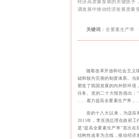
经济高质量发展的关键抓手
调发展中推动经济发展质量
关键词
：全要素生产率 
随着改革开放和社会主义
础和较为完善的制度体系。当
塑造了我国发展的内外部环境
任务。党的二十大报告指出：
……着力提高全要素生产率，
党的十八大以来，为适应
2015年，李克强总理在政府
是“提高全要素生产率”首次在
结构性改革为主线，推动经济