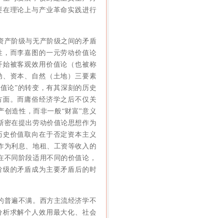
要在理论上与产业革命实践进行
资产阶级与无产阶级之间的矛盾
性，而李嘉图的一元劳动价值论
开始被客观效用价值论（也被称
动、资本、自然（土地）三要素
价值论”的转变，有其深刻的历史
方面。而庸俗经济学之后不仅关
产创造性，而非一般“财富”意义
斯密在提出劳动价值论思想作为
历史价值取向在于否定资本主义
作为利息、地租、工资等收入的
在不同阶段适用不同的价值论，
阶级的矛盾成为主要矛盾后的时
的普遍不满。西方主流经济学不
分析求解个人效用最大化、社会