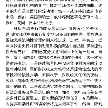
杜绝商业性机构的参与可能对市场信号造成的扭曲。改
革的方向是全面转向流动性市场——或转移到政府债券
市场，例如，美国和瑞士；或转移到数字化货币市场，
例如，英国、日本和欧央行。
对应全球央行功能及其流动性管理发生的变化，
以“建立现代中央银行制度”为改革目标的中国，显然也应
围绕完善流动性管理体制来推进这一进程。事实上，近
年来我国央行对货币政策目标的阐述中都凸显“保持流动
性合理充裕”，表明已充分注意到国际上的这一动向。当
然，鉴于我国央行体制及金融机制的特殊性，这一转换
需循序渐进。一是继续完善以中期借贷便利为主的流动
性对冲机制，缓解财政收支对银行体系流动性造成的季
节性和阶段性扰动。原因在于，财政收支任何的变动，
客观上都会对各种金融机构和金融市场的运行产生或大
或小的影响。二是改革法定准备金制度。目前中国畸高
的法定准备金率是历史的产物，如今，实行高准备金率
的条件已全面逝去。面对新的形势和任务，今后两年，
为提高流动性而继续降准将是大概率事件；然而，降到