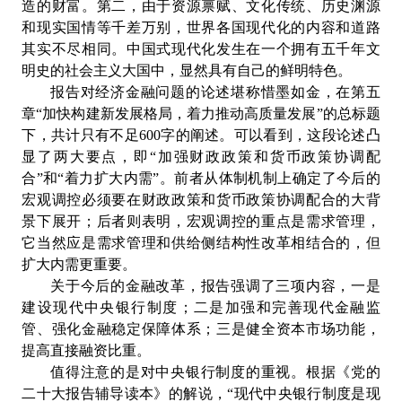
造的财富。第二，由于资源禀赋、文化传统、历史渊源
和现实国情等千差万别，世界各国现代化的内容和道路
其实不尽相同。中国式现代化发生在一个拥有五千年文
明史的社会主义大国中，显然具有自己的鲜明特色。
报告对经济金融问题的论述堪称惜墨如金，在第五
章“加快构建新发展格局，着力推动高质量发展”的总标题
下，共计只有不足600字的阐述。可以看到，这段论述凸
显了两大要点，即“加强财政政策和货币政策协调配
合”和“着力扩大内需”。前者从体制机制上确定了今后的
宏观调控必须要在财政政策和货币政策协调配合的大背
景下展开；后者则表明，宏观调控的重点是需求管理，
它当然应是需求管理和供给侧结构性改革相结合的，但
扩大内需更重要。
关于今后的金融改革，报告强调了三项内容，一是
建设现代中央银行制度；二是加强和完善现代金融监
管、强化金融稳定保障体系；三是健全资本市场功能，
提高直接融资比重。
值得注意的是对中央银行制度的重视。根据《党的
二十大报告辅导读本》的解说，“现代中央银行制度是现