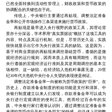
已然全面转换到流动性管理上，财政政策和货币政策的
协调配合的关键也在于此。
传统上，中央银行主要通过再贴现、调整法定准备
金率和公开市场操作三条渠道来施行货币政策。
再贴现是最早进入央行视野的政策工具，其理论背
景亦十分深远，学术界用“真实票据说”概括了这项工具的
内容、特点及其运行机制。但是，尽管历史久远，实践
很快就显示出它作为央行政策工具的缺陷。这是因为，
基于对商业票据的再贴现来调控基础货币，遵循的是微
观经济的运行规则，因而本质上具有顺周期性，而这与
央行遵循的宏观经济运行准则及其逆周期调控的基本立
场相悖。这一缺陷，在经济陷入危机时暴露无遗，20世
纪30年代大危机中央行令人失望的表现便是例证。
调整法定准备金率一向被称为货币政策的“巨斧”。在
历史上，存款准备金制度的初始功能是支付和清算。中
央银行制度建立以来人们发现，存款准备金率可以成为
央行进行宏观调控的便利工具。然而经过百余年的实
践，中央银行家们逐渐认识到，通过调整法定准备金率
来调控货币供应虽有“大杀四方”的快感，但总体上可能弊