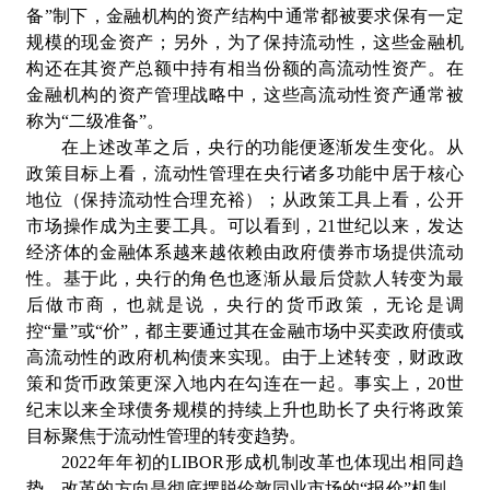
备”制下，金融机构的资产结构中通常都被要求保有一定
规模的现金资产；另外，为了保持流动性，这些金融机
构还在其资产总额中持有相当份额的高流动性资产。在
金融机构的资产管理战略中，这些高流动性资产通常被
称为“二级准备”。
在上述改革之后，央行的功能便逐渐发生变化。从
政策目标上看，流动性管理在央行诸多功能中居于核心
地位（保持流动性合理充裕）；从政策工具上看，公开
市场操作成为主要工具。可以看到，21世纪以来，发达
经济体的金融体系越来越依赖由政府债券市场提供流动
性。基于此，央行的角色也逐渐从最后贷款人转变为最
后做市商，也就是说，央行的货币政策，无论是调
控“量”或“价”，都主要通过其在金融市场中买卖政府债或
高流动性的政府机构债来实现。由于上述转变，财政政
策和货币政策更深入地内在勾连在一起。事实上，20世
纪末以来全球债务规模的持续上升也助长了央行将政策
目标聚焦于流动性管理的转变趋势。
2022年年初的LIBOR形成机制改革也体现出相同趋
势。改革的方向是彻底摆脱伦敦同业市场的“报价”机制，