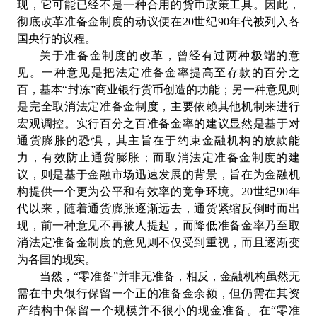
现，它可能已经不是一种合用的货币政策工具。因此，
彻底改革准备金制度的动议便在20世纪90年代被列入各
国央行的议程。
关于准备金制度的改革，曾经有过两种极端的意
见。一种意见是把法定准备金率提高至存款的百分之
百，基本“封冻”商业银行货币创造的功能；另一种意见则
是完全取消法定准备金制度，主要依赖其他机制来进行
宏观调控。实行百分之百准备金率的建议显然是基于对
通货膨胀的恐惧，其主旨在于约束金融机构的放款能
力，有效防止通货膨胀；而取消法定准备金制度的建
议，则是基于金融市场迅速发展的背景，旨在为金融机
构提供一个更为公平和有效率的竞争环境。20世纪90年
代以来，随着通货膨胀逐渐远去，通货紧缩反倒时而出
现，前一种意见不再被人提起，而降低准备金率乃至取
消法定准备金制度的意见则不仅受到重视，而且逐渐变
为各国的现实。
当然，“零准备”并非无准备，相反，金融机构虽然无
需在中央银行保留一个正的准备金余额，但仍需在其资
产结构中保留一个规模并不很小的现金准备。在“零准