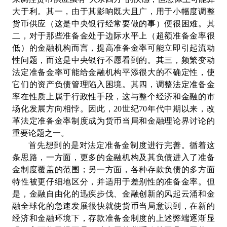
大于利。其一，由于其影响既大且广，用于小幅度调整
货币供应（这是中央银行经常要做的事）便很困难。其
二，对于那些准备金处于边际水平上（超额准备金率很
低）的金融机构而言，提高准备金率可能立即引起流动
性问题，而这是中央银行不愿看到的。其三，频繁变动
法定准备金率可能给金融机构平添很大的不确定性，使
它们的资产负债管理陷入困境。其四，调整法定准备金
率在性质上属于行政性手段，这与整个经济和金融的市
场化发展方向相悖。因此，20世纪70年代中期以来，改
革法定准备金率制度成为货币当局和金融理论界讨论的
重要论题之一。
首先想到的是对法定准备金制度进行完善。循着这
条思路，一方面，更多的金融机构及其负债进入了准备
金制度覆盖的范围；另一方面，各种存款负债的多方面
特性被更仔细地区分，并适用于差别性的准备金率。但
是，金融自由化的迅疾步伐、金融创新的风起云涌和金
融全球化的急速发展很快就使货币当局意识到，在新的
经济和金融环境下，存款准备金制度的上述弊端逐渐显